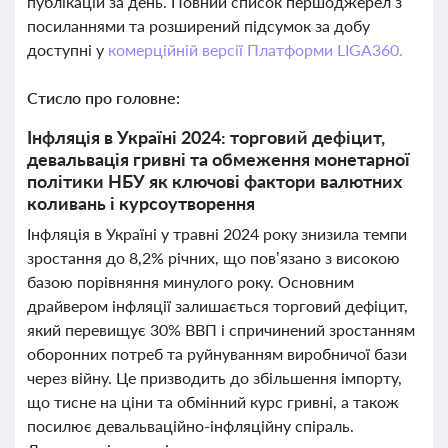
публікацій за день. Повний список першоджерел з
посиланнями та розширений підсумок за добу
доступні у
комерційній версії Платформи LIGA360.
Стисло про головне:
Інфляція в Україні 2024: торговий дефіцит,
девальвація гривні та обмеження монетарної
політики НБУ як ключові фактори валютних
коливань і курсоутворення
Інфляція в Україні у травні 2024 року знизила темпи
зростання до 8,2% річних, що пов’язано з високою
базою порівняння минулого року. Основним
драйвером інфляції залишається торговий дефіцит,
який перевищує 30% ВВП і спричинений зростанням
оборонних потреб та руйнуванням виробничої бази
через війну. Це призводить до збільшення імпорту,
що тисне на ціни та обмінний курс гривні, а також
посилює девальваційно-інфляційну спіраль.