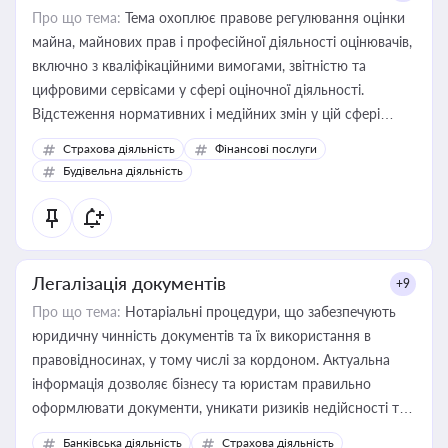
Про що тема:
Тема охоплює правове регулювання оцінки
майна, майнових прав і професійної діяльності оцінювачів,
включно з кваліфікаційними вимогами, звітністю та
цифровими сервісами у сфері оціночної діяльності.
Відстеження нормативних і медійних змін у цій сфері
корисне для власника бізнесу, керівника, юриста або
Страхова діяльність
Фінансові послуги
бухгалтера під час оподаткування, приватизації, оренди
Будівельна діяльність
державного майна, корпоративних угод і перевірки
статусу суб'єктів оціночної діяльності
Легалізація документів
+9
Про що тема:
Нотаріальні процедури, що забезпечують
юридичну чинність документів та їх використання в
правовідносинах, у тому числі за кордоном. Актуальна
інформація дозволяє бізнесу та юристам правильно
оформлювати документи, уникати ризиків недійсності та
забезпечувати їх належне прийняття органами влади та
Банківська діяльність
Страхова діяльність