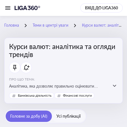
ВХІД ДО LIGA360
Головна
Теми в центрі уваги
Курси валют: аналітика та огляди трендів
Курси валют: аналітика та огляди
трендів
ПРО ЩО ТЕМА:
Аналітика, яка дозволяє правильно оцінювати
фінансові ризики та планувати витрати. Зміни в
Банківська діяльність
Фінансові послуги
курсах валют можуть вплинути на собівартість
продукції, ціни та прибутковість компанії
Головне за добу (AI)
Усі публікації