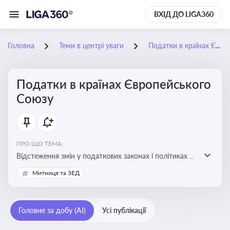
ВХІД ДО LIGA360
Головна
Теми в центрі уваги
Податки в країнах Європейського Союзу
Податки в країнах Європейського
Союзу
ПРО ЩО ТЕМА:
Відстеження змін у податкових законах і політиках
країн ЄС. Моніторинг кейсів, що впливають на бізнес-
Митниця та ЗЕД
процеси та фінансову звітність
Головне за добу (AI)
Усі публікації