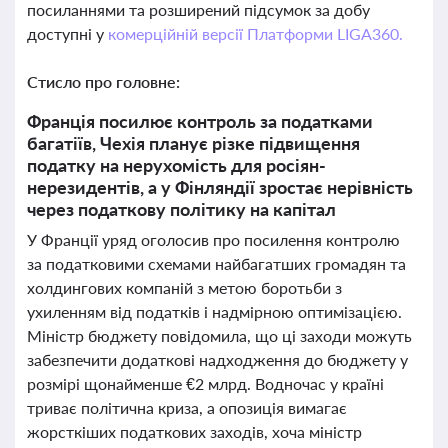
посиланнями та розширений підсумок за добу
доступні у
комерційній версії Платформи LIGA360.
Стисло про головне:
Франція посилює контроль за податками
багатіїв, Чехія планує різке підвищення
податку на нерухомість для росіян-
нерезидентів, а у Фінляндії зростає нерівність
через податкову політику на капітал
У Франції уряд оголосив про посилення контролю
за податковими схемами найбагатших громадян та
холдингових компаній з метою боротьби з
ухиленням від податків і надмірною оптимізацією.
Міністр бюджету повідомила, що ці заходи можуть
забезпечити додаткові надходження до бюджету у
розмірі щонайменше €2 млрд. Водночас у країні
триває політична криза, а опозиція вимагає
жорсткіших податкових заходів, хоча міністр