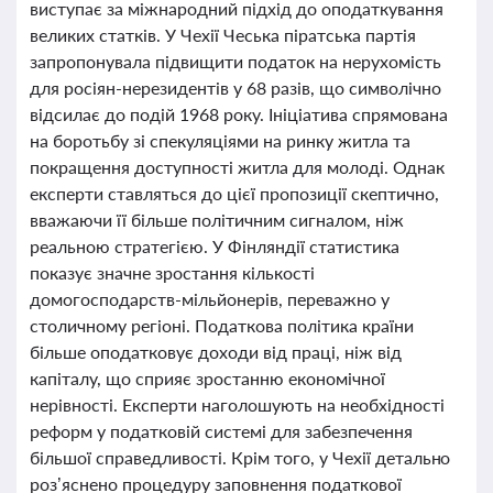
виступає за міжнародний підхід до оподаткування
великих статків. У Чехії Чеська піратська партія
запропонувала підвищити податок на нерухомість
для росіян-нерезидентів у 68 разів, що символічно
відсилає до подій 1968 року. Ініціатива спрямована
на боротьбу зі спекуляціями на ринку житла та
покращення доступності житла для молоді. Однак
експерти ставляться до цієї пропозиції скептично,
вважаючи її більше політичним сигналом, ніж
реальною стратегією. У Фінляндії статистика
показує значне зростання кількості
домогосподарств-мільйонерів, переважно у
столичному регіоні. Податкова політика країни
більше оподатковує доходи від праці, ніж від
капіталу, що сприяє зростанню економічної
нерівності. Експерти наголошують на необхідності
реформ у податковій системі для забезпечення
більшої справедливості. Крім того, у Чехії детально
роз’яснено процедуру заповнення податкової