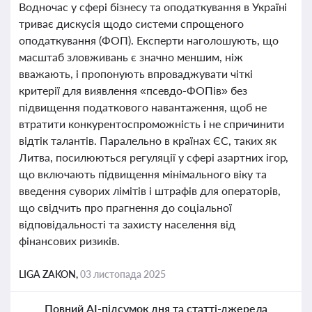
Водночас у сфері бізнесу та оподаткування в Україні
триває дискусія щодо системи спрощеного
оподаткування (ФОП). Експерти наголошують, що
масштаб зловживань є значно меншим, ніж
вважають, і пропонують впроваджувати чіткі
критерії для виявлення «псевдо-ФОПів» без
підвищення податкового навантаження, щоб не
втратити конкурентоспроможність і не спричинити
відтік талантів. Паралельно в країнах ЄС, таких як
Литва, посилюються регуляції у сфері азартних ігор,
що включають підвищення мінімального віку та
введення суворих лімітів і штрафів для операторів,
що свідчить про прагнення до соціальної
відповідальності та захисту населення від
фінансових ризиків.
LIGA ZAKON,
03 листопада 2025
Повний AI-підсумок дня та статті-джерела