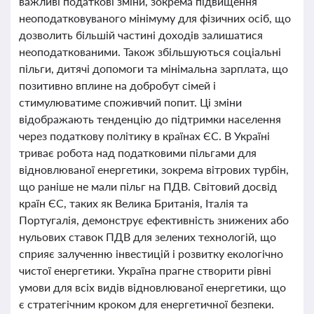
важливі податкові зміни, зокрема підвищення
неоподатковуваного мінімуму для фізичних осіб, що
дозволить більшій частині доходів залишатися
неоподаткованими. Також збільшуються соціальні
пільги, дитячі допомоги та мінімальна зарплата, що
позитивно вплине на добробут сімей і
стимулюватиме споживчий попит. Ці зміни
відображають тенденцію до підтримки населення
через податкову політику в країнах ЄС. В Україні
триває робота над податковими пільгами для
відновлюваної енергетики, зокрема вітрових турбін,
що раніше не мали пільг на ПДВ. Світовий досвід
країн ЄС, таких як Велика Британія, Італія та
Португалія, демонструє ефективність знижених або
нульових ставок ПДВ для зелених технологій, що
сприяє залученню інвестицій і розвитку екологічно
чистої енергетики. Україна прагне створити рівні
умови для всіх видів відновлюваної енергетики, що
є стратегічним кроком для енергетичної безпеки.