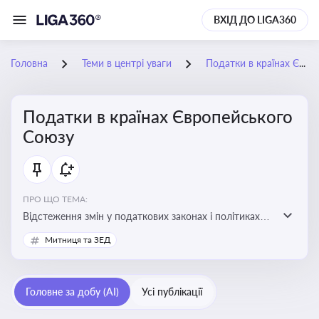
ВХІД ДО LIGA360
Головна
Теми в центрі уваги
Податки в країнах Європейського Союзу
Податки в країнах Європейського
Союзу
ПРО ЩО ТЕМА:
Відстеження змін у податкових законах і політиках
країн ЄС. Моніторинг кейсів, що впливають на бізнес-
Митниця та ЗЕД
процеси та фінансову звітність
Головне за добу (AI)
Усі публікації