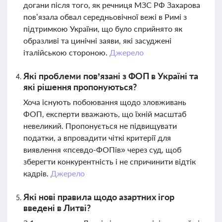
догани після того, як речниця МЗС РФ Захарова
пов’язала обвал середньовічної вежі в Римі з
підтримкою України, що було сприйнято як
образливі та цинічні заяви, які засуджені
італійською стороною.
Джерело
Які проблеми пов’язані з ФОП в Україні та
які рішення пропонуються?
Хоча існують побоювання щодо зловживань
ФОП, експерти вважають, що їхній масштаб
невеликий. Пропонується не підвищувати
податки, а впровадити чіткі критерії для
виявлення «псевдо-ФОПів» через суд, щоб
зберегти конкурентність і не спричинити відтік
кадрів.
Джерело
Які нові правила щодо азартних ігор
введені в Литві?