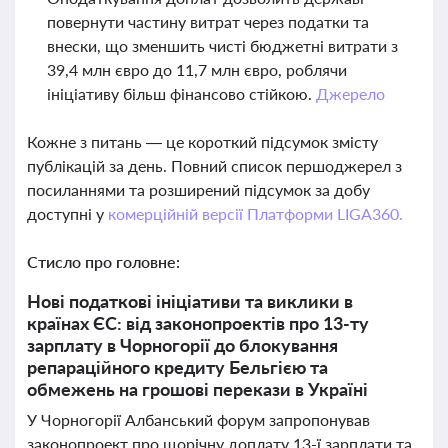
повернути частину витрат через податки та
внески, що зменшить чисті бюджетні витрати з
39,4 млн євро до 11,7 млн євро, роблячи
ініціативу більш фінансово стійкою.
Джерело
Кожне з питань — це короткий підсумок змісту
публікацій за день. Повний список першоджерел з
посиланнями та розширений підсумок за добу
доступні у
комерційній версії Платформи LIGA360.
Стисло про головне:
Нові податкові ініціативи та виклики в
країнах ЄС: від законопроектів про 13-ту
зарплату в Чорногорії до блокування
репараційного кредиту Бельгією та
обмежень на грошові перекази в Україні
У Чорногорії Албанський форум запропонував
законопроект про щорічну доплату 13-ї зарплати та