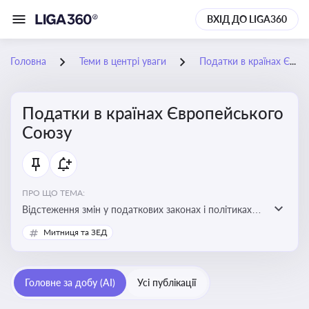
ВХІД ДО LIGA360
Головна
Теми в центрі уваги
Податки в країнах Європейського Союзу
Податки в країнах Європейського
Союзу
ПРО ЩО ТЕМА:
Відстеження змін у податкових законах і політиках
країн ЄС. Моніторинг кейсів, що впливають на бізнес-
Митниця та ЗЕД
процеси та фінансову звітність
Головне за добу (AI)
Усі публікації