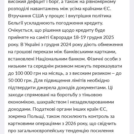
високий дефіцит і борг, а також на рівномірному
розподілі навантажень між усіма країнами ЄС.
Втручання США у процес і внутрішня політика
Бельгії ускладнюють погодження кредиту.
Очікується, що рішення щодо кредиту буде
прийняте на саміті Євроради 18-19 грудня 2025
року. В Україні з грудня 2024 року діють обмеження
на грошові перекази між банківськими картками,
встановлені Національним банком. Фізичні особи з
низьким та середнім ризиком можуть переказувати
до 100 000 грн на місяць, а з високим ризиком – до
50 000 грн. Для підвищення лімітів необхідно
підтвердити джерела доходів документами. Ці
заходи спрямовані на боротьбу з тіньовою
економікою, шахрайством і незадекларованими
доходами. Податкові органи інших країн ЄС,
зокрема Польщі, також посилюють контроль за
картковими операціями з 2026 року, що свідчить
про загальноєвропейську тенденцію посилення