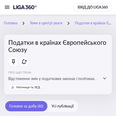
ВХІД ДО LIGA360
Головна
Теми в центрі уваги
Податки в країнах Європейського Союзу
Податки в країнах Європейського
Союзу
ПРО ЩО ТЕМА:
Відстеження змін у податкових законах і політиках
країн ЄС. Моніторинг кейсів, що впливають на бізнес-
Митниця та ЗЕД
процеси та фінансову звітність
Головне за добу (AI)
Усі публікації