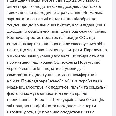
зміну порогів оподаткування доходів. Зростають
також внески на медичне страхування, мінімальна
зарплата та соціальні виплати, що відображає
тенденцію до збільшення витрат, але й підвищення
доходів та соціальних пільг для працюючих і сімей.
Водночас зростає податок на викиди CO₂, що
вплине на вартість пального, але скасовується збір
на газ, що частково компенсує витрати. Паралельно
з цими змінами українці все частіше обирають для
проживання інші країни ЄС, зокрема Португалію,
через більш вигідні податкові умови для
самозайнятих, доступне житло та комфортний
клімат. Приклад української сім'ї, яка переїхала на
Мадейру, ілюструє, як податкові пільги та соціальні
фактори можуть впливати на вибір країни
проживання в Європі. Щодо українських біженців,
які працюють офіційно за кордоном, експерти
наголошують, що подвійне оподаткування не