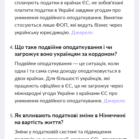
сплачують податки в країнах ЄС, не зобов'язані
платити податки в Україні завдяки угодам про
уникнення подвійного оподаткування. Винятки
стосуються лише ФОП, які ведуть бізнес через
українську юрисдикцію.
Джерело
Що таке подвійне оподаткування і чи
загрожує воно українцям за кордоном?
Подвійне оподаткування — це ситуація, коли
одна і та сама сума доходу оподатковується в
двох країнах. Для більшості українців, які
працюють офіційно в ЄС, це не загрожує через
міжнародні угоди України з країнами ЄС про
уникнення подвійного оподаткування.
Джерело
Як впливають податкові зміни в Німеччині
на вартість життя?
Зміни у податковій системі та підвищення
податків на енергоносії, зокрема CO₂, призведуть