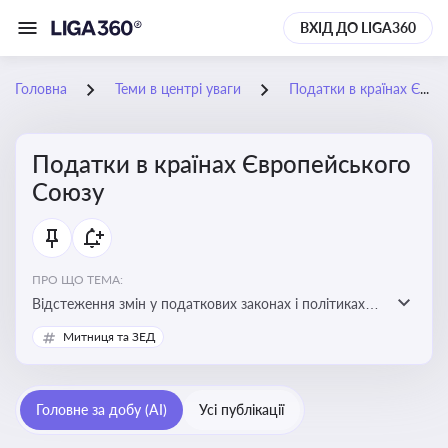
ВХІД ДО LIGA360
Головна
Теми в центрі уваги
Податки в країнах Європейського Союзу
Податки в країнах Європейського
Союзу
ПРО ЩО ТЕМА:
Відстеження змін у податкових законах і політиках
країн ЄС. Моніторинг кейсів, що впливають на бізнес-
Митниця та ЗЕД
процеси та фінансову звітність
Головне за добу (AI)
Усі публікації