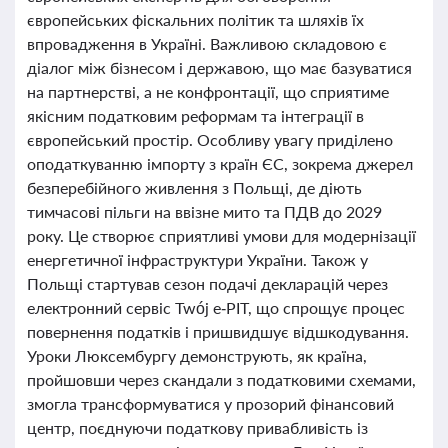
європейських фіскальних політик та шляхів їх
впровадження в Україні. Важливою складовою є
діалог між бізнесом і державою, що має базуватися
на партнерстві, а не конфронтації, що сприятиме
якісним податковим реформам та інтеграції в
європейський простір. Особливу увагу приділено
оподаткуванню імпорту з країн ЄС, зокрема джерел
безперебійного живлення з Польщі, де діють
тимчасові пільги на ввізне мито та ПДВ до 2029
року. Це створює сприятливі умови для модернізації
енергетичної інфраструктури України. Також у
Польщі стартував сезон подачі декларацій через
електронний сервіс Twój e‑PIT, що спрощує процес
повернення податків і пришвидшує відшкодування.
Уроки Люксембургу демонструють, як країна,
пройшовши через скандали з податковими схемами,
змогла трансформуватися у прозорий фінансовий
центр, поєднуючи податкову привабливість із