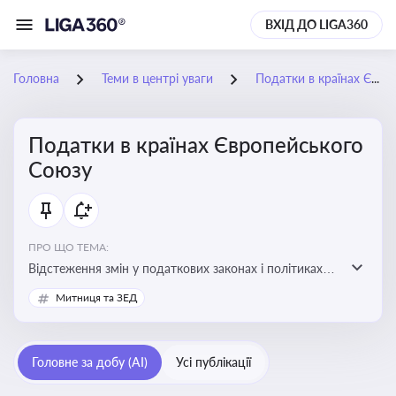
ВХІД ДО LIGA360
Головна
Теми в центрі уваги
Податки в країнах Європейського Союзу
Податки в країнах Європейського
Союзу
ПРО ЩО ТЕМА:
Відстеження змін у податкових законах і політиках
країн ЄС. Моніторинг кейсів, що впливають на бізнес-
Митниця та ЗЕД
процеси та фінансову звітність
Головне за добу (AI)
Усі публікації