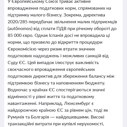
У Європейському Союзі триває активне
впровадження податкових норм, спрямованих на
підтримку малого бізнесу. Зокрема, директива
2020/285 передбачає звільнення малих підприємців
(autónomos) від сплати ПДВ при річному обороті до
85 000 євро. Однак Іспанія досі не впровадила ці
норми, що призвело до відкриття процедури
Єврокомісією через ризик втрати значних
податкових надходжень і можливих санкцій від
Суду ЄС. Цей випадок ілюструє важливість
своєчасного впровадження європейських
податкових директив для збереження балансу між
підтримкою бізнесу та наповненням бюджету.
Водночас у країнах ЄС спостерігаються значні
відмінності у рівні життя та податковому
навантаженні. Наприклад, Люксембург є
найдорожчою країною ЄС за рівнем цін, тоді як
Румунія та Болгарія — найдешевшими. Високі
транзакційні витрати при купівлі нерухомості,