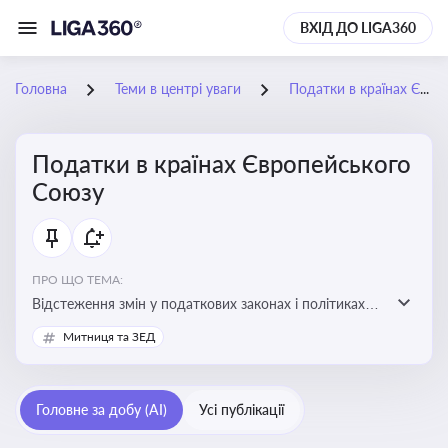
ВХІД ДО LIGA360
Головна
Теми в центрі уваги
Податки в країнах Європейського Союзу
Податки в країнах Європейського
Союзу
ПРО ЩО ТЕМА:
Відстеження змін у податкових законах і політиках
країн ЄС. Моніторинг кейсів, що впливають на бізнес-
Митниця та ЗЕД
процеси та фінансову звітність
Головне за добу (AI)
Усі публікації