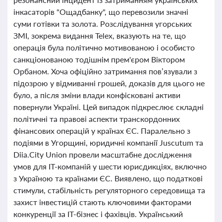
інкасаторів "Ощадбанку", що перевозили значні
суми готівки та золота. Розслідування угорських
ЗМІ, зокрема видання Telex, вказують на те, що
операція була політично мотивованою і особисто
санкціонованою тодішнім прем'єром Віктором
Орбаном. Хоча офіційно затримання пов’язували з
підозрою у відмиванні грошей, доказів для цього не
було, а після зміни влади конфісковані активи
повернули Україні. Цей випадок підкреслює складні
політичні та правові аспекти транскордонних
фінансових операцій у країнах ЄС. Паралельно з
подіями в Угорщині, юридичні компанії Juscutum та
Diia.City Union провели масштабне дослідження
умов для IT-компаній у шести юрисдикціях, включно
з Україною та країнами ЄС. Виявлено, що податкові
стимули, стабільність регуляторного середовища та
захист інвестицій стають ключовими факторами
конкуренції за IT-бізнес і фахівців. Український