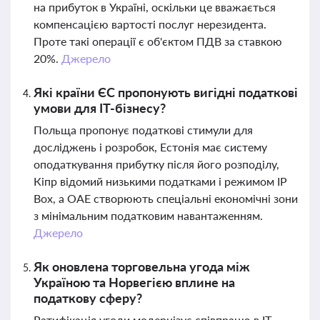
на прибуток в Україні, оскільки це вважається
компенсацією вартості послуг нерезидента.
Проте такі операції є об'єктом ПДВ за ставкою
20%.
Джерело
Які країни ЄС пропонують вигідні податкові
умови для IT-бізнесу?
Польща пропонує податкові стимули для
досліджень і розробок, Естонія має систему
оподаткування прибутку після його розподілу,
Кіпр відомий низькими податками і режимом IP
Box, а ОАЕ створюють спеціальні економічні зони
з мінімальним податковим навантаженням.
Джерело
Як оновлена торговельна угода між
Україною та Норвегією вплине на
податкову сферу?
Ратифікація угоди модернізує співпрацю в ІТ,