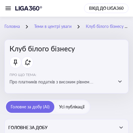
ВХІД ДО LIGA360
Головна
Теми в центрі уваги
Клуб білого бізнесу
Клуб білого бізнесу
ПРО ЩО ТЕМА:
Про платників податків з високим рівнем
добровільного дотримання податкового
законодавства
Головне за добу (AI)
Усі публікації
ГОЛОВНЕ ЗА ДОБУ