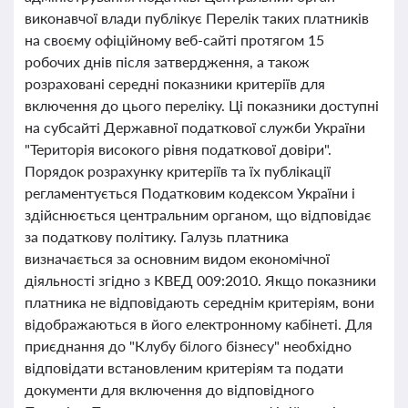
виконавчої влади публікує Перелік таких платників
на своєму офіційному веб-сайті протягом 15
робочих днів після затвердження, а також
розраховані середні показники критеріїв для
включення до цього переліку. Ці показники доступні
на субсайті Державної податкової служби України
"Територія високого рівня податкової довіри".
Порядок розрахунку критеріїв та їх публікації
регламентується Податковим кодексом України і
здійснюється центральним органом, що відповідає
за податкову політику. Галузь платника
визначається за основним видом економічної
діяльності згідно з КВЕД 009:2010. Якщо показники
платника не відповідають середнім критеріям, вони
відображаються в його електронному кабінеті. Для
приєднання до "Клубу білого бізнесу" необхідно
відповідати встановленим критеріям та подати
документи для включення до відповідного