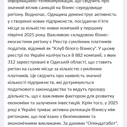
інформаційно-телекомунікацій, що свідчить про
значний вплив санкцій на бізнес-середовище
регіону. Водночас, Одещина демонструє активність
у створенні нових підприємств, посідаючи п’яте
місце за кількістю нових компаній у першому
півріччі 2025 року. Важливою складовою бізнес-
екосистеми регіону є Реєстр сумлінних платників
податків, відомий як "Клуб білого бізнесу". У цьому
реєстрі по Україні налічується 8 882 компанії, з яких
312 зареєстровані в Одеській області, що ставить
регіон на сьоме місце за кількістю сумлінних
платників. Це свідчить про наявність значної
кількості підприємств, які дотримуються
податкового законодавства та ведуть прозору
діяльність, що є важливим фактором для розвитку
економіки та залучення інвестицій. Крім того, у 2025
році в Україні триває активна релокація бізнесу між
регіонами, що пов’язано з безпековими та
економічними викликами. За даними "Опендатабот",