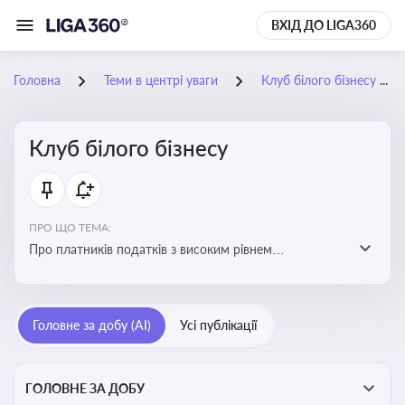
ВХІД ДО LIGA360
Головна
Теми в центрі уваги
Клуб білого бізнесу
Клуб білого бізнесу
ПРО ЩО ТЕМА:
Про платників податків з високим рівнем
добровільного дотримання податкового
законодавства
Головне за добу (AI)
Усі публікації
ГОЛОВНЕ ЗА ДОБУ