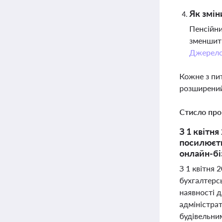
Як змін
Пенсійни
зменшити
Джерел
Кожне з пи
розширений
Стисло про
З 1 квітн
посилюєть
онлайн-бі
З 1 квітня 
бухгалтерс
наявності 
адміністра
будівельним