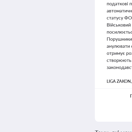
податкові 
автоматичн
статусу ФО
Військовий 
посилюєтьс
Порушники 
анулювати 
отримує ро
створюють н
законодавс
LIGA ZAKON