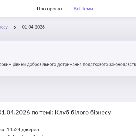
Про проєкт
Всі Теми
несу
01-04-2026
високим рівнем добровільного дотримання податкового законодавств
01.04.2026 по темі: Клуб білого бізнесу
но:
14524 джерел