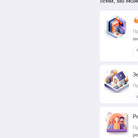
Теми, які мож
Пр
он
З
Пр
Р
Пр
ре