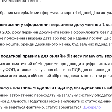
1 публікація за 1 квітня
ібраних матеріалів ми сформували короткі відповіді на актуал
овні зміни у оформленні первинних документів з 1 кв
ня 2026 року первинні документи можна оформлювати без під
не положення і вказана дата або період надання послуг. Це 
х коштів, оренди державного майна, будівельних підрядів 
і податкові правила для онлайн-бізнесу планують впр
ся автоматичний обмін даними про доходи з цифрових плат
усу ФОП, а також скасування пільги на ПДВ для посилок до
ими агентами, а військовий збір продовжать ще на три роки
ожує платникам єдиного податку, які здійснюють заб
тники автоматично переходять на загальну систему оподатк
ної діяльності. Податкова може анулювати їх статус єдинни
ть не ведеться фактично, статус зберігається.
Джерело