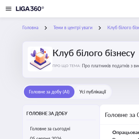
Головна
Теми в центрі уваги
Клуб білого біз
Клуб білого бізнесу
Про платників податків з 
ПРО ЩО ТЕМА:
Головне за добу (AI)
Усі публікації
ГОЛОВНЕ ЗА ДОБУ
Головне за 
Головне за сьогодні
Опрацьова
05 серпня 2026