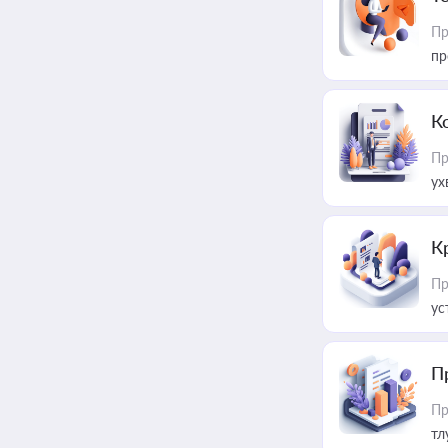
Пр
пр
К
Пр
ух
К
Пр
ус
П
Пр
тл