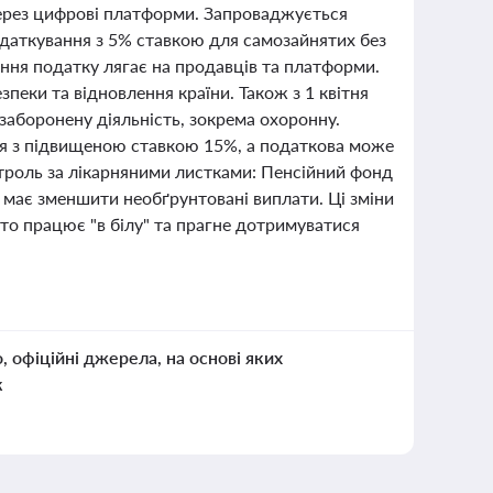
 через цифрові платформи. Запроваджується
даткування з 5% ставкою для самозайнятих без
ння податку лягає на продавців та платформи.
пеки та відновлення країни. Також з 1 квітня
заборонену діяльність, зокрема охоронну.
я з підвищеною ставкою 15%, а податкова може
троль за лікарняними листками: Пенсійний фонд
 має зменшити необґрунтовані виплати. Ці зміни
хто працює "в білу" та прагне дотримуватися
о, офіційні джерела, на основі яких
к