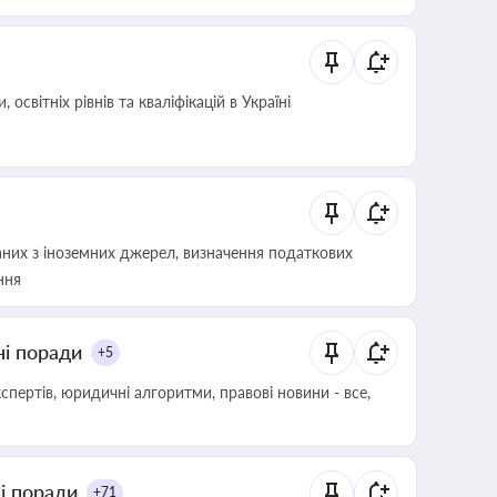
світніх рівнів та кваліфікацій в Україні
аних з іноземних джерел, визначення податкових
ння
ні поради
+5
пертів, юридичні алгоритми, правові новини - все,
ні поради
+71