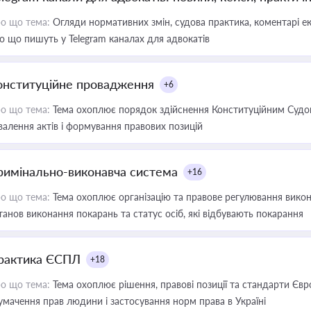
о що тема:
Огляди нормативних змін, судова практика, коментарі екс
о що пишуть у Telegram каналах для адвокатів
онституційне провадження
+6
о що тема:
Тема охоплює порядок здійснення Конституційним Судом
валення актів і формування правових позицій
римінально-виконавча система
+16
о що тема:
Тема охоплює організацію та правове регулювання викона
танов виконання покарань та статус осіб, які відбувають покарання
рактика ЄСПЛ
+18
о що тема:
Тема охоплює рішення, правові позиції та стандарти Євр
умачення прав людини і застосування норм права в Україні