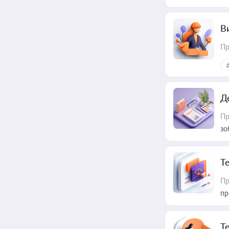
В
Пр
Д
Пр
зо
T
Пр
пр
T