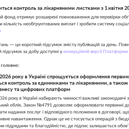
иться контроль за лікарняними листками з 1 квітня 2
й фонд отримує розширені повноваження для перевірки обґр
 кількість необґрунтованих виплат і зробити систему соці
о
тань — це короткий підсумок змісту публікацій за день. По
 підсумок за добу доступні у
комерційній версії Платформи
 головне:
я 2026 року в Україні спрощується оформлення первин
ся контроль за єдинниками та лікарняними, а також 
знесу та цифрових платформ
2026 року в Україні набирають чинності важливі законодавчі з
ький облік. Закон №4791 дозволяє оформлювати первинні до
дати надання послуг і відповідного положення в договорі, щ
тивне навантаження. Однак це не стосується операцій з б
и підрядами та благодійністю, де підпис залишається обов’