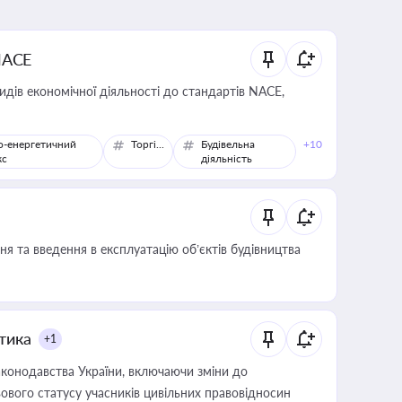
NACE
идів економічної діяльності до стандартів NACE,
о-енергетичний
Торгівля
Будівельна
+10
кс
діяльність
я та введення в експлуатацію об’єктів будівництва
итика
+1
конодавства України, включаючи зміни до
ового статусу учасників цивільних правовідносин