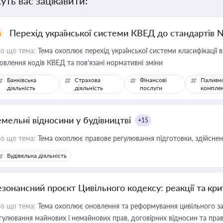
уть вас зацікавити:
Перехід української системи КВЕД до стандартів 
о що тема:
Тема охоплює перехід української системи класифікації в
овлення кодів КВЕД та пов'язані нормативні зміни
Банківська
Страхова
Фінансові
Паливн
діяльність
діяльність
послуги
компле
емельні відносини у будівництві
+15
о що тема:
Тема охоплює правове регулювання підготовки, здійсненн
Будівельна діяльність
езонансний проєкт Цивільного кодексу: реакції та кр
о що тема:
Тема охоплює оновлення та реформування цивільного за
гулювання майнових і немайнових прав, договірних відносин та прав