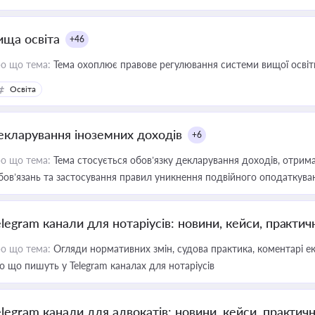
ища освіта
+46
о що тема:
Тема охоплює правове регулювання системи вищої освіти, о
Освіта
екларування іноземних доходів
+6
о що тема:
Тема стосується обов’язку декларування доходів, отрим
бов’язань та застосування правил уникнення подвійного оподаткува
elegram канали для нотаріусів: новини, кейси, практич
о що тема:
Огляди нормативних змін, судова практика, коментарі екс
о що пишуть у Telegram каналах для нотаріусів
elegram канали для адвокатів: новини, кейси, практич