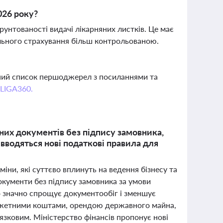
026 року?
унтованості видачі лікарняних листків. Це має
ального страхування більш контрольованою.
вний список першоджерел з посиланнями та
 LIGA360.
них документів без підпису замовника,
вводяться нові податкові правила для
міни, які суттєво вплинуть на ведення бізнесу та
кументи без підпису замовника за умови
о значно спрощує документообіг і зменшує
юджетними коштами, орендою державного майна,
язковим. Міністерство фінансів пропонує нові