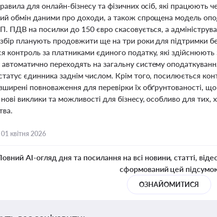
правила для онлайн-бізнесу та фізичних осіб, які працюють
ий обмін даними про доходи, а також спрощена модель опо
П. ПДВ на посилки до 150 євро скасовується, а адмініструва
збір планують продовжити ще на три роки для підтримки без
я контроль за платниками єдиного податку, які здійснюють 
автоматично переходять на загальну систему оподаткуванн
статус єдинника заднім числом. Крім того, посилюється кон
зширені повноваження для перевірки їх обґрунтованості, що
ові виклики та можливості для бізнесу, особливо для тих, 
тва.
,
01 квітня 2026
Повний AI-огляд дня та посилання на всі новини, статті, віде
сформований цей підсумо
ОЗНАЙОМИТИСЯ