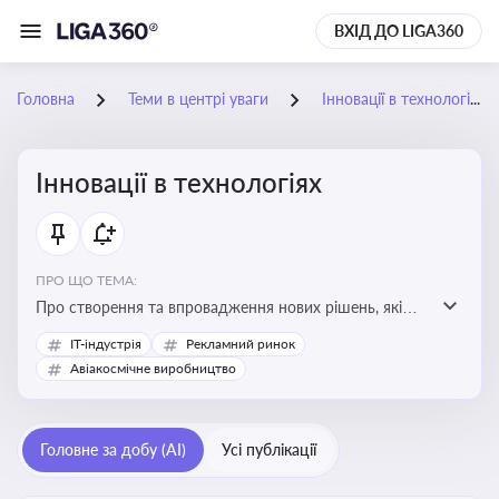
ВХІД ДО LIGA360
Головна
Теми в центрі уваги
Інновації в технологіях
Інновації в технологіях
ПРО ЩО ТЕМА:
Про створення та впровадження нових рішень, які
покращують ефективність, функціональність або
IT-індустрія
Рекламний ринок
можливості технологічних продуктів і процесів.
Авіакосмічне виробництво
Штучний інтелект та його використання
Головне за добу (AI)
Усі публікації