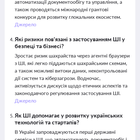
автоматизації документообігу та управління, а
також проводяться міжнародні грантові
конкурси для розвитку глокальних екосистем.
Джерело
Які ризики пов'язані з застосуванням ШІ у
безпеці та бізнесі?
Зростає ризик шахрайства через агентні браузери
з ШІ, які легко піддаються шахрайським схемам,
а також можливі витоки даних, неконтрольовані
дії систем та кіберзагрози. Водночас,
активізується дискусія щодо етичних аспектів та
законодавчого регулювання застосування ШІ.
Джерело
Як ШІ допомагає у розвитку українських
технологій та стартапів?
В Україні запроваджуються перші державні
сервіси з ШІ, що автоматизують документообіг і