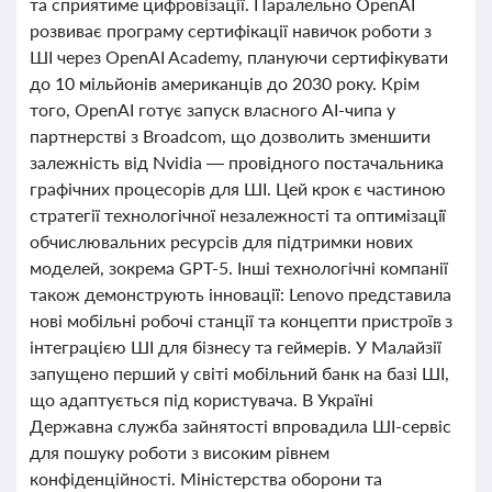
та сприятиме цифровізації. Паралельно OpenAI
розвиває програму сертифікації навичок роботи з
ШІ через OpenAI Academy, плануючи сертифікувати
до 10 мільйонів американців до 2030 року. Крім
того, OpenAI готує запуск власного AI-чипа у
партнерстві з Broadcom, що дозволить зменшити
залежність від Nvidia — провідного постачальника
графічних процесорів для ШІ. Цей крок є частиною
стратегії технологічної незалежності та оптимізації
обчислювальних ресурсів для підтримки нових
моделей, зокрема GPT-5. Інші технологічні компанії
також демонструють інновації: Lenovo представила
нові мобільні робочі станції та концепти пристроїв з
інтеграцією ШІ для бізнесу та геймерів. У Малайзії
запущено перший у світі мобільний банк на базі ШІ,
що адаптується під користувача. В Україні
Державна служба зайнятості впровадила ШІ-сервіс
для пошуку роботи з високим рівнем
конфіденційності. Міністерства оборони та