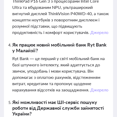
ThinkPad P16 Gen 3 з процесорами Intel Core
Ultra та вбудованим NPU, ультраширокий
вигнутий дисплей ThinkVision P40WD-40, а також
концепти ноутбуків з поворотним дисплеєм і
розумної підставки, що підвищують
продуктивність і комфорт користувачів.
Джерело
Як працює новий мобільний банк Ryt Bank
у Малайзії?
Ryt Bank — це перший у світі мобільний банк на
базі штучного інтелекту, який адаптується до
звичок, уподобань і мови користувача. Він
допомагає з оплатою рахунків, відстеженням
витрат, кредитами та пропонує щоденне
нарахування відсотків на заощадження.
Джерело
Які можливості має ШІ-сервіс пошуку
роботи від Державної служби зайнятості
України?