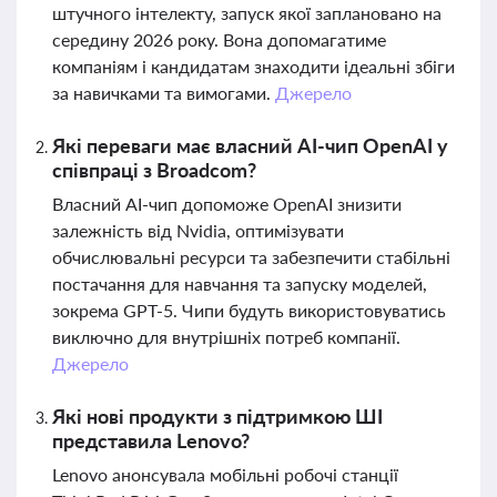
штучного інтелекту, запуск якої заплановано на
середину 2026 року. Вона допомагатиме
компаніям і кандидатам знаходити ідеальні збіги
за навичками та вимогами.
Джерело
Які переваги має власний AI-чип OpenAI у
співпраці з Broadcom?
Власний AI-чип допоможе OpenAI знизити
залежність від Nvidia, оптимізувати
обчислювальні ресурси та забезпечити стабільні
постачання для навчання та запуску моделей,
зокрема GPT-5. Чипи будуть використовуватись
виключно для внутрішніх потреб компанії.
Джерело
Які нові продукти з підтримкою ШІ
представила Lenovo?
Lenovo анонсувала мобільні робочі станції