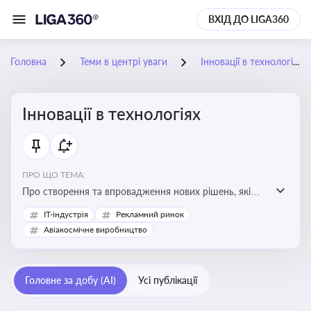
ВХІД ДО LIGA360
Головна
Теми в центрі уваги
Інновації в технологіях
Інновації в технологіях
ПРО ЩО ТЕМА:
Про створення та впровадження нових рішень, які
покращують ефективність, функціональність або
IT-індустрія
Рекламний ринок
можливості технологічних продуктів і процесів.
Авіакосмічне виробництво
Штучний інтелект та його використання
Головне за добу (AI)
Усі публікації