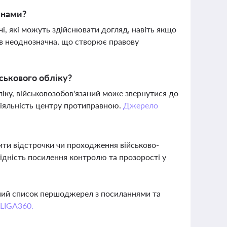
инами?
і, які можуть здійснювати догляд, навіть якщо
в неоднозначна, що створює правову
ськового обліку?
ліку, військовозобов'язаний може звернутися до
діяльність центру протиправною.
Джерело
ити відстрочки чи проходження військово-
хідність посилення контролю та прозорості у
вний список першоджерел з посиланнями та
 LIGA360.