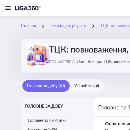
Головна
Теми в центрі уваги
ТЦК: повноваже
ТЦК: повноваження, 
Опис Все про ТЦК: війс
ПРО ЩО ТЕМА:
Головне за добу (AI)
Усі публікації
ГОЛОВНЕ ЗА ДОБУ
Головне за 
Головне за сьогодні
Опрацьова
05 серпня 2026