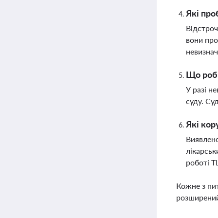
Які про
Відстроч
вони про
невизнач
Що роби
У разі н
суду. Су
Які кор
Виявлено
лікарськ
роботі 
Кожне з пи
розширений