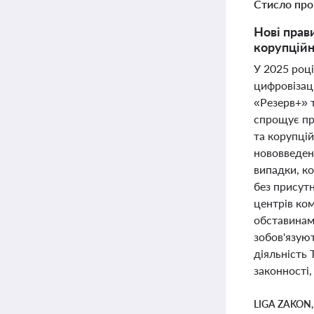
Стисло про
Нові прав
корупційн
У 2025 році
цифровізаці
«Резерв+» т
спрощує пр
та корупці
нововведенн
випадки, к
без присутн
центрів ко
обставинам
зобов'язую
діяльність 
законності,
LIGA ZAKON