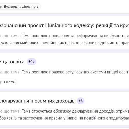
Будівельна діяльність
езонансний проєкт Цивільного кодексу: реакції та кр
о що тема:
Тема охоплює оновлення та реформування цивільного за
гулювання майнових і немайнових прав, договірних відносин та прав
ища освіта
+45
о що тема:
Тема охоплює правове регулювання системи вищої освіти, о
Освіта
екларування іноземних доходів
+6
о що тема:
Тема стосується обов’язку декларування доходів, отрим
бов’язань та застосування правил уникнення подвійного оподаткува