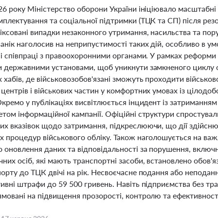
26 року Міністерство оборони України ініціювало масштабні 
мплектування та соціальної підтримки (ТЦК та СП) після рез
фіксовані випадки незаконного утримання, насильства та по
нік наголосив на неприпустимості таких дій, особливо в умо
 і співпраці з правоохоронними органами. У рамках реформи
и державними установами, щоб уникнути замкненого циклу об
 хабів, де військовозобов'язані зможуть проходити військов
 центрів і військових частин у комфортних умовах із цілод
 Окремо у публікаціях висвітлюється інцидент із затриманн
етом інформаційної кампанії. Офіційні структури спростува
их вказівок щодо затримання, підкреслюючи, що дії здійсн
х процедур військового обліку. Також наголошується на важ
 оновлення даних та відповідальності за порушення, включн
их осіб, які мають транспортні засоби, встановлено обов'яз
орту до ТЦК двічі на рік. Несвоєчасне подання або неподан
ивні штрафи до 59 500 гривень. Навіть підприємства без тран
мовані на підвищення прозорості, контролю та ефективності 