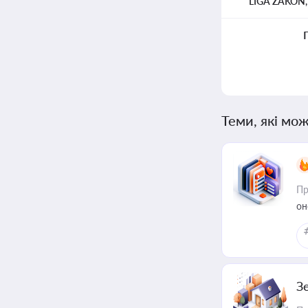
LIGA ZAKON
Теми, які мож
Пр
он
З