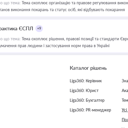
о що тема:
Тема охоплює організацію та правове регулювання викона
танов виконання покарань та статус осіб, які відбувають покарання
рактика ЄСПЛ
+9
о що тема:
Тема охоплює рішення, правові позиції та стандарти Євр
умачення прав людини і застосування норм права в Україні
Каталог рішень
Liga360: Керівник
Зн
Liga360: Юрист
Ак
Liga360: Бухгалтер
Тем
Liga360: PR-менеджер
Усі
Пол