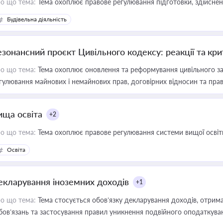
о що тема:
Тема охоплює правове регулювання підготовки, здійсненн
Будівельна діяльність
езонансний проєкт Цивільного кодексу: реакції та кр
о що тема:
Тема охоплює оновлення та реформування цивільного за
гулювання майнових і немайнових прав, договірних відносин та прав
ища освіта
+2
о що тема:
Тема охоплює правове регулювання системи вищої освіти, о
Освіта
екларування іноземних доходів
+1
о що тема:
Тема стосується обов’язку декларування доходів, отрим
бов’язань та застосування правил уникнення подвійного оподаткува