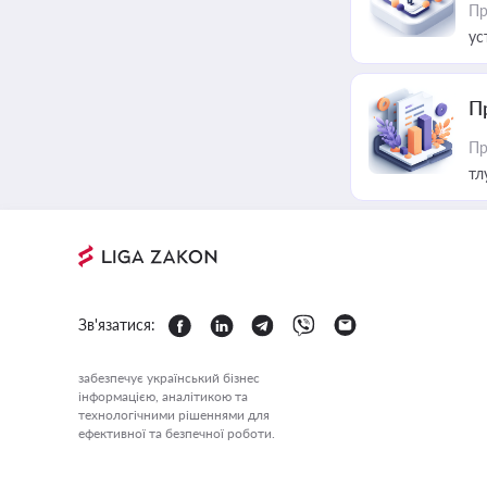
Пр
ус
П
Пр
тл
Зв'язатися:
забезпечує український бізнес
інформацією, аналітикою та
технологічними рішеннями для
ефективної та безпечної роботи.