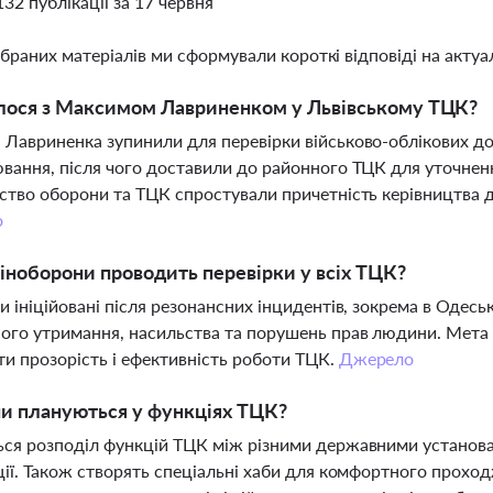
132 публікації за 17 червня
ібраних матеріалів ми сформували короткі відповіді на актуал
лося з Максимом Лавриненком у Львівському ТЦК?
Лавриненка зупинили для перевірки військово-облікових док
вання, після чого доставили до районного ТЦК для уточнен
ство оборони та ТЦК спростували причетність керівництва 
о
ноборони проводить перевірки у всіх ТЦК?
и ініційовані після резонансних інцидентів, зокрема в Одесь
ого утримання, насильства та порушень прав людини. Мета 
и прозорість і ефективність роботи ТЦК.
Джерело
ни плануються у функціях ТЦК?
ся розподіл функцій ТЦК між різними державними установа
ції. Також створять спеціальні хаби для комфортного проходж