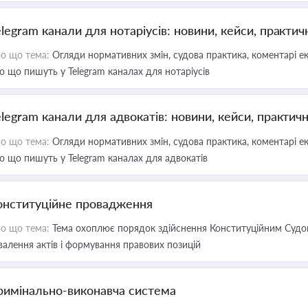
elegram канали для нотаріусів: новини, кейси, практич
о що тема:
Огляди нормативних змін, судова практика, коментарі екс
о що пишуть у Telegram каналах для нотаріусів
elegram канали для адвокатів: новини, кейси, практич
о що тема:
Огляди нормативних змін, судова практика, коментарі екс
о що пишуть у Telegram каналах для адвокатів
онституційне провадження
о що тема:
Тема охоплює порядок здійснення Конституційним Судом
валення актів і формування правових позицій
римінально-виконавча система