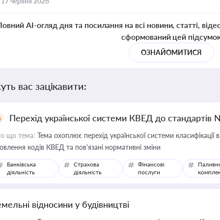
,
17 червня 2026
Повний AI-огляд дня та посилання на всі новини, статті, віде
сформований цей підсумо
ОЗНАЙОМИТИСЯ
уть вас зацікавити:
Перехід української системи КВЕД до стандартів 
о що тема:
Тема охоплює перехід української системи класифікації в
овлення кодів КВЕД та пов'язані нормативні зміни
Банківська
Страхова
Фінансові
Паливн
діяльність
діяльність
послуги
компле
емельні відносини у будівництві