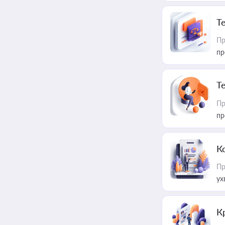
T
Пр
пр
T
Пр
пр
К
Пр
ух
К