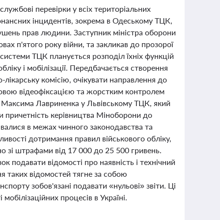
службові перевірки у всіх територіальних
онансних інцидентів, зокрема в Одеському ТЦК,
рушень прав людини. Заступник міністра оборони
вах п'ятого року війни, та закликав до прозорої
 системи ТЦК планується розподіл їхніх функцій
ліку і мобілізації. Передбачається створення
о-лікарську комісію, очікувати направлення до
обовою відеофіксацією та жорстким контролем
ям Максима Лавриненка у Львівському ТЦК, який
ли причетність керівництва Міноборони до
ювалися в межах чинного законодавства та
ливості дотримання правил військового обліку,
о зі штрафами від 17 000 до 25 500 гривень.
ок подавати відомості про наявність і технічний
ня таких відомостей тягне за собою
спорту зобов'язані подавати «нульові» звіти. Ці
мобілізаційних процесів в Україні.