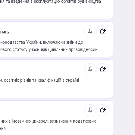
я та введення в експлуатацію об’єктів будівництва
итика
конодавства України, включаючи зміни до
ового статусу учасників цивільних правовідносин
світніх рівнів та кваліфікацій в Україні
аних з іноземних джерел, визначення податкових
ння