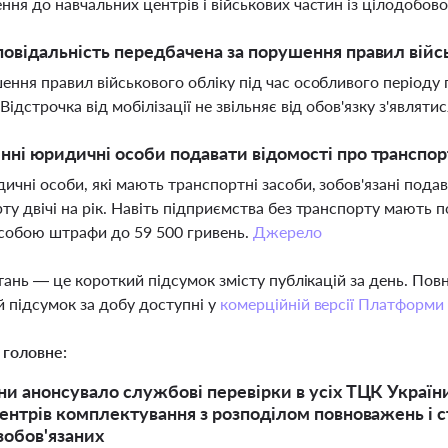
ння до навчальних центрів і військових частин із цілодобо
повідальність передбачена за порушення правил війс
ення правил військового обліку під час особливого періоду 
 Відстрочка від мобілізації не звільняє від обов'язку з'являт
нні юридичні особи подавати відомості про транспо
дичні особи, які мають транспортні засоби, зобов'язані подав
ту двічі на рік. Навіть підприємства без транспорту мають 
 собою штрафи до 59 500 гривень.
Джерело
тань — це короткий підсумок змісту публікацій за день. По
 підсумок за добу доступні у
комерційній версії Платформи
 головне:
и анонсувало службові перевірки в усіх ТЦК України
ентрів комплектування з розподілом повноважень і 
зобов'язаних