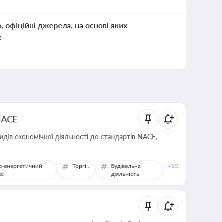
о, офіційні джерела, на основі яких
к
NACE
идів економічної діяльності до стандартів NACE,
о-енергетичний
Торгівля
Будівельна
+10
кс
діяльність