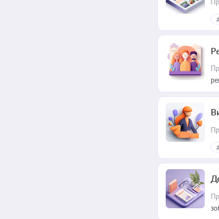
Пр
Р
Пр
ре
В
Пр
Д
Пр
зо