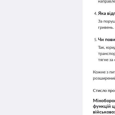
направле
Яка від
За поруш
гривень.
Чи пови
Так, юри
транспор
тягне за
Кожне з пи
розширений
Стисло про
Міноборон
функцій ц
військово