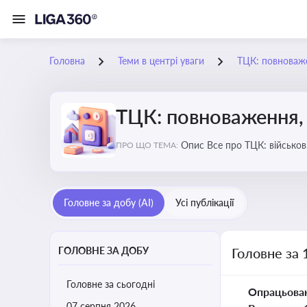
Головна
Теми в центрі уваги
ТЦК: повноваже
ТЦК: повноваження, 
Опис Все про ТЦК: війс
ПРО ЩО ТЕМА:
Головне за добу (AI)
Усі публікації
ГОЛОВНЕ ЗА ДОБУ
Головне за 
Головне за сьогодні
Опрацьова
07 серпня 2026