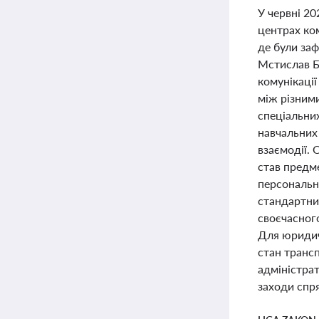
У червні 20
центрах ко
де були за
Мстислав Ба
комунікації
між різним
спеціальних
навчальних
взаємодії.
став предм
персональн
стандартни
своєчасного
Для юридичн
стан трансп
адміністрат
заходи спря