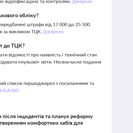
вою відеофіксацією та контролем.
Джерело
ькового обліку?
передбачені штрафи від 17 000 до 25 500
ися за викликом ТЦК.
Джерело
рт до ТЦК?
ати відомості про наявність і технічний стан
подавати «нульові» звіти. Несвоєчасне подання
вний список першоджерел з посиланнями та
 LIGA360.
 після інцидентів та планує реформу
створенням комфортних хабів для