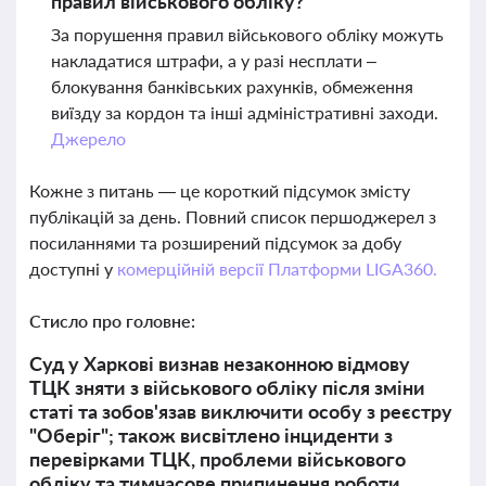
правил військового обліку?
За порушення правил військового обліку можуть
накладатися штрафи, а у разі несплати –
блокування банківських рахунків, обмеження
виїзду за кордон та інші адміністративні заходи.
Джерело
Кожне з питань — це короткий підсумок змісту
публікацій за день. Повний список першоджерел з
посиланнями та розширений підсумок за добу
доступні у
комерційній версії Платформи LIGA360.
Стисло про головне:
Суд у Харкові визнав незаконною відмову
ТЦК зняти з військового обліку після зміни
статі та зобов'язав виключити особу з реєстру
"Оберіг"; також висвітлено інциденти з
перевірками ТЦК, проблеми військового
обліку та тимчасове припинення роботи