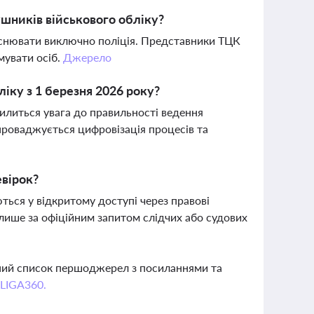
шників військового обліку?
йснювати виключно поліція. Представники ТЦК
мувати осіб.
Джерело
ліку з 1 березня 2026 року?
силиться увага до правильності ведення
впроваджується цифровізація процесів та
евірок?
ються у відкритому доступі через правові
ише за офіційним запитом слідчих або судових
вний список першоджерел з посиланнями та
 LIGA360.