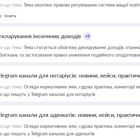
о що тема:
Тема охоплює правове регулювання системи вищої освіти, о
Освіта
екларування іноземних доходів
+6
о що тема:
Тема стосується обов’язку декларування доходів, отрим
бов’язань та застосування правил уникнення подвійного оподаткува
elegram канали для нотаріусів: новини, кейси, практич
о що тема:
Огляди нормативних змін, судова практика, коментарі екс
о що пишуть у Telegram каналах для нотаріусів
elegram канали для адвокатів: новини, кейси, практич
о що тема:
Огляди нормативних змін, судова практика, коментарі екс
о що пишуть у Telegram каналах для адвокатів