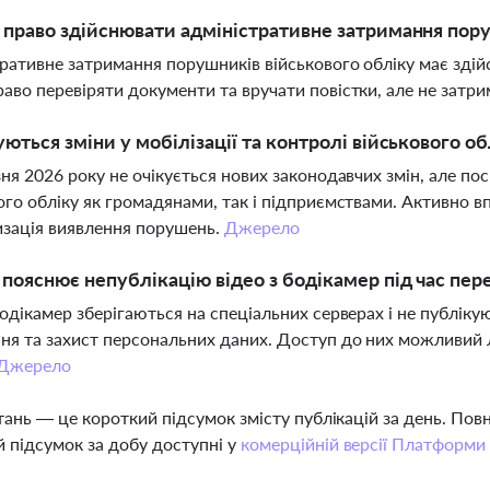
 право здійснювати адміністративне затримання пору
ративне затримання порушників військового обліку має зді
аво перевіряти документи та вручати повістки, але не затри
уються зміни у мобілізації та контролі військового об
зня 2026 року не очікується нових законодавчих змін, але по
ого обліку як громадянами, так і підприємствами. Активно 
зація виявлення порушень.
Джерело
пояснює непублікацію відео з бодікамер під час пер
бодікамер зберігаються на спеціальних серверах і не публіку
я та захист персональних даних. Доступ до них можливий л
Джерело
тань — це короткий підсумок змісту публікацій за день. По
 підсумок за добу доступні у
комерційній версії Платформи