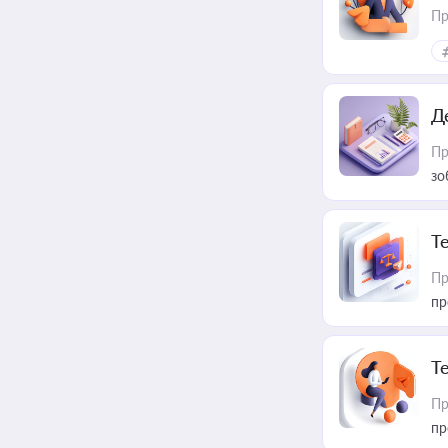
Пр
Д
Пр
зо
T
Пр
пр
T
Пр
пр