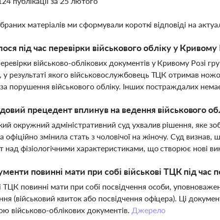
124 публікації за 25 лютого
ібраних матеріалів ми сформували короткі відповіді на актуал
ося під час перевірки військового обліку у Кривому 
перевірки військово-облікових документів у Кривому Розі гр
, у результаті якого військовослужбовець ТЦК отримав ножо
за порушення військового обліку. Інших постраждалих немає
довий прецедент вплинув на ведення військового обл
кий окружний адміністративний суд ухвалив рішення, яке зо
ка офіційно змінила стать з чоловічої на жіночу. Суд визнав
т над фізіологічними характеристиками, що створює нові ви
ументи повинні мати при собі військові ТЦК під час 
і ТЦК повинні мати при собі посвідчення особи, уповноважен
ння (військовий квиток або посвідчення офіцера). Ці докум
ою військово-облікових документів.
Джерело