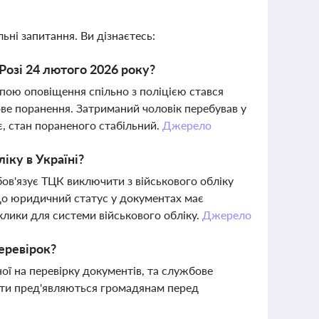
ьні запитання. Ви дізнаєтесь:
Розі 24 лютого 2026 року?
упою оповіщення спільно з поліцією стався
ве поранення. Затриманий чоловік перебував у
, стан пораненого стабільний.
Джерело
іку в Україні?
бов'язує ТЦК виключити з військового обліку
, що юридичний статус у документах має
клики для системи військового обліку.
Джерело
перевірок?
ої на перевірку документів, та службове
енти пред'являються громадянам перед