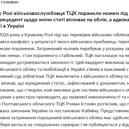
 головне:
 Розі військовослужбовця ТЦК поранили ножем під ч
рецедент щодо зміни статі впливає на облік, а адв
ї в Україні
026 року у Кривому Розі під час перевірки військово-облік
ався конфлікт, у результаті якого військовослужбовець тер
жове поранення. Затриманий чоловік перебував у розшуку за
их немає, стан пораненого стабільний. ТЦК наголошує на не
омадян дотримуватися законності. Цей інцидент викликав ши
ійськового обліку та мобілізації в Україні з'явився важливи
ивний суд зобов'язав ТЦК виключити з військового обліку осо
 визнав, що юридичний статус, зафіксований у документах, 
иками, що створює нові виклики для системи військового обл
даних у реєстрах призводить до правової невизначеності та 
й Полтавського обласного ТЦК Роман Істомін роз'яснив, що п
вана законами України та постановою Кабміну. Представник
тивне затримання порушників військового обліку має здійсн
берігаються на спеціальних серверах і не публікуються у ві