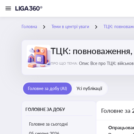
Головна
Теми в центрі уваги
ТЦК: повноваже
ТЦК: повноваження, 
Опис Все про ТЦК: війс
ПРО ЩО ТЕМА:
Головне за добу (AI)
Усі публікації
ГОЛОВНЕ ЗА ДОБУ
Головне за 
Головне за сьогодні
Опрацьова
05 серпня 2026