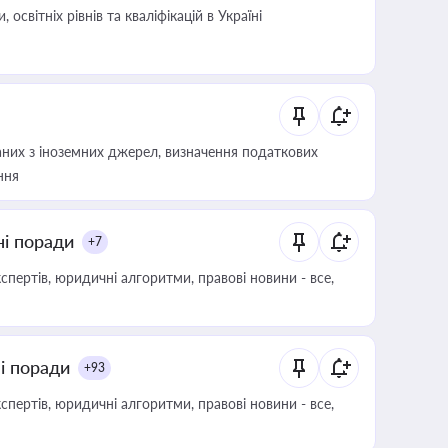
світніх рівнів та кваліфікацій в Україні
аних з іноземних джерел, визначення податкових
ння
ні поради
+7
пертів, юридичні алгоритми, правові новини - все,
ні поради
+93
пертів, юридичні алгоритми, правові новини - все,