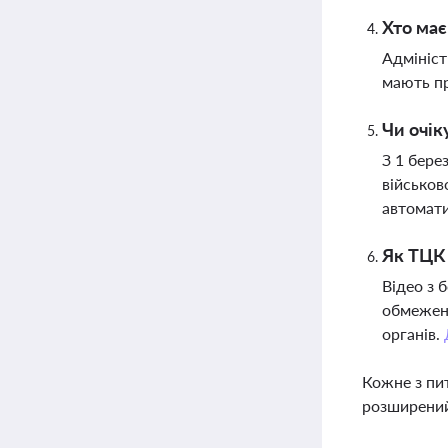
Хто має
Адмініст
мають пр
Чи очік
З 1 бере
військов
автомати
Як ТЦК 
Відео з 
обмеженн
органів.
Кожне з пи
розширений