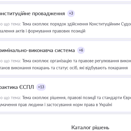
онституційне провадження
+3
о що тема:
Тема охоплює порядок здійснення Конституційним Судом
валення актів і формування правових позицій
римінально-виконавча система
+6
о що тема:
Тема охоплює організацію та правове регулювання викона
танов виконання покарань та статус осіб, які відбувають покарання
рактика ЄСПЛ
+13
о що тема:
Тема охоплює рішення, правові позиції та стандарти Євр
умачення прав людини і застосування норм права в Україні
Каталог рішень