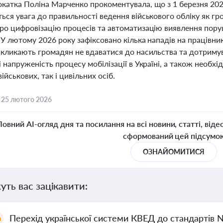
катка Поліна Марченко прокоментувала, що з 1 березня 2026
ься увага до правильності ведення військового обліку як г
про цифровізацію процесів та автоматизацію виявлення пор
. У лютому 2026 року зафіксовано кілька нападів на працівни
закликають громадян не вдаватися до насильства та дотримув
і напруженість процесу мобілізації в Україні, а також необх
військових, так і цивільних осіб.
,
25 лютого 2026
Повний AI-огляд дня та посилання на всі новини, статті, віде
сформований цей підсумо
ОЗНАЙОМИТИСЯ
уть вас зацікавити:
Перехід української системи КВЕД до стандартів 