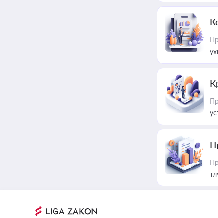
К
Пр
ух
К
Пр
ус
П
Пр
тл