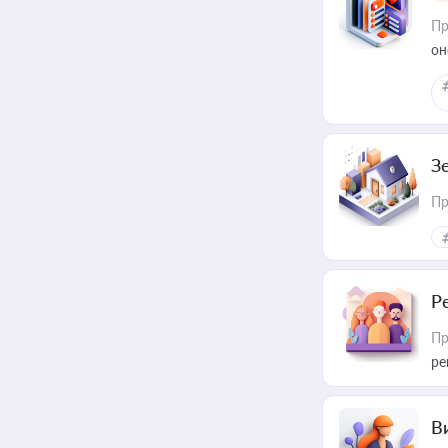
Пр
он
З
Пр
Р
Пр
ре
В