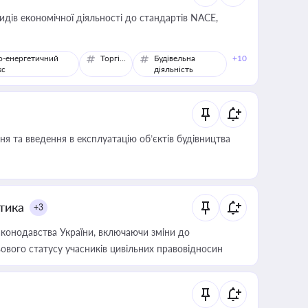
идів економічної діяльності до стандартів NACE,
о-енергетичний
Торгівля
Будівельна
+10
кс
діяльність
я та введення в експлуатацію об’єктів будівництва
итика
+3
конодавства України, включаючи зміни до
ового статусу учасників цивільних правовідносин