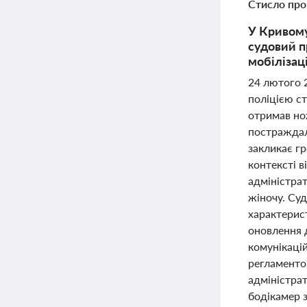
Стисло про
У Кривому
судовий п
мобілізаці
24 лютого 2
поліцією ст
отримав но
постраждал
закликає гр
контексті в
адміністрат
жіночу. Суд
характерист
оновлення 
комунікаці
регламенто
адміністра
бодікамер з