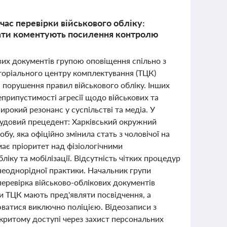
ас перевірки військового обліку:
окати коментують посилення контролю
ових документів групою оповіщення спільно з
иторіального центру комплектування (ТЦК)
 порушення правил військового обліку. Інших
припустимості агресії щодо військових та
рокий резонанс у суспільстві та медіа. У
й судовий прецедент: Харківський окружний
бу, яка офіційно змінила стать з чоловічої на
має пріоритет над фізіологічними
іку та мобілізації. Відсутність чітких процедур
неоднорідної практики. Начальник групи
еревірка військово-облікових документів
и ТЦК мають пред'являти посвідчення, а
юватися виключно поліцією. Відеозаписи з
дкритому доступі через захист персональних