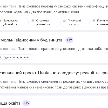
о що тема:
Тема охоплює перехід української системи класифікації в
овлення кодів КВЕД та пов'язані нормативні зміни
Банківська
Страхова
Фінансові
Паливн
діяльність
діяльність
послуги
компле
емельні відносини у будівництві
+19
о що тема:
Тема охоплює правове регулювання підготовки, здійсненн
Будівельна діяльність
езонансний проєкт Цивільного кодексу: реакції та кр
о що тема:
Тема охоплює оновлення та реформування цивільного за
гулювання майнових і немайнових прав, договірних відносин та прав
ища освіта
+45