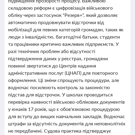
підвищення прозорості процесу. Важливою
складовою реформ є цифровізація військового
обліку через застосунок "Резерв+", який дозволяє
автоматично продовжувати відстрочки від
мобілізації для певних категорій громадян, таких як
люди з інвалідністю, багатодітні батьки, студенти
та працівники критично важливих підприємств. У
разі технічних проблем або відсутності
підтвердження даних у реєстрах, громадяни
повинні звертатися до Центрів надання
адміністративних послуг (ЦНАП) для повторного
оформлення. Ці зміни спрощують процедури, але
водночас посилюють контроль за законністю
підстав для відстрочок. У школах проводиться
перевірка наявності військово-облікових документів
у юнаків 17 років, що є обов'язковою процедурою
для вступу до вищих навчальних закладів. Водночас
штрафи за відсутність документів для неповнолітніх
не передбачені. Судова практика підтверджує