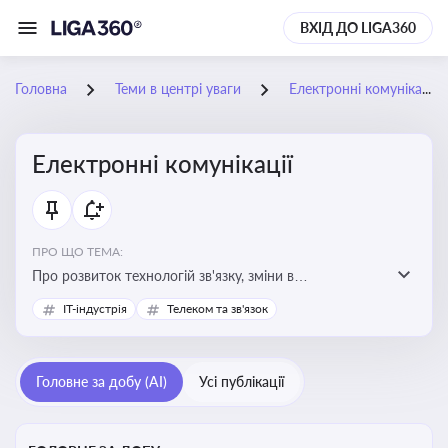
ВХІД ДО LIGA360
Головна
Теми в центрі уваги
Електронні комунікації
Електронні комунікації
ПРО ЩО ТЕМА:
Про розвиток технологій зв'язку, зміни в
законодавстві, регулювання ринку телекомунікацій,
IT-індустрія
Телеком та зв'язок
інновації в сфері мобільних та інтернет-послуг
Головне за добу (AI)
Усі публікації