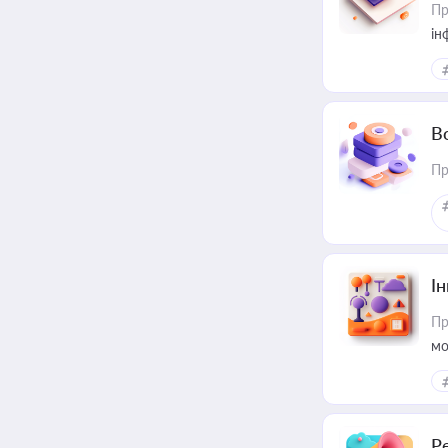
Пр
ін
В
Пр
Ін
Пр
мо
Р