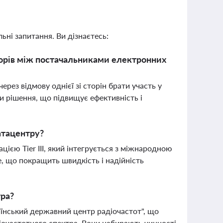
ьні запитання. Ви дізнаєтесь:
порів між постачальниками електронних
рез відмову однієї зі сторін брати участь у
ти рішення, що підвищує ефективність і
атацентру?
цією Tier III, який інтегрується з міжнародною
 що покращить швидкість і надійність
тра?
їнський державний центр радіочастот", що
іочастотного спектра. Вони набирають чинності