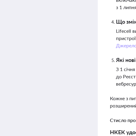
з 1 липн
Що змін
Lifecell
пристрої
Джерел
Які нов
З 1 січн
до Реєст
вебресур
Кожне з пи
розширений
Стисло про
НКЕК удос