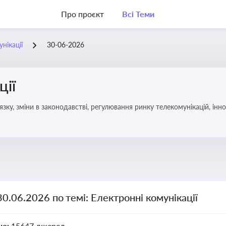
Про проєкт
Всі Теми
нікації
30-06-2026
ції
язку, зміни в законодавстві, регулювання ринку телекомунікацій, інно
30.06.2026 по темі: Електронні комунікації
но:
15647 джерел