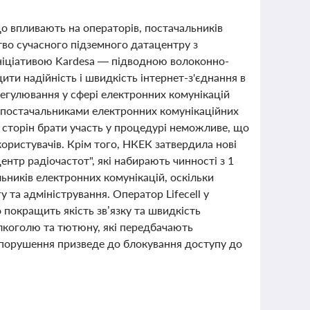
що впливають на операторів, постачальників
тво сучасного підземного датацентру з
 ініціативою Kardesa — підводною волоконно-
и надійність і швидкість інтернет-з'єднання в
регулювання у сфері електронних комунікацій
ж постачальниками електронних комунікаційних
зі сторін брати участь у процедурі неможливе, що
користувачів. Крім того, НКЕК затвердила нові
нтр радіочастот", які набирають чинності з 1
ьників електронних комунікацій, оскільки
 та адміністрування. Оператор Lifecell у
 покращить якість зв’язку та швидкість
алкоголю та тютюну, які передбачають
а порушення призведе до блокування доступу до