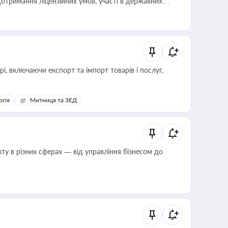
отримання ліцензійних умов, участі в державних
, включаючи експорт та імпорт товарів і послуг,
ргія
Митниця та ЗЕД
ту в різних сферах — від управління бізнесом до