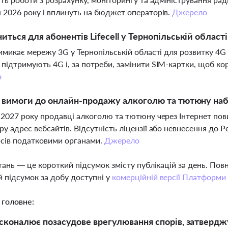
я 2026 року і вплинуть на бюджет операторів.
Джерело
иться для абонентів Lifecell у Тернопільській області
 вимикає мережу 3G у Тернопільській області для розвитку 4G
 підтримують 4G і, за потреби, замінити SIM-картки, щоб 
о
і вимоги до онлайн-продажу алкоголю та тютюну набу
я 2027 року продавці алкоголю та тютюну через Інтернет пови
ру адрес вебсайтів. Відсутність ліцензії або невнесення до 
сів податковими органами.
Джерело
тань — це короткий підсумок змісту публікацій за день. По
 підсумок за добу доступні у
комерційній версії Платформи
 головне:
коналює позасудове врегулювання спорів, затверджу