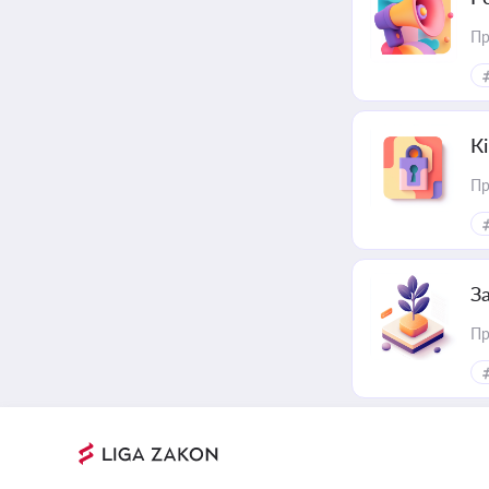
Пр
К
Пр
З
Пр