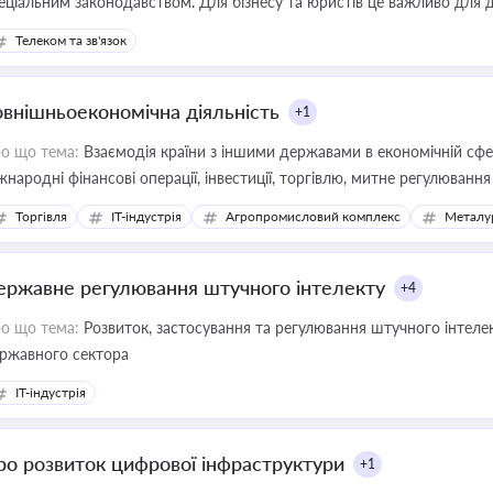
еціальним законодавством. Для бізнесу та юристів це важливо для д
єстрах і забезпечення прав споживачів.
Телеком та зв'язок
овнішньоекономічна діяльність
+1
о що тема:
Взаємодія країни з іншими державами в економічній сфері
жнародні фінансові операції, інвестиції, торгівлю, митне регулювання
Торгівля
IT-індустрія
Агропромисловий комплекс
Металу
ержавне регулювання штучного інтелекту
+4
о що тема:
Розвиток, застосування та регулювання штучного інтелек
ржавного сектора
IT-індустрія
ро розвиток цифрової інфраструктури
+1