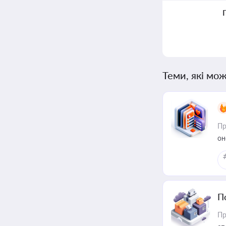
Теми, які мож
Пр
он
П
Пр