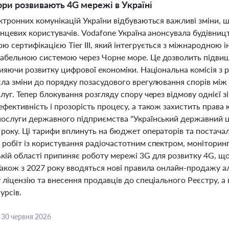
ори розвивають 4G мережі в Україні
ктронних комунікацій України відбуваються важливі зміни, 
інцевих користувачів. Vodafone Україна анонсувала будівниц
ю сертифікацією Tier III, який інтегрується з міжнародною
абельною системою через Чорне море. Це дозволить підвищит
рияючи розвитку цифрової економіки. Національна комісія з 
сла зміни до порядку позасудового врегулювання спорів мі
луг. Тепер блокування розгляду спору через відмову однієї 
фективність і прозорість процесу, а також захистить права 
послуги державного підприємства "Український державний це
року. Ці тарифи вплинуть на бюджет операторів та постачал
робіт із користування радіочастотним спектром, моніторингу
кій області припиняє роботу мережі 3G для розвитку 4G, що
 Також з 2027 року вводяться нові правила онлайн-продажу 
у ліцензію та внесення продавців до спеціального Реєстру, 
урсів.
,
30 червня 2026