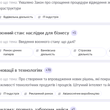
о що тема:
Ухвалено Закон про спрощення процедури відведення зе
фраструктури
Будівельна діяльність
IT-індустрія
оєнний стан: наслідки для бізнесу
+1
о що тема:
Введення воєнного стану: що далі?
Ринок цінних
Банківська
Страхова
паперів
діяльність
діяльність
новації в технологіях
+70
о що тема:
Про створення та впровадження нових рішень, які покра
жливості технологічних продуктів і процесів. Штучний інтелект та 
IT-індустрія
Рекламний ринок
Авіакосмічне виробництво
еклама: правила, заборони, кейси
+1