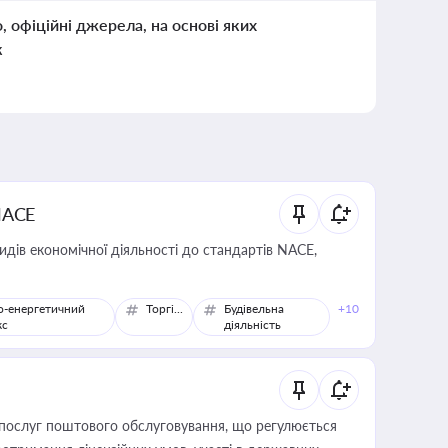
о, офіційні джерела, на основі яких
к
NACE
идів економічної діяльності до стандартів NACE,
о-енергетичний
Торгівля
Будівельна
+10
кс
діяльність
послуг поштового обслуговування, що регулюється