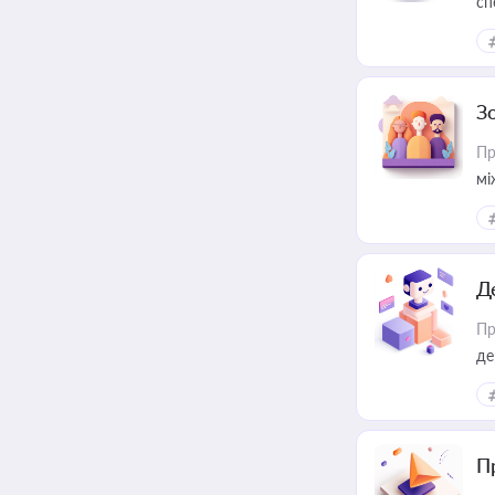
сп
ре
З
Пр
мі
Д
Пр
де
П