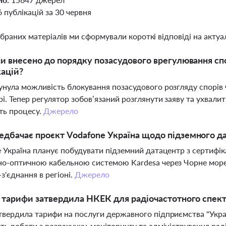
6 публікацій за 30 червня
ібраних матеріалів ми сформували короткі відповіді на актуал
ни внесено до порядку позасудового врегулювання с
ацій?
нула можливість блокування позасудового розгляду спорів че
і. Тепер регулятор зобов’язаний розглянути заяву та ухвали
ть процесу.
Джерело
дбачає проєкт Vodafone Україна щодо підземного д
 Україна планує побудувати підземний датацентр з сертифіка
о-оптичною кабельною системою Kardesa через Чорне море,
-з'єднання в регіоні.
Джерело
і тарифи затвердила НКЕК для радіочастотного спек
вердила тарифи на послуги державного підприємства "Укра
ь роботи з розрахунку, моніторингу та адміністрування рад