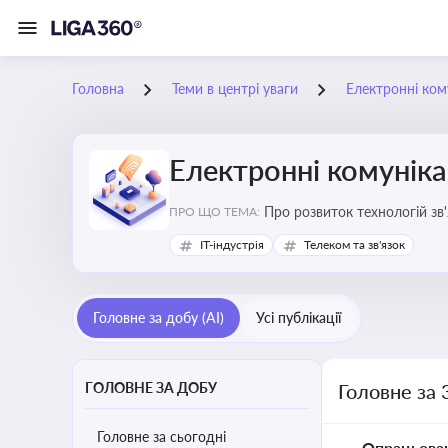
Головна
Теми в центрі уваги
Електронні кому
Електронні комуніка
Про розвиток технологій зв'
ПРО ЩО ТЕМА:
IT-індустрія
Телеком та зв'язок
Головне за добу (AI)
Усі публікації
ГОЛОВНЕ ЗА ДОБУ
Головне за 
Головне за сьогодні
Опрацьова