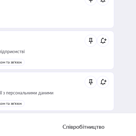
підприємстві
ом та зв'язок
 дії з персональними даними
ом та зв'язок
Співробітництво