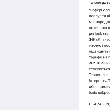
та операт
У сфері еле
послуг та к
міжнародно
оптичною к
регіоні, сп
(НКЕК) вне
мереж і пос
підвищить е
тарифи на 
липня 2026 
стосуються 
Тернопільсь
інтернету.
обов’язков
їхніх вебрес
LIGA ZAKON