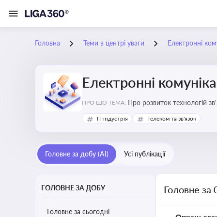
Головна
Теми в центрі уваги
Електронні кому
Електронні комуніка
Про розвиток технологій зв'
ПРО ЩО ТЕМА:
IT-індустрія
Телеком та зв'язок
Головне за добу (AI)
Усі публікації
ГОЛОВНЕ ЗА ДОБУ
Головне за 
Головне за сьогодні
Опрацьова