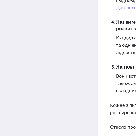
Джерел
Які вим
розвитк
Кандидат
та одніє
лідерстві
Як нові
Вони вст
також ад
складни
Кожне з пи
розширений
Стисло про