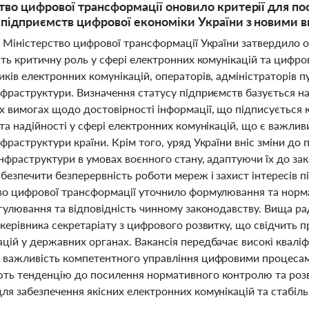
тво цифрової трансформації оновило критерії для по
підприємств цифрової економіки України з новими 
 Міністерство цифрової трансформації України затвердило о
ють критичну роль у сфері електронних комунікацій та цифро
ків електронних комунікацій, операторів, адміністраторів п
нфраструктури. Визначення статусу підприємств базується н
х вимогах щодо достовірності інформації, що підписується 
та надійності у сфері електронних комунікацій, що є важлив
фраструктури країни. Крім того, уряд України вніс зміни до
нфраструктури в умовах воєнного стану, адаптуючи їх до зак
безпечити безперервність роботи мереж і захист інтересів 
во цифрової трансформації уточнило формулювання та норма
егулювання та відповідність чинному законодавству. Вища р
 керівника секретаріату з цифрового розвитку, що свідчить
ій у державних органах. Вакансія передбачає високі кваліф
 важливість компетентного управління цифровими процесами
ть тенденцію до посилення нормативного контролю та розви
ля забезпечення якісних електронних комунікацій та стабіль