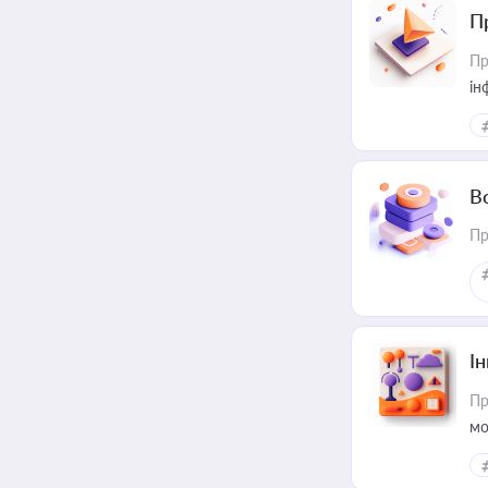
П
Пр
ін
В
Пр
Ін
Пр
мо