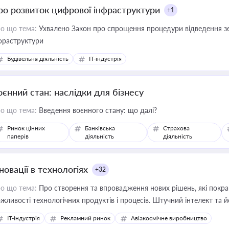
ро розвиток цифрової інфраструктури
+1
о що тема:
Ухвалено Закон про спрощення процедури відведення зе
фраструктури
Будівельна діяльність
IT-індустрія
оєнний стан: наслідки для бізнесу
о що тема:
Введення воєнного стану: що далі?
Ринок цінних
Банківська
Страхова
паперів
діяльність
діяльність
новації в технологіях
+32
о що тема:
Про створення та впровадження нових рішень, які покра
жливості технологічних продуктів і процесів. Штучний інтелект та 
IT-індустрія
Рекламний ринок
Авіакосмічне виробництво