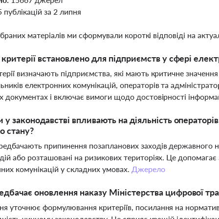
5 публікацій за 2 липня
ібраних матеріалів ми сформували короткі відповіді на актуал
і критерії встановлено для підприємств у сфері елек
терії визначають підприємства, які мають критичне значення
ьників електронних комунікацій, операторів та адміністрато
х документах і включає вимоги щодо достовірності інформац
и у законодавстві впливають на діяльність операторі
о стану?
редбачають припинення позапланових заходів державного на
дій або розташовані на ризикових територіях. Це допомагає 
них комунікацій у складних умовах.
Джерело
дбачає оновлення наказу Міністерства цифрової тран
я уточнює формулювання критеріїв, посилання на нормативн
ідність чинному законодавству. Це сприяє кращій ідентифікац