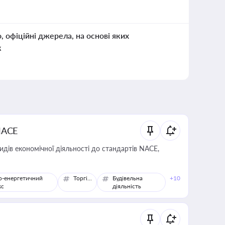
о, офіційні джерела, на основі яких
к
NACE
идів економічної діяльності до стандартів NACE,
о-енергетичний
Торгівля
Будівельна
+10
кс
діяльність