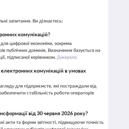
ьні запитання. Ви дізнаєтесь:
тронних комунікацій?
 для цифрової економіки, зокрема
рів публічних доменів. Визначення базується на
ії, підписаної керівником.
Джерело
в електронних комунікацій в умовах
гляду для підприємств, які постраждали від
забезпечити стабільність роботи операторів
сформації від 30 червня 2026 року?
і акти та форми звітності, підвищуючи точність
ії ключових суб'єктів цифрової економіки.