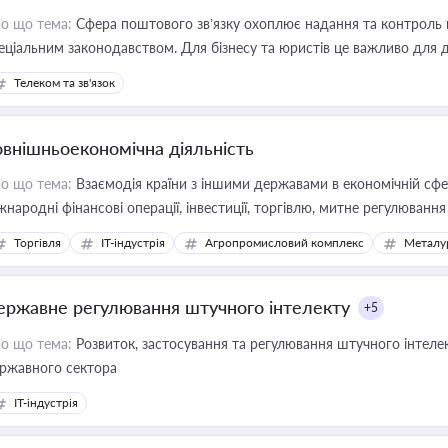
о що тема:
Сфера поштового зв’язку охоплює надання та контроль 
еціальним законодавством. Для бізнесу та юристів це важливо для д
єстрах і забезпечення прав споживачів.
Телеком та зв'язок
овнішньоекономічна діяльність
о що тема:
Взаємодія країни з іншими державами в економічній сфері
жнародні фінансові операції, інвестиції, торгівлю, митне регулювання
Торгівля
IT-індустрія
Агропромисловий комплекс
Металу
ержавне регулювання штучного інтелекту
+5
о що тема:
Розвиток, застосування та регулювання штучного інтелек
ржавного сектора
IT-індустрія