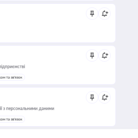
підприємстві
ом та зв'язок
 дії з персональними даними
ом та зв'язок