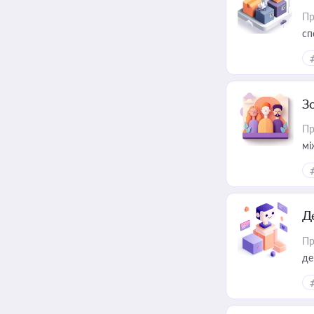
Пр
сп
ре
З
Пр
мі
Д
Пр
де