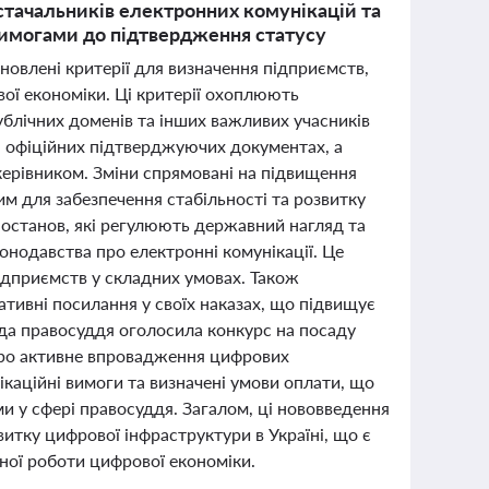
стачальників електронних комунікацій та
вимогами до підтвердження статусу
новлені критерії для визначення підприємств,
вої економіки. Ці критерії охоплюють
ублічних доменів та інших важливих учасників
а офіційних підтверджуючих документах, а
керівником. Зміни спрямовані на підвищення
им для забезпечення стабільності та розвитку
 постанов, які регулюють державний нагляд та
онодавства про електронні комунікації. Це
підприємств у складних умовах. Також
тивні посилання у своїх наказах, що підвищує
ада правосуддя оголосила конкурс на посаду
 про активне впровадження цифрових
ікаційні вимоги та визначені умови оплати, що
 у сфері правосуддя. Загалом, ці нововведення
тку цифрової інфраструктури в Україні, що є
ної роботи цифрової економіки.