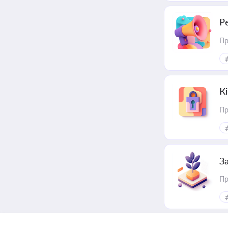
Р
Пр
К
Пр
З
Пр