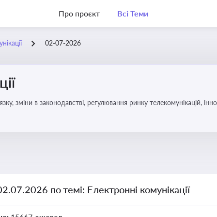
Про проєкт
Всі Теми
нікації
02-07-2026
ції
язку, зміни в законодавстві, регулювання ринку телекомунікацій, інно
02.07.2026 по темі: Електронні комунікації
но:
15667 джерел