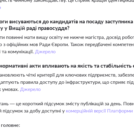
о
оги висуваються до кандидатів на посаду заступника
у у Вищій раді правосуддя?
и повинні мати вищу освіту не нижче магістра, досвід роб
ю з офіційних мов Ради Європи. Також передбачені компетент
 та комунікації.
Джерело
 нормативні акти впливають на якість та стабільність
ановлюють чіткі критерії для ключових підприємств, забезпеч
аптують правила доступу до інфраструктури, що сприяє підв
х умовах.
Джерело
тань — це короткий підсумок змісту публікацій за день. По
 підсумок за добу доступні у
комерційній версії Платформи
 головне: