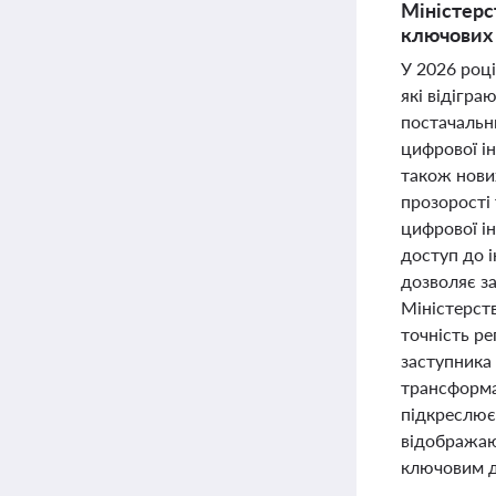
Міністерс
ключових 
У 2026 році
які відігра
постачальни
цифрової і
також нови
прозорості 
цифрової ін
доступ до і
дозволяє за
Міністерст
точність р
заступника
трансформац
підкреслює
відображаю
ключовим д