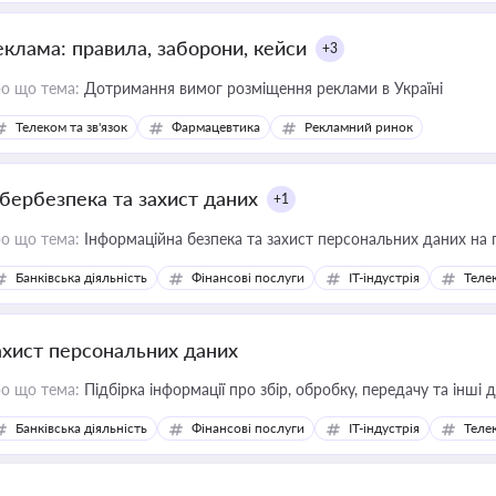
еклама: правила, заборони, кейси
+3
о що тема:
Дотримання вимог розміщення реклами в Україні
Телеком та зв'язок
Фармацевтика
Рекламний ринок
ібербезпека та захист даних
+1
о що тема:
Інформаційна безпека та захист персональних даних на 
Банківська діяльність
Фінансові послуги
IT-індустрія
Телек
ахист персональних даних
о що тема:
Підбірка інформації про збір, обробку, передачу та інші
Банківська діяльність
Фінансові послуги
IT-індустрія
Телек