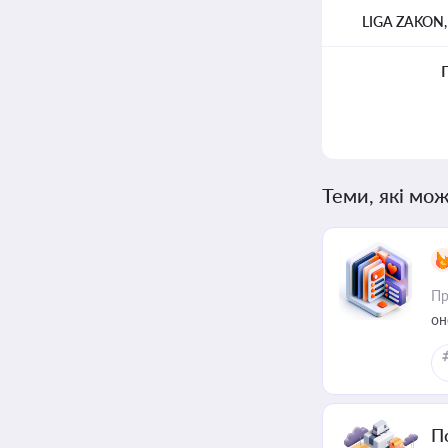
LIGA ZAKON
Теми, які мож
Пр
он
П