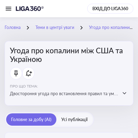
ВХІД ДО LIGA360
Головна
Теми в центрі уваги
Угода про копалини між США та Україною
Угода про копалини між США та
Україною
ПРО ЩО ТЕМА:
Двостороння угода про встановлення правил та умов
Інвестиційного фонду відбудови, яка може мати
значний вплив на бізнес-середовище та економічні
перспективи України
Головне за добу (AI)
Усі публікації