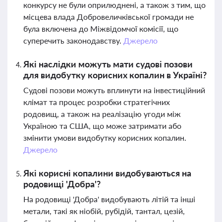
конкурсу не були оприлюднені, а також з тим, що
місцева влада Добровеличківської громади не
була включена до Міжвідомчої комісії, що
суперечить законодавству.
Джерело
Які наслідки можуть мати судові позови
для видобутку корисних копалин в Україні?
Судові позови можуть вплинути на інвестиційний
клімат та процес розробки стратегічних
родовищ, а також на реалізацію угоди між
Україною та США, що може затримати або
змінити умови видобутку корисних копалин.
Джерело
Які корисні копалини видобуваються на
родовищі 'Добра'?
На родовищі 'Добра' видобувають літій та інші
метали, такі як ніобій, рубідій, тантал, цезій,