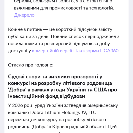
берилій, вольфрам і золото, які є стратегічно
важливими для промисловості та технологій.
Джерело
Кожне з питань — це короткий підсумок змісту
публікацій за день. Повний список першоджерел з
посиланнями та розширений підсумок за добу
доступні у
комерційній версії Платформи LIGA360.
Стисло про головне:
Судові спори та виклики прозорості у
конкурсі на розробку літієвого родовища
'Добра' в рамках угоди України та США про
Інвестиційний фонд відбудови
У 2026 році уряд України затвердив американську
компанію Dobra Lithium Holdings JV, LLC
переможцем конкурсу на розробку літієвого
родовища 'Добра' в Кіровоградській області. Цей