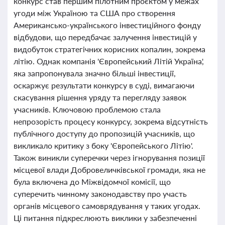
конкурс став першим пілотним проєктом у межах
угоди між Україною та США про створення
Американсько-українського інвестиційного фонду
відбудови, що передбачає залучення інвестицій у
видобуток стратегічних корисних копалин, зокрема
літію. Однак компанія 'Європейський Літій Україна',
яка запропонувала значно більші інвестиції,
оскаржує результати конкурсу в суді, вимагаючи
скасування рішення уряду та перегляду заявок
учасників. Ключовою проблемою стала
непрозорість процесу конкурсу, зокрема відсутність
публічного доступу до пропозицій учасників, що
викликало критику з боку 'Європейського Літію'.
Також виникли суперечки через ігнорування позиції
місцевої влади Добровеличківської громади, яка не
була включена до Міжвідомчої комісії, що
суперечить чинному законодавству про участь
органів місцевого самоврядування у таких угодах.
Ці питання підкреслюють виклики у забезпеченні