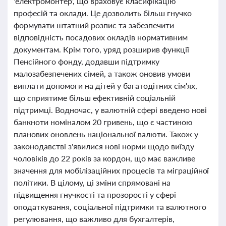
'електромонтер', що враховує класифікацію
професій та оклади. Це дозволить більш гнучко
формувати штатний розпис та забезпечити
відповідність посадових окладів нормативним
документам. Крім того, уряд розширив функції
Пенсійного фонду, додавши підтримку
малозабезпечених сімей, а також оновив умови
виплати допомоги на дітей у багатодітних сім'ях,
що сприятиме більш ефективній соціальній
підтримці. Водночас, у валютній сфері введено нові
банкноти номіналом 20 гривень, що є частиною
планових оновлень національної валюти. Також у
законодавстві з'явилися нові норми щодо виїзду
чоловіків до 22 років за кордон, що має важливе
значення для мобілізаційних процесів та міграційної
політики. В цілому, ці зміни спрямовані на
підвищення гнучкості та прозорості у сфері
оподаткування, соціальної підтримки та валютного
регулювання, що важливо для бухгалтерів,