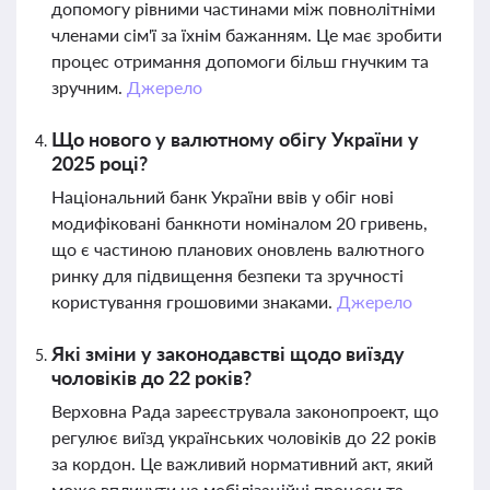
допомогу рівними частинами між повнолітніми
членами сім'ї за їхнім бажанням. Це має зробити
процес отримання допомоги більш гнучким та
зручним.
Джерело
Що нового у валютному обігу України у
2025 році?
Національний банк України ввів у обіг нові
модифіковані банкноти номіналом 20 гривень,
що є частиною планових оновлень валютного
ринку для підвищення безпеки та зручності
користування грошовими знаками.
Джерело
Які зміни у законодавстві щодо виїзду
чоловіків до 22 років?
Верховна Рада зареєструвала законопроект, що
регулює виїзд українських чоловіків до 22 років
за кордон. Це важливий нормативний акт, який
може вплинути на мобілізаційні процеси та