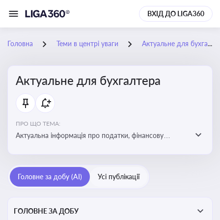
ВХІД ДО LIGA360
Головна
Теми в центрі уваги
Актуальне для бухгалтера
Актуальне для бухгалтера
ПРО ЩО ТЕМА:
Актуальна інформація про податки, фінансову
звітність, зміни в законодавстві, бухгалтерський облік
і державні вимоги, які впливають на роботу
підприємств
Головне за добу (AI)
Усі публікації
ГОЛОВНЕ ЗА ДОБУ