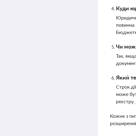
Куди юр
Юридична
повинна 
Бюджетн
Чи можн
Так, якщ
документ
Який те
Строк ді
може бут
реєстру.
Кожне з пи
розширений