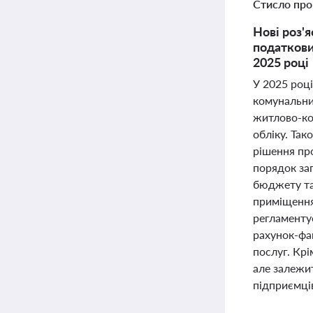
Стисло про
Нові роз'
податкови
2025 році
У 2025 роц
комунальних
житлово-ко
обліку. Та
рішення пр
порядок за
бюджету та
приміщення
регламенту
рахунок-фа
послуг. Крі
але залежит
підприємців