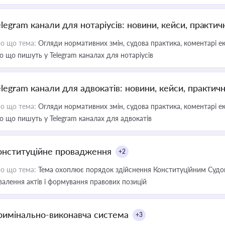
elegram канали для нотаріусів: новини, кейси, практич
о що тема:
Огляди нормативних змін, судова практика, коментарі екс
о що пишуть у Telegram каналах для нотаріусів
elegram канали для адвокатів: новини, кейси, практич
о що тема:
Огляди нормативних змін, судова практика, коментарі екс
о що пишуть у Telegram каналах для адвокатів
онституційне провадження
+2
о що тема:
Тема охоплює порядок здійснення Конституційним Судом
валення актів і формування правових позицій
римінально-виконавча система
+3