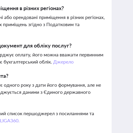
щення в різних регіонах?
і або орендовані приміщення в різних регіонах,
 приміщень згідно з Податковим та
окумент для обліку послуг?
тверджує оплату, його можна вважати первинним
 бухгалтерський облік.
Джерело
нта?
є одного року з дати його формування, але не
ерджується даними з Єдиного державного
вний список першоджерел з посиланнями та
 LIGA360.