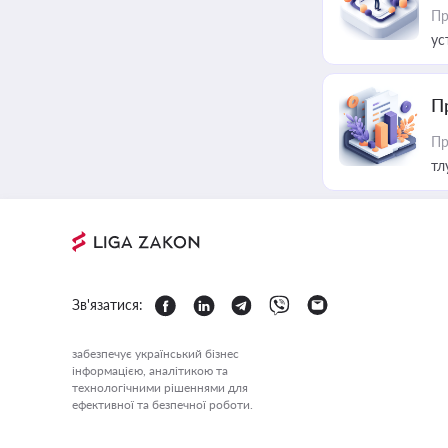
Пр
ус
П
Пр
тл
Зв'язатися:
забезпечує український бізнес
інформацією, аналітикою та
технологічними рішеннями для
ефективної та безпечної роботи.