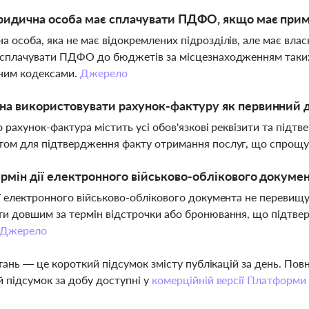
идична особа має сплачувати ПДФО, якщо має примі
 особа, яка не має відокремлених підрозділів, але має власн
сплачувати ПДФО до бюджетів за місцезнаходженням таких
им кодексами.
Джерело
а використовувати рахунок-фактуру як первинний д
о рахунок-фактура містить усі обов'язкові реквізити та під
ом для підтвердження факту отримання послуг, що спрощує
рмін дії електронного військово-облікового докуме
ї електронного військово-облікового документа не перевищу
и довшим за термін відстрочки або бронювання, що підтв
Джерело
тань — це короткий підсумок змісту публікацій за день. По
 підсумок за добу доступні у
комерційній версії Платформи