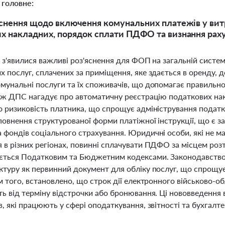
 головне:
яснення щодо включення комунальних платежів у вит
х накладних, порядок сплати ПДФО та визнання ра
і з'явилися важливі роз'яснення для ФОП на загальній сист
 послуг, сплачених за приміщення, яке здається в оренду, 
мунальні послуги та їх споживачів, що допомагає правильно
кож ДПС нагадує про автоматичну реєстрацію податкових нак
о ризиковість платника, що спрощує адміністрування податк
повнення структурованої форми платіжної інструкції, що є 
 фондів соціального страхування. Юридичні особи, які не м
 в різних регіонах, повинні сплачувати ПДФО за місцем ро
ється Податковим та Бюджетним кодексами. Законодавство
ктуру як первинний документ для обліку послуг, що спрощу
м того, встановлено, що строк дії електронного військово-
ь від терміну відстрочки або бронювання. Ці нововведення в
, які працюють у сфері оподаткування, звітності та бухгалте