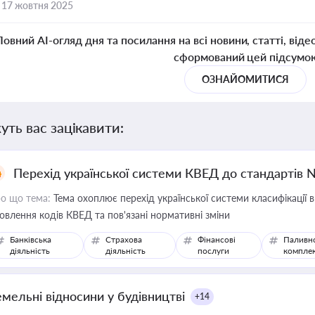
,
17 жовтня 2025
Повний AI-огляд дня та посилання на всі новини, статті, віде
сформований цей підсумо
ОЗНАЙОМИТИСЯ
уть вас зацікавити:
Перехід української системи КВЕД до стандартів 
о що тема:
Тема охоплює перехід української системи класифікації в
овлення кодів КВЕД та пов'язані нормативні зміни
Банківська
Страхова
Фінансові
Паливн
діяльність
діяльність
послуги
компле
емельні відносини у будівництві
+14