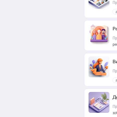
Пр
Р
Пр
ре
В
Пр
Д
Пр
зо