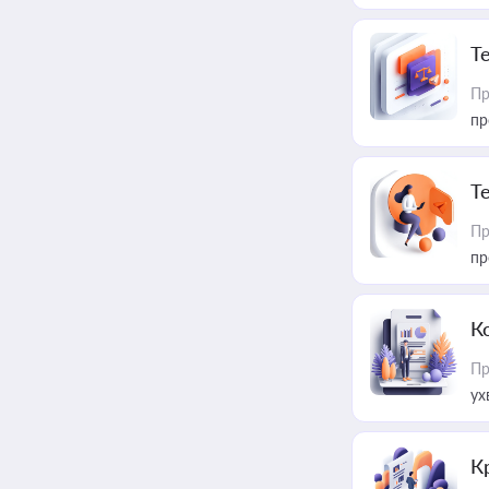
T
Пр
пр
T
Пр
пр
К
Пр
ух
К