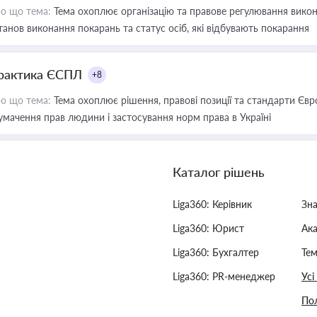
о що тема:
Тема охоплює організацію та правове регулювання викона
танов виконання покарань та статус осіб, які відбувають покарання
рактика ЄСПЛ
+8
о що тема:
Тема охоплює рішення, правові позиції та стандарти Євр
умачення прав людини і застосування норм права в Україні
Каталог рішень
Liga360: Керівник
Зн
Liga360: Юрист
Ак
Liga360: Бухгалтер
Тем
Liga360: PR-менеджер
Усі
Пол