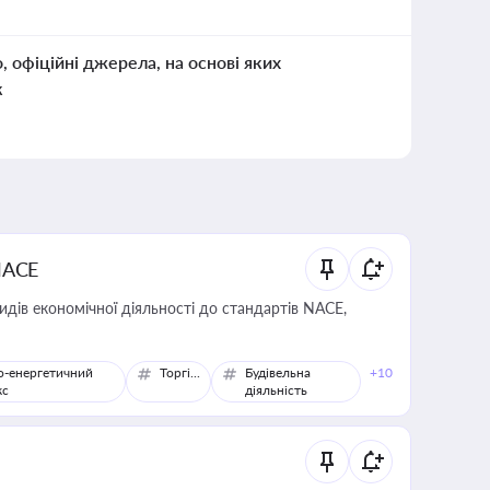
о, офіційні джерела, на основі яких
к
NACE
идів економічної діяльності до стандартів NACE,
о-енергетичний
Торгівля
Будівельна
+10
кс
діяльність