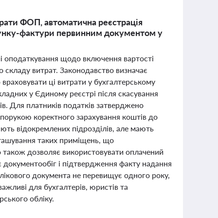
рати ФОП, автоматична реєстрація
хунку-фактури первинним документом у
емі оподаткування щодо включення вартості
до складу витрат. Законодавство визначає
 враховувати ці витрати у бухгалтерському
ладних у Єдиному реєстрі після скасування
ів. Для платників податків затверджено
запорукою коректного зарахування коштів до
ають відокремлених підрозділів, але мають
зташування таких приміщень, що
 також дозволяє використовувати оплачений
є документообіг і підтвердження факту надання
облікового документа не перевищує одного року,
ажливі для бухгалтерів, юристів та
рського обліку.