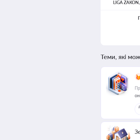
LIGA ZAKON
Теми, які мож
Пр
он
З