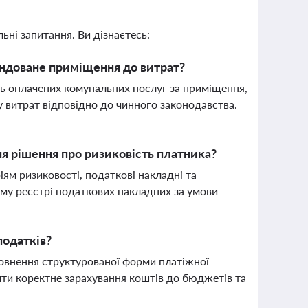
ьні запитання. Ви дізнаєтесь:
ндоване приміщення до витрат?
ть оплачених комунальних послуг за приміщення,
у витрат відповідно до чинного законодавства.
я рішення про ризиковість платника?
іям ризиковості, податкові накладні та
ому реєстрі податкових накладних за умови
податків?
овнення структурованої форми платіжної
ити коректне зарахування коштів до бюджетів та