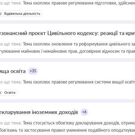
о що тема:
Тема охоплює правове регулювання підготовки, здійсненн
Будівельна діяльність
езонансний проєкт Цивільного кодексу: реакції та кр
о що тема:
Тема охоплює оновлення та реформування цивільного за
гулювання майнових і немайнових прав, договірних відносин та прав
ища освіта
+35
о що тема:
Тема охоплює правове регулювання системи вищої освіти, о
Освіта
екларування іноземних доходів
+6
о що тема:
Тема стосується обов’язку декларування доходів, отрим
бов’язань та застосування правил уникнення подвійного оподаткува