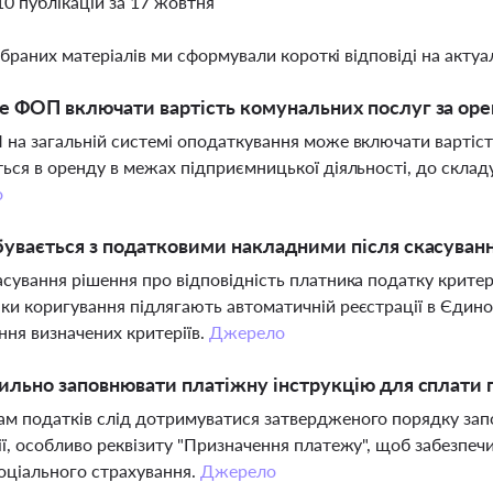
10 публікацій за 17 жовтня
ібраних матеріалів ми сформували короткі відповіді на актуал
 ФОП включати вартість комунальних послуг за оре
 на загальній системі оподаткування може включати вартіс
ться в оренду в межах підприємницької діяльності, до склад
о
увається з податковими накладними після скасуванн
асування рішення про відповідність платника податку критер
ки коригування підлягають автоматичній реєстрації в Єдин
ня визначених критеріїв.
Джерело
ильно заповнювати платіжну інструкцію для сплати 
м податків слід дотримуватися затвердженого порядку зап
ії, особливо реквізиту "Призначення платежу", щоб забезпеч
оціального страхування.
Джерело