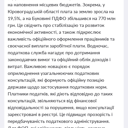
на наповнення місцевих бюджетів. Зокрема, у
Кіровоградській області плата за землю зросла на
19,5%, а на Буковині ПДФО збільшився на 770 млн
грн. Це свідчить про стабілізацію та розвиток
економічної активності, а також підкреслює
важливість офіційного оформлення працівників та
своєчасної виплати заробітної плати. Водночас,
податкова служба нагадує про дотримання
законодавчих вимог та офіційний облік доходів і
витрат. Важливою новацією є порядок
оприлюднення узагальнюючих податкових
консультацій, які формують офіційну позицію
держави щодо застосування податкових норм.
Платники податків, які діють відповідно до таких
консультацій, звільняються від фінансової
відповідальності за порушення, якщо консультації
зареєстровані в реєстрі. Це підвищує прозорість і
передбачуваність податкового адміністрування.
Для ФОП, які здійснюють діяльність, зокрема