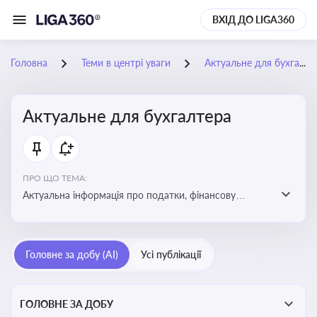
ВХІД ДО LIGA360
Головна
Теми в центрі уваги
Актуальне для бухгалтера
Актуальне для бухгалтера
ПРО ЩО ТЕМА:
Актуальна інформація про податки, фінансову
звітність, зміни в законодавстві, бухгалтерський облік
і державні вимоги, які впливають на роботу
підприємств
Головне за добу (AI)
Усі публікації
ГОЛОВНЕ ЗА ДОБУ