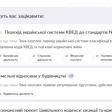
уть вас зацікавити:
Перехід української системи КВЕД до стандартів 
о що тема:
Тема охоплює перехід української системи класифікації в
овлення кодів КВЕД та пов'язані нормативні зміни
Банківська
Страхова
Фінансові
Паливн
діяльність
діяльність
послуги
компле
емельні відносини у будівництві
+3
о що тема:
Тема охоплює правове регулювання підготовки, здійсненн
Будівельна діяльність
езонансний проєкт Цивільного кодексу: реакції та кр