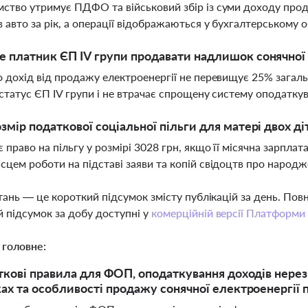
ство утримує ПДФО та військовий збір із суми доходу прода
 авто за рік, а операції відображаються у бухгалтерському
 платник ЄП IV групи продавати надлишок сонячної 
о дохід від продажу електроенергії не перевищує 25% загальн
 статус ЄП IV групи і не втрачає спрощену систему оподатку
змір податкової соціальної пільги для матері двох ді
 право на пільгу у розмірі 3028 грн, якщо її місячна зарплат
сцем роботи на підставі заяви та копій свідоцтв про народж
тань — це короткий підсумок змісту публікацій за день. По
 підсумок за добу доступні у
комерційній версії Платформи
 головне:
ткові правила для ФОП, оподаткування доходів нерез
ах та особливості продажу сонячної електроенергії 