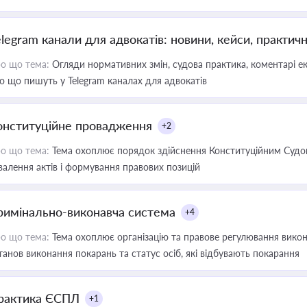
elegram канали для адвокатів: новини, кейси, практич
о що тема:
Огляди нормативних змін, судова практика, коментарі екс
о що пишуть у Telegram каналах для адвокатів
онституційне провадження
+2
о що тема:
Тема охоплює порядок здійснення Конституційним Судом
валення актів і формування правових позицій
римінально-виконавча система
+4
о що тема:
Тема охоплює організацію та правове регулювання викона
танов виконання покарань та статус осіб, які відбувають покарання
рактика ЄСПЛ
+1