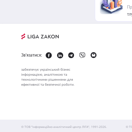
Пр
тл
Зв'язатися:
забезпечує український бізнес
інформацією, аналітикою та
технологічними рішеннями для
ефективної та безпечної роботи.
© ТОВ "інформаційно-аналітичний центр ЛІГА", 1991-2026.
© Т