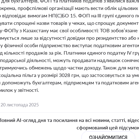
 для бухгалтерів, ФОП та платників податків з'явилися важл
Зокрема, профспілкові організації мають вести облік цільови
 відповідає вимогам НП(С)БО 15. ФОП на III групі єдиного 
вати спрощені назви товарів у чеках, що спрощує документо
-ФОПу з Казахстану має свої особливості: ТОВ зобов’язане 
ється лише за відсутності довідки про резидентство або ная
у фізичної особи підприємство виступає податковим агентом
д кількості продажів за рік. Платники єдиного податку IV г
сподарської діяльності, можуть продавати надлишок сонячно
тримуючись обмежень щодо частки доходу. Також для матері
оціальна пільга у розмірі 3028 грн, що застосовується за у
я допоможуть бухгалтерам, підприємцям та податковим аген
илок у звітності.
,
20 листопада 2025
Повний AI-огляд дня та посилання на всі новини, статті, віде
сформований цей підсумо
ОЗНАЙОМИТИСЯ