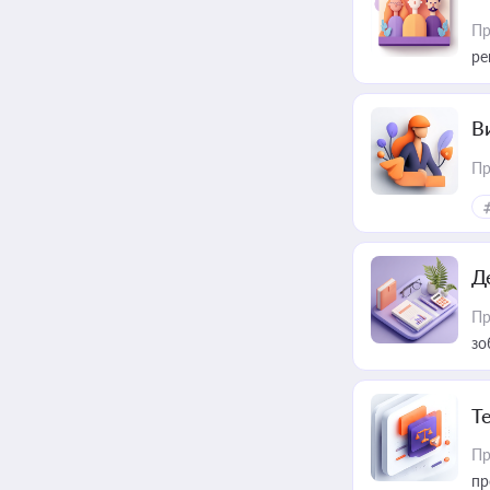
Пр
ре
В
Пр
Д
Пр
зо
T
Пр
пр