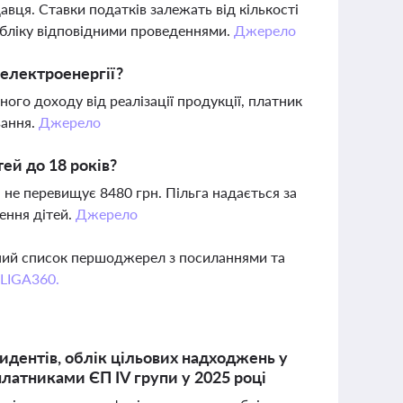
вця. Ставки податків залежать від кількості
 обліку відповідними проведеннями.
Джерело
електроенергії?
ого доходу від реалізації продукції, платник
вання.
Джерело
тей до 18 років?
а не перевищує 8480 грн. Пільга надається за
ення дітей.
Джерело
вний список першоджерел з посиланнями та
 LIGA360.
идентів, облік цільових надходжень у
платниками ЄП IV групи у 2025 році