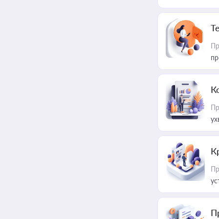
T
Пр
пр
К
Пр
ух
К
Пр
ус
П