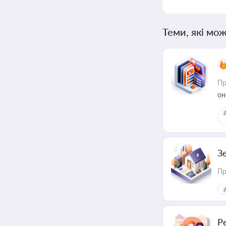
Теми, які мож
Пр
он
З
Пр
Р