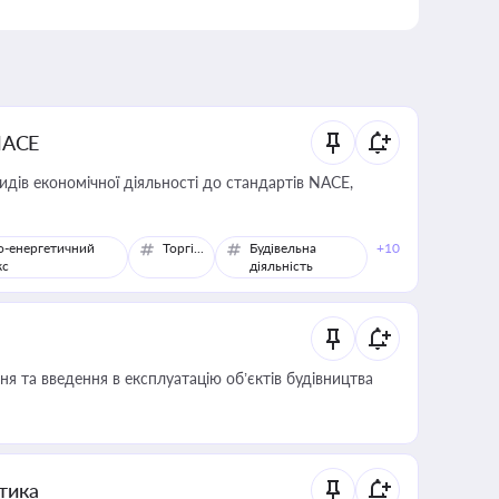
NACE
идів економічної діяльності до стандартів NACE,
о-енергетичний
Торгівля
Будівельна
+10
кс
діяльність
я та введення в експлуатацію об’єктів будівництва
итика