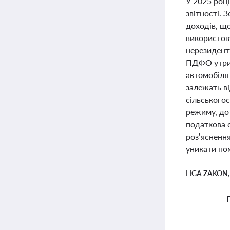
У 2025 році
звітності. 
доходів, що
використову
нерезиденту
ПДФО утриму
автомобіля 
залежать ві
сільського
режиму, до
податкова с
роз’ясненн
уникати пом
LIGA ZAKON