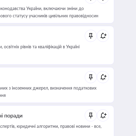
конодавства України, включаючи зміни до
ового статусу учасників цивільних правовідносин
світніх рівнів та кваліфікацій в Україні
аних з іноземних джерел, визначення податкових
ння
ні поради
пертів, юридичні алгоритми, правові новини - все,