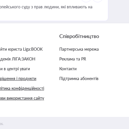
опейського суду з прав людини, які впливають на
Співробітництво
айти юриста Liga:BOOK
Партнерська мережа
адемія ЛІГА:ЗАКОН
Реклама та PR
и в центрі уваги
Контакти
 рішення і продукти
Підтримка абонентів
ітика конфіденційності
ви використання сайту
26.