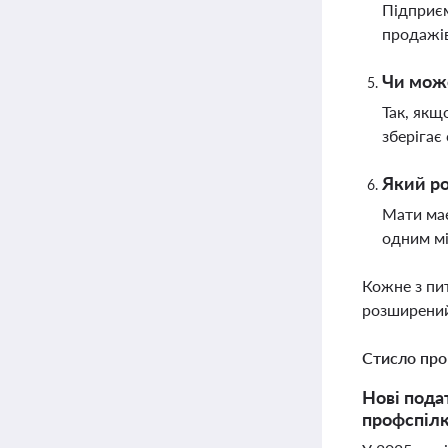
Підприєм
продажів
Чи може
Так, якщ
зберігає
Який ро
Мати має
одним мі
Кожне з пи
розширений
Стисло про
Нові пода
профспілк