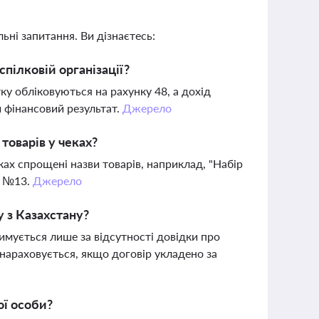
ьні запитання. Ви дізнаєтесь:
пілковій організації?
ку обліковуються на рахунку 48, а дохід
 фінансовий результат.
Джерело
оварів у чеках?
еках спрощені назви товарів, наприклад, "Набір
я №13.
Джерело
 з Казахстану?
мується лише за відсутності довідки про
 нараховується, якщо договір укладено за
ої особи?