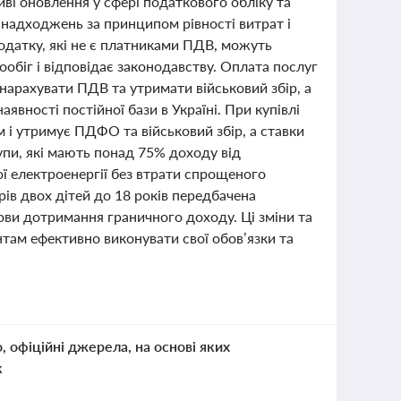
иві оновлення у сфері податкового обліку та
х надходжень за принципом рівності витрат і
податку, які не є платниками ПДВ, можуть
обіг і відповідає законодавству. Оплата послуг
нарахувати ПДВ та утримати військовий збір, а
вності постійної бази в Україні. При купівлі
 і утримує ПДФО та військовий збір, а ставки
рупи, які мають понад 75% доходу від
ї електроенергії без втрати спрощеного
в двох дітей до 18 років передбачена
мови дотримання граничного доходу. Ці зміни та
там ефективно виконувати свої обов’язки та
о, офіційні джерела, на основі яких
к