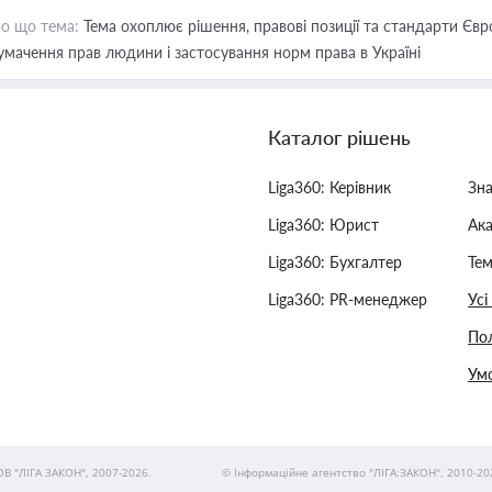
о що тема:
Тема охоплює рішення, правові позиції та стандарти Євр
умачення прав людини і застосування норм права в Україні
Каталог рішень
Liga360: Керівник
Зн
Liga360: Юрист
Ак
Liga360: Бухгалтер
Тем
Liga360: PR-менеджер
Усі
Пол
Умо
ОВ "ЛІГА ЗАКОН", 2007-2026.
© Інформаційне агентство "ЛІГА:ЗАКОН", 2010-20