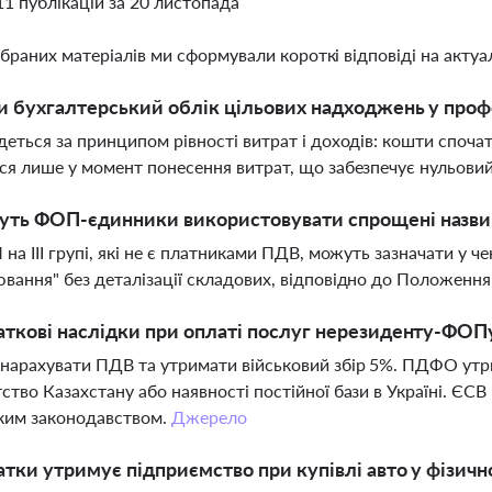
11 публікацій за 20 листопада
ібраних матеріалів ми сформували короткі відповіді на актуал
и бухгалтерський облік цільових надходжень у профс
деться за принципом рівності витрат і доходів: кошти спочат
ся лише у момент понесення витрат, що забезпечує нульовий
ть ФОП-єдинники використовувати спрощені назви т
 на III групі, які не є платниками ПДВ, можуть зазначати у ч
вання" без деталізації складових, відповідно до Положенн
аткові наслідки при оплаті послуг нерезиденту-ФОПу
нарахувати ПДВ та утримати військовий збір 5%. ПДФО утри
ство Казахстану або наявності постійної бази в Україні. ЄСВ
ким законодавством.
Джерело
атки утримує підприємство при купівлі авто у фізичн