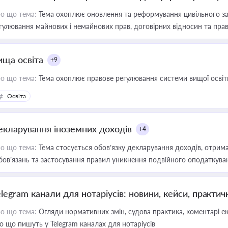
о що тема:
Тема охоплює оновлення та реформування цивільного за
гулювання майнових і немайнових прав, договірних відносин та прав
ища освіта
+9
о що тема:
Тема охоплює правове регулювання системи вищої освіти, о
Освіта
екларування іноземних доходів
+4
о що тема:
Тема стосується обов’язку декларування доходів, отрим
бов’язань та застосування правил уникнення подвійного оподаткува
elegram канали для нотаріусів: новини, кейси, практич
о що тема:
Огляди нормативних змін, судова практика, коментарі екс
о що пишуть у Telegram каналах для нотаріусів