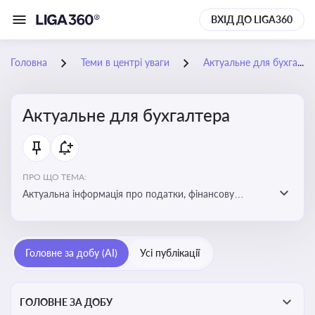
ВХІД ДО LIGA360
Головна
Теми в центрі уваги
Актуальне для бухгалтера
Актуальне для бухгалтера
ПРО ЩО ТЕМА:
Актуальна інформація про податки, фінансову
звітність, зміни в законодавстві, бухгалтерський облік
і державні вимоги, які впливають на роботу
підприємств
Головне за добу (AI)
Усі публікації
ГОЛОВНЕ ЗА ДОБУ