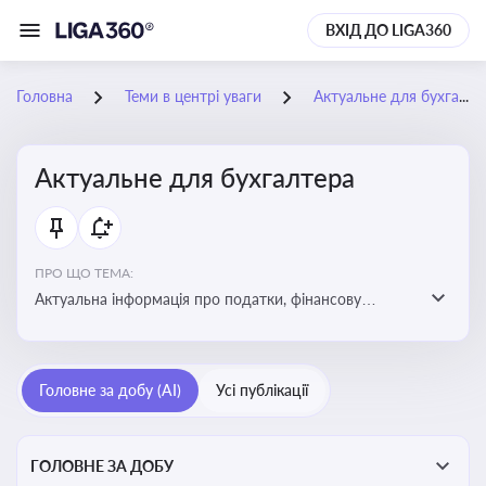
ВХІД ДО LIGA360
Головна
Теми в центрі уваги
Актуальне для бухгалтера
Актуальне для бухгалтера
ПРО ЩО ТЕМА:
Актуальна інформація про податки, фінансову
звітність, зміни в законодавстві, бухгалтерський облік
і державні вимоги, які впливають на роботу
підприємств
Головне за добу (AI)
Усі публікації
ГОЛОВНЕ ЗА ДОБУ