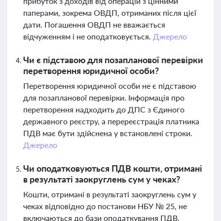
прибуток з доходів від операцій з цінними
паперами, зокрема ОВДП, отриманих після цієї
дати. Погашення ОВДП не вважається
відчуженням і не оподатковується.
Джерело
Чи є підставою для позапланової перевірки
перетворення юридичної особи?
Перетворення юридичної особи не є підставою
для позапланової перевірки. Інформація про
перетворення надходить до ДПС з Єдиного
державного реєстру, а перереєстрація платника
ПДВ має бути здійснена у встановлені строки.
Джерело
Чи оподатковуються ПДВ кошти, отримані
в результаті заокруглень сум у чеках?
Кошти, отримані в результаті заокруглень сум у
чеках відповідно до постанови НБУ № 25, не
включаються до бази оподаткування ПДВ,