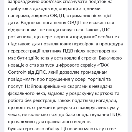
запроваджено обов’язок сплачувати податок на
прибуток з доходів від операцій з цінними
паперами, зокрема ОВДП, отриманих після цієї
дати. Водночас погашення ОВДП не вважається
відчуженням і не оподатковується. Також ДПС
роз’яснила, що перетворення юридичної особи не є
підставою для позапланових перевірок, а процедура
перереєстрації платника ПДВ після перетворення
має бути здійснена у встановлені строки. Важливою
новацією став запуск цифрового сервісу «TAX
Control» від ДПС, який дозволяє громадянам
повідомляти про порушення у сфері торгівлі та
послуг. Найпоширенішими скаргами є невидача
фіскального чека, відмова у розрахунку карткою та
робота без реєстрації. Також податківці нагадали,
що кошти, отримані в результаті заокруглень сум у
чеках, не включаються до бази оподаткування ПДВ,
що важливо для правильного ведення
бухгалтерського обліку. Ці новини мають суттєве