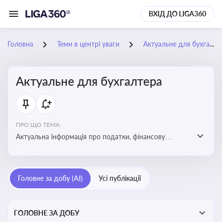
ВХІД ДО LIGA360
Головна
Теми в центрі уваги
Актуальне для бухгалтера
Актуальне для бухгалтера
ПРО ЩО ТЕМА:
Актуальна інформація про податки, фінансову
звітність, зміни в законодавстві, бухгалтерський облік
і державні вимоги, які впливають на роботу
підприємств
Головне за добу (AI)
Усі публікації
ГОЛОВНЕ ЗА ДОБУ