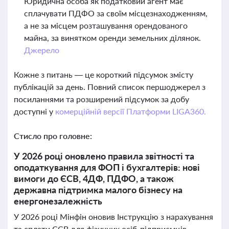
Юридична особа як податковий агент має
сплачувати ПДФО за своїм місцезнаходженням,
а не за місцем розташування орендованого
майна, за винятком оренди земельних ділянок.
Джерело
Кожне з питань — це короткий підсумок змісту
публікацій за день. Повний список першоджерел з
посиланнями та розширений підсумок за добу
доступні у
комерційній версії Платформи LIGA360.
Стисло про головне:
У 2026 році оновлено правила звітності та
оподаткування для ФОП і бухгалтерів: нові
вимоги до ЄСВ, 4ДФ, ПДФО, а також
державна підтримка малого бізнесу на
енергонезалежність
У 2026 році Мінфін оновив Інструкцію з нарахування
та сплати ЄСВ для фізичних осіб-підприємців