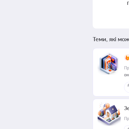
Теми, які мож
Пр
он
З
Пр