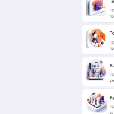
T
Пр
пр
T
Пр
пр
К
Пр
ух
К
Пр
ус