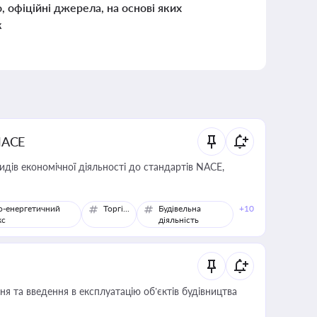
о, офіційні джерела, на основі яких
к
NACE
идів економічної діяльності до стандартів NACE,
о-енергетичний
Торгівля
Будівельна
+10
кс
діяльність
я та введення в експлуатацію об’єктів будівництва