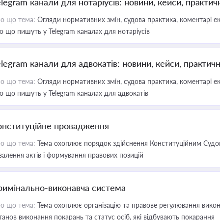
elegram канали для нотаріусів: новини, кейси, практич
о що тема:
Огляди нормативних змін, судова практика, коментарі екс
о що пишуть у Telegram каналах для нотаріусів
elegram канали для адвокатів: новини, кейси, практич
о що тема:
Огляди нормативних змін, судова практика, коментарі екс
о що пишуть у Telegram каналах для адвокатів
онституційне провадження
о що тема:
Тема охоплює порядок здійснення Конституційним Судом
валення актів і формування правових позицій
римінально-виконавча система
о що тема:
Тема охоплює організацію та правове регулювання викона
танов виконання покарань та статус осіб, які відбувають покарання