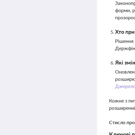
Законопр
форми, р
прозорос
Хто при
Рішення 
Держфінм
Які змі
Оновлені
розширюю
Джерел
Кожне з пи
розширений
Стисло про
Ключові п