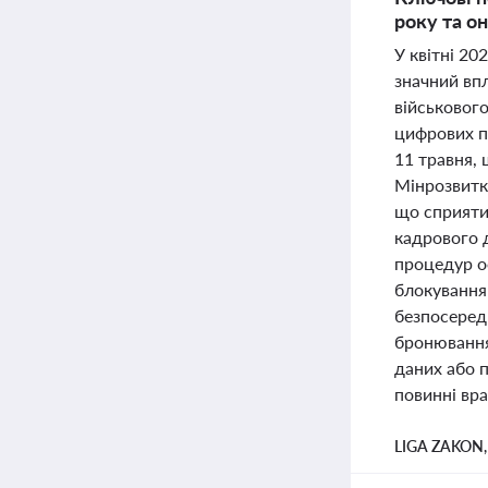
року та о
У квітні 20
значний вп
військовог
цифрових п
11 травня,
Мінрозвитку
що сприяти
кадрового д
процедур о
блокування 
безпосеред
бронювання
даних або п
повинні вра
LIGA ZAKON