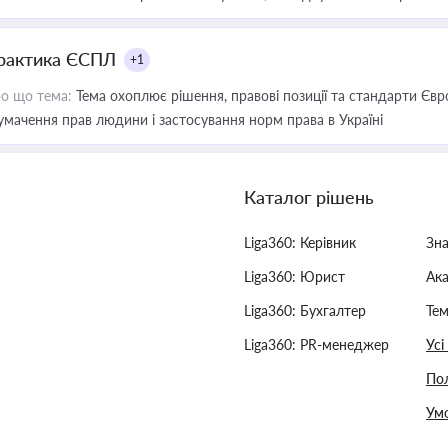
рактика ЄСПЛ
+1
о що тема:
Тема охоплює рішення, правові позиції та стандарти Євр
умачення прав людини і застосування норм права в Україні
Каталог рішень
Liga360: Керівник
Зн
Liga360: Юрист
Ак
Liga360: Бухгалтер
Тем
Liga360: PR-менеджер
Усі
Пол
Умо