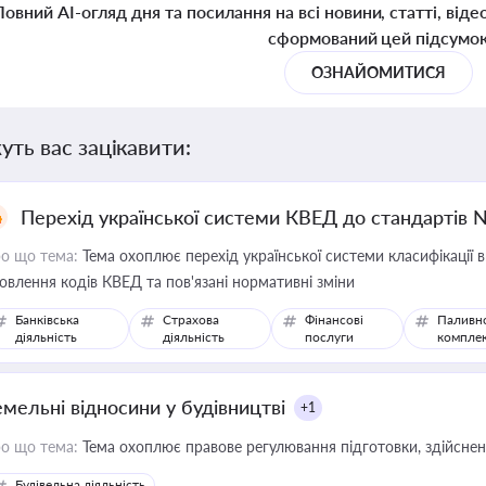
Повний AI-огляд дня та посилання на всі новини, статті, віде
сформований цей підсумо
ОЗНАЙОМИТИСЯ
уть вас зацікавити:
Перехід української системи КВЕД до стандартів 
о що тема:
Тема охоплює перехід української системи класифікації в
овлення кодів КВЕД та пов'язані нормативні зміни
Банківська
Страхова
Фінансові
Паливн
діяльність
діяльність
послуги
компле
емельні відносини у будівництві
+1
о що тема:
Тема охоплює правове регулювання підготовки, здійсненн
Будівельна діяльність