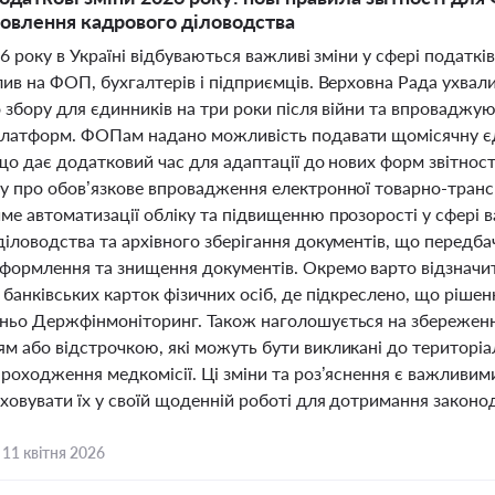
новлення кадрового діловодства
26 року в Україні відбуваються важливі зміни у сфері податків
лив на ФОП, бухгалтерів і підприємців. Верховна Рада ухва
о збору для єдинників на три роки після війни та впровадж
латформ. ФОПам надано можливість подавати щомісячну єди
 що дає додатковий час для адаптації до нових форм звітнос
 про обов’язкове впровадження електронної товарно-транспо
ме автоматизації обліку та підвищенню прозорості у сфері 
іловодства та архівного зберігання документів, що передба
формлення та знищення документів. Окремо варто відзнач
банківських карток фізичних осіб, де підкреслено, що рішен
ньо Держфінмоніторинг. Також наголошується на збереженні 
м або відстрочкою, які можуть бути викликані до територі
роходження медкомісії. Ці зміни та роз’яснення є важливими 
ховувати їх у своїй щоденній роботі для дотримання законо
,
11 квітня 2026