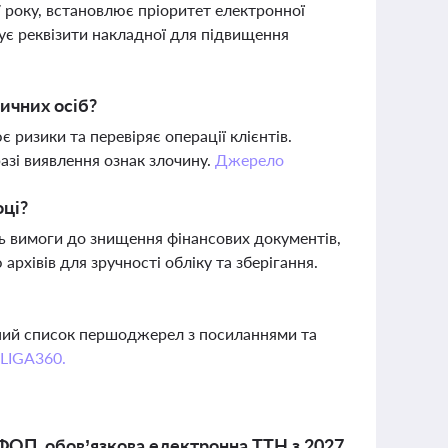
7 року, встановлює пріоритет електронної
є реквізити накладної для підвищення
ичних осіб?
 ризики та перевіряє операції клієнтів.
азі виявлення ознак злочину.
Джерело
оці?
 вимоги до знищення фінансових документів,
рхівів для зручності обліку та зберігання.
вний список першоджерел з посиланнями та
 LIGA360.
я ФОП, обов’язкова електронна ТТН з 2027