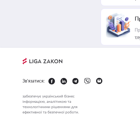
П
Пр
тл
Зв'язатися:
забезпечує український бізнес
інформацією, аналітикою та
технологічними рішеннями для
ефективної та безпечної роботи.