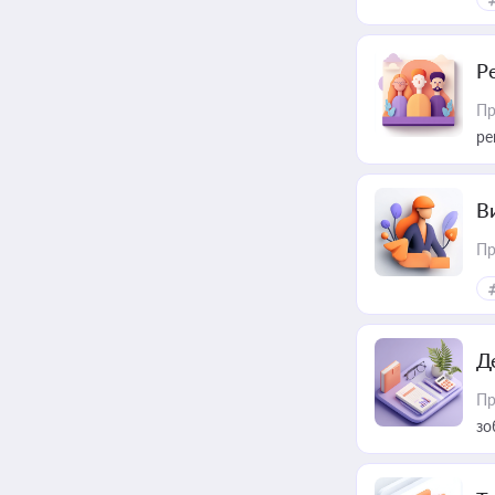
Р
Пр
ре
В
Пр
Д
Пр
зо