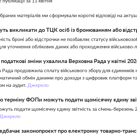
2 публікації за 11 квітня
ібраних матеріалів ми сформували короткі відповіді на актуал
ть викликати до ТЦК осіб із бронюванням або відстр
вність броні або відстрочки не позбавляє статусу військовоз
ля уточнення облікових даних або проходження військово-лі
і податкові зміни ухвалила Верховна Рада у квітні 20
 Рада продовжила сплату військового збору для єдинників н
матичний обмін даними про доходи з цифрових платформ та
ом на аудит.
Джерело
о терміну ФОПи можуть подати щомісячну єдину звіт
уть подати щомісячну єдину звітність за січень-березень 
Джерело
дбачає законопроєкт про електронну товарно-транс