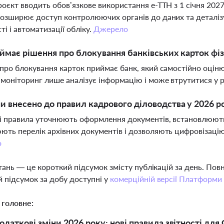
оєкт вводить обов’язкове використання е-ТТН з 1 січня 202
озширює доступ контролюючих органів до даних та деталізу
ті і автоматизації обліку.
Джерело
ймає рішення про блокування банківських карток фіз
про блокування карток приймає банк, який самостійно оцінює
оніторинг лише аналізує інформацію і може втрутитися у р
ни внесено до правил кадрового діловодства у 2026 р
 правила уточнюють оформлення документів, встановлюють
ть перелік архівних документів і дозволяють цифровізацію а
о
тань — це короткий підсумок змісту публікацій за день. По
 підсумок за добу доступні у
комерційній версії Платформи
 головне:
одаткові зміни 2026 року: нові правила звітності дл