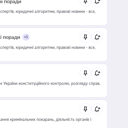
ні поради
пертів, юридичні алгоритми, правові новини - все,
ні поради
+5
пертів, юридичні алгоритми, правові новини - все,
 України конституційного контролю, розгляду справ,
ння кримінальних покарань, діяльність органів і