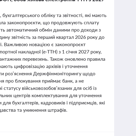
, бухгалтерського обліку та звітності, які мають
лила законопроєкти, що продовжують сплату
ують автоматичний обмін даними про доходи з
ну звітність за перший квартал 2026 року до
ті. Важливою новацією є законопроєкт
ртної накладної (е-ТТН) з 1 січня 2027 року,
вантажних перевезень. Також оновлено правила
чають цифровізацію архівів і уточнення
ити роз’яснення Держфінмоніторингу щодо
ня про блокування приймає банк, а не
статусу військовозобов’язаних для осіб із
альних центрів комплектування для уточнення
для бухгалтерів, кадровиків і підприємців, які
давства та уникнення штрафів.