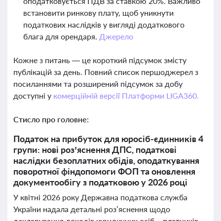
оподатковується ПДВ за ставкою 20%. Важливо
встановити ринкову плату, щоб уникнути
податкових наслідків у вигляді додаткового
блага для орендаря.
Джерело
Кожне з питань — це короткий підсумок змісту
публікацій за день. Повний список першоджерел з
посиланнями та розширений підсумок за добу
доступні у
комерційній версії Платформи LIGA360.
Стисло про головне:
Податок на прибуток для юросіб-єдинників 4
групи: нові роз’яснення ДПС, податкові
наслідки безоплатних обідів, оподаткування
поворотної фіндопомоги ФОП та оновлення
документообігу з податковою у 2026 році
У квітні 2026 року Державна податкова служба
України надала детальні роз’яснення щодо
декларування доходів юридичних осіб – платників