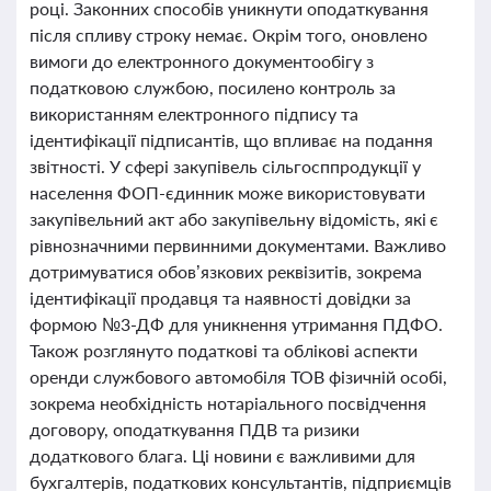
році. Законних способів уникнути оподаткування
після спливу строку немає. Окрім того, оновлено
вимоги до електронного документообігу з
податковою службою, посилено контроль за
використанням електронного підпису та
ідентифікації підписантів, що впливає на подання
звітності. У сфері закупівель сільгосппродукції у
населення ФОП-єдинник може використовувати
закупівельний акт або закупівельну відомість, які є
рівнозначними первинними документами. Важливо
дотримуватися обов’язкових реквізитів, зокрема
ідентифікації продавця та наявності довідки за
формою №3-ДФ для уникнення утримання ПДФО.
Також розглянуто податкові та облікові аспекти
оренди службового автомобіля ТОВ фізичній особі,
зокрема необхідність нотаріального посвідчення
договору, оподаткування ПДВ та ризики
додаткового блага. Ці новини є важливими для
бухгалтерів, податкових консультантів, підприємців