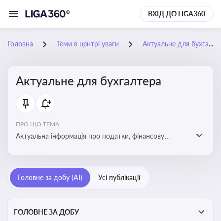
ВХІД ДО LIGA360
Головна
Теми в центрі уваги
Актуальне для бухгалтера
Актуальне для бухгалтера
ПРО ЩО ТЕМА:
Актуальна інформація про податки, фінансову
звітність, зміни в законодавстві, бухгалтерський облік
і державні вимоги, які впливають на роботу
підприємств
Головне за добу (AI)
Усі публікації
ГОЛОВНЕ ЗА ДОБУ