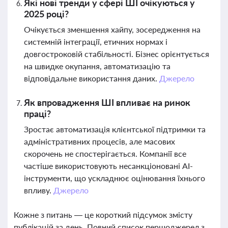
Які нові тренди у сфері ШІ очікуються у
2025 році?
Очікується зменшення хайпу, зосередження на
системній інтеграції, етичних нормах і
довгостроковій стабільності. Бізнес орієнтується
на швидке окупання, автоматизацію та
відповідальне використання даних.
Джерело
Як впровадження ШІ впливає на ринок
праці?
Зростає автоматизація клієнтської підтримки та
адміністративних процесів, але масових
скорочень не спостерігається. Компанії все
частіше використовують несанкціоновані AI-
інструменти, що ускладнює оцінювання їхнього
впливу.
Джерело
Кожне з питань — це короткий підсумок змісту
публікацій за день. Повний список першоджерел з