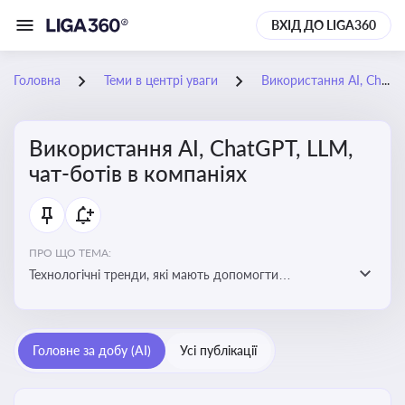
ВХІД ДО LIGA360
Головна
Теми в центрі уваги
Використання AI, ChatGPT, LLM, чат-ботів в компаніях
Використання AI, ChatGPT, LLM,
чат-ботів в компаніях
ПРО ЩО ТЕМА:
Технологічні тренди, які мають допомогти
адаптуватися до змін і використовувати нові
можливості для розвитку бізнесут, значно підвищити
ефективність і знизити витрати компаній
Головне за добу (AI)
Усі публікації