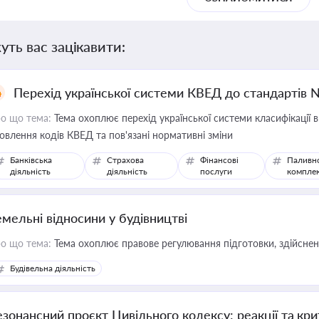
уть вас зацікавити:
Перехід української системи КВЕД до стандартів 
о що тема:
Тема охоплює перехід української системи класифікації в
овлення кодів КВЕД та пов'язані нормативні зміни
Банківська
Страхова
Фінансові
Паливн
діяльність
діяльність
послуги
компле
емельні відносини у будівництві
о що тема:
Тема охоплює правове регулювання підготовки, здійсненн
Будівельна діяльність
езонансний проєкт Цивільного кодексу: реакції та кр