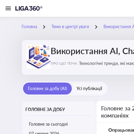
Головна
Теми в центрі уваги
Використання AI
Використання AI, Ch
Технологічні тренди, які м
ПРО ЩО ТЕМА:
ефективність і знизити вит
Головне за добу (AI)
Усі публікації
Головне за 
ГОЛОВНЕ ЗА ДОБУ
компаніях
Головне за сьогодні
Опрацьова
07 серпня 2026