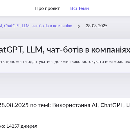
Про проєкт
Всі Теми
, ChatGPT, LLM, чат-ботів в компаніях
28-08-2025
atGPT, LLM, чат-ботів в компанія
ають допомогти адаптуватися до змін і використовувати нові можливо
рати компаній
28.08.2025 по темі: Використання AI, ChatGPT, L
но:
14257 джерел