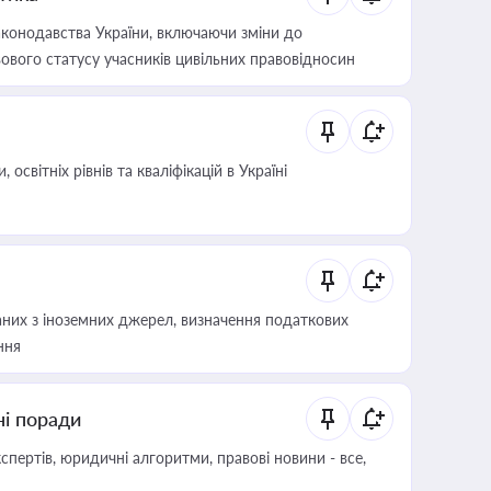
конодавства України, включаючи зміни до
ового статусу учасників цивільних правовідносин
світніх рівнів та кваліфікацій в Україні
аних з іноземних джерел, визначення податкових
ння
ні поради
пертів, юридичні алгоритми, правові новини - все,