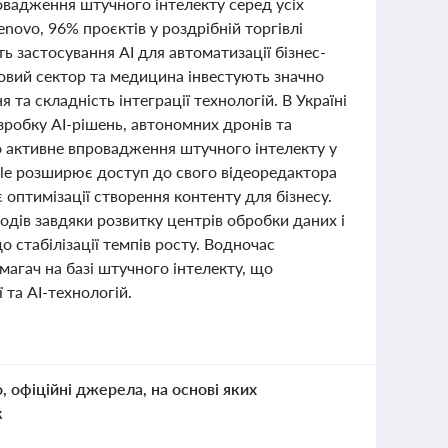
овадження штучного інтелекту серед усіх
ovo, 96% проєктів у роздрібній торгівлі
ь застосування AI для автоматизації бізнес-
совий сектор та медицина інвестують значно
та складність інтеграції технологій. В Україні
зробку AI-рішень, автономних дронів та
о активне впровадження штучного інтелекту у
gle розширює доступ до свого відеоредактора
оптимізації створення контенту для бізнесу.
ходів завдяки розвитку центрів обробки даних і
о стабілізації темпів росту. Водночас
магач на базі штучного інтелекту, що
 та AI-технологій.
о, офіційні джерела, на основі яких
к