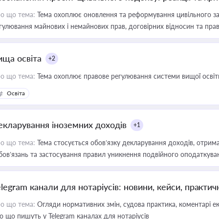
о що тема:
Тема охоплює оновлення та реформування цивільного за
гулювання майнових і немайнових прав, договірних відносин та прав
ища освіта
+2
о що тема:
Тема охоплює правове регулювання системи вищої освіти, о
Освіта
екларування іноземних доходів
+1
о що тема:
Тема стосується обов’язку декларування доходів, отрим
бов’язань та застосування правил уникнення подвійного оподаткува
elegram канали для нотаріусів: новини, кейси, практич
о що тема:
Огляди нормативних змін, судова практика, коментарі екс
о що пишуть у Telegram каналах для нотаріусів