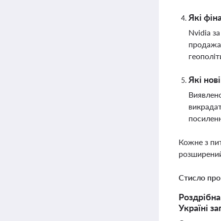
Які фін
Nvidia з
продажам
геополіт
Які нов
Виявлено
викрадат
посиленн
Кожне з пи
розширений
Стисло про
Роздрібна 
Україні з