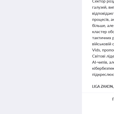
Сектор роз
галузей, в
відповідают
процесів, а
більше, але
кластер обо
тактичних 
військовій
Vids, пропо
Світові лід
AI-чипів, а
кібербезпек
підкреслює 
LIGA ZAKON