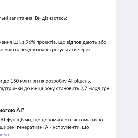
ьні запитання. Ви дізнаєтесь:
ення ШІ, з 96% проєктів, що відповідають або
ле мають неоднозначні результати через
?
 до 150 млн грн на розробку AI-рішень,
підтримки до кінця року становить 2,7 млрд грн,
могою AI?
и AI-функціями, що допомагають автоматично
зширені генеративні AI-інструменти, що
ело