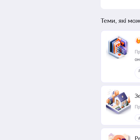
Теми, які мож
Пр
он
З
Пр
Р