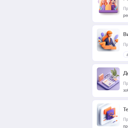
Пр
ре
В
Пр
Д
Пр
зо
T
Пр
пр