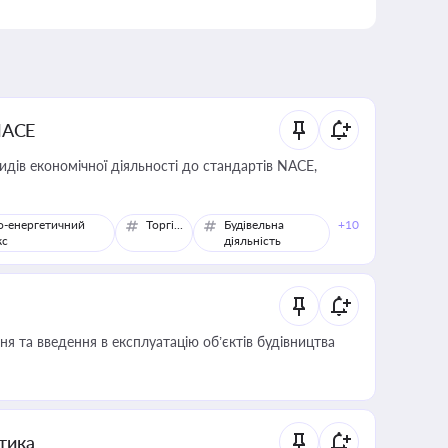
NACE
идів економічної діяльності до стандартів NACE,
о-енергетичний
Торгівля
Будівельна
+10
кс
діяльність
я та введення в експлуатацію об’єктів будівництва
итика