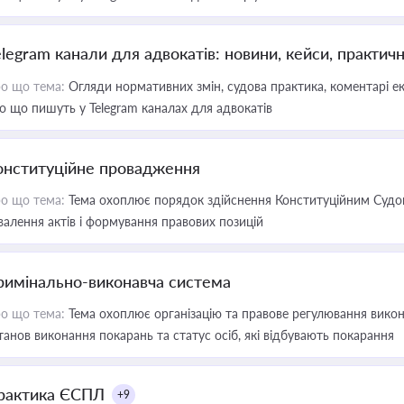
elegram канали для адвокатів: новини, кейси, практич
о що тема:
Огляди нормативних змін, судова практика, коментарі екс
о що пишуть у Telegram каналах для адвокатів
онституційне провадження
о що тема:
Тема охоплює порядок здійснення Конституційним Судом
валення актів і формування правових позицій
римінально-виконавча система
о що тема:
Тема охоплює організацію та правове регулювання викона
танов виконання покарань та статус осіб, які відбувають покарання
рактика ЄСПЛ
+9