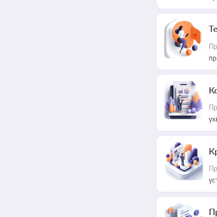
T
Пр
пр
К
Пр
ух
К
Пр
ус
П