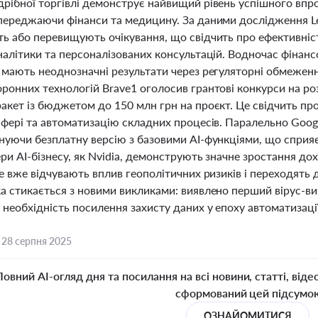
дрібної торгівлі демонструє найвищий рівень успішного впр
ипереджаючи фінанси та медицину. За даними дослідження Len
ь або перевищують очікування, що свідчить про ефективніст
налітики та персоналізованих консультацій. Водночас фінан
 мають неоднозначні результати через регуляторні обмеження 
ронних технологій Brave1 оголосив грантові конкурси на ро
ракет із бюджетом до 150 млн грн на проєкт. Це свідчить пр
 сфері та автоматизацію складних процесів. Паралельно Goo
нуючи безплатну версію з базовими AI-функціями, що сприяє 
ери AI-бізнесу, як Nvidia, демонструють значне зростання до
ле вже відчувають вплив геополітичних ризиків і переходять д
а стикається з новими викликами: виявлено перший вірус-ви
необхідність посилення захисту даних у епоху автоматизації
,
28 серпня 2025
Повний AI-огляд дня та посилання на всі новини, статті, віде
сформований цей підсумо
ОЗНАЙОМИТИСЯ