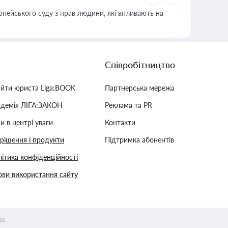
опейського суду з прав людини, які впливають на
Співробітництво
айти юриста Liga:BOOK
Партнерська мережа
адемія ЛІГА:ЗАКОН
Реклама та PR
и в центрі уваги
Контакти
 рішення і продукти
Підтримка абонентів
ітика конфіденційності
ви використання сайту
26.