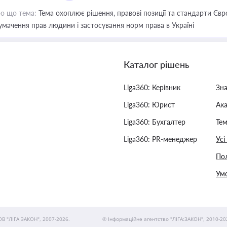
о що тема:
Тема охоплює рішення, правові позиції та стандарти Євр
умачення прав людини і застосування норм права в Україні
Каталог рішень
Liga360: Керівник
Зн
Liga360: Юрист
Ак
Liga360: Бухгалтер
Тем
Liga360: PR-менеджер
Усі
Пол
Умо
ОВ "ЛІГА ЗАКОН", 2007-2026.
© Інформаційне агентство "ЛІГА:ЗАКОН", 2010-20