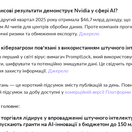
ансові результати демонструє Nvidia у сфері AI?
а другий квартал 2025 року отримала $46,7 млрд доходу, що 
 AI-чипів для центрів обробки даних. Проте компанія прогно
ичні ризики та обмеження експорту.
Джерело
і кіберзагрози пов’язані з використанням штучного і
 перший у світі вірус-вимагач PromptLock, який використовує
и, шифрувати та потенційно знищувати дані. Це свідчить пр
я захисту інформації.
Джерело
тань — це короткий підсумок змісту публікацій за день. По
 підсумок за добу доступні у
комерційній версії Платформи
 головне:
торгівля лідирує у впровадженні штучного інтелекту, 
апускають гранти на AI-інновації з бюджетом до 150 м