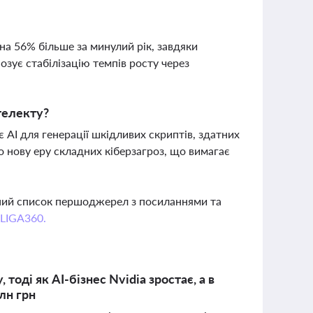
на 56% більше за минулий рік, завдяки
зує стабілізацію темпів росту через
нтелекту?
 AI для генерації шкідливих скриптів, здатних
о нову еру складних кіберзагроз, що вимагає
вний список першоджерел з посиланнями та
 LIGA360.
тоді як AI-бізнес Nvidia зростає, а в
лн грн