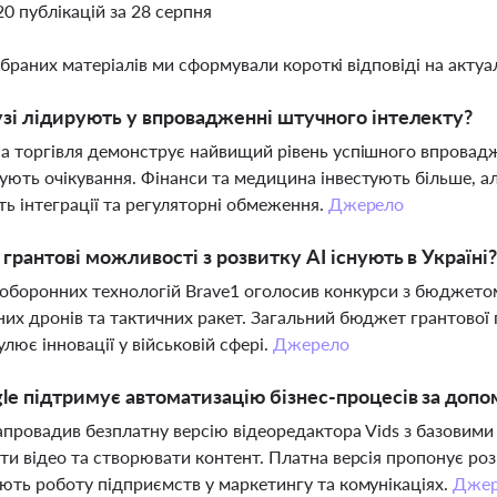
20 публікацій за 28 серпня
ібраних матеріалів ми сформували короткі відповіді на актуал
узі лідирують у впровадженні штучного інтелекту?
а торгівля демонструє найвищий рівень успішного впровадж
ють очікування. Фінанси та медицина інвестують більше, а
ть інтеграції та регуляторні обмеження.
Джерело
і грантові можливості з розвитку AI існують в Україні
оборонних технологій Brave1 оголосив конкурси з бюджетом
их дронів та тактичних ракет. Загальний бюджет грантової 
лює інновації у військовій сфері.
Джерело
le підтримує автоматизацію бізнес-процесів за допо
апровадив безплатну версію відеоредактора Vids з базовим
ти відео та створювати контент. Платна версія пропонує ро
ють роботу підприємств у маркетингу та комунікаціях.
Джер