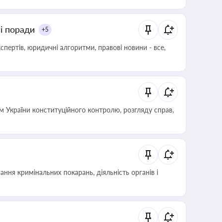
ні поради
+5
пертів, юридичні алгоритми, правові новини - все,
 України конституційного контролю, розгляду справ,
ння кримінальних покарань, діяльність органів і