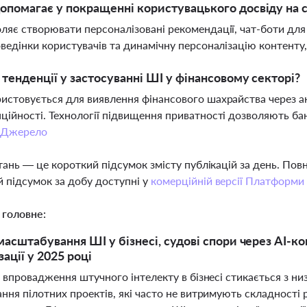
опомагає у покращенні користувацького досвіду на 
ляє створювати персоналізовані рекомендації, чат-боти дл
оведінки користувачів та динамічну персоналізацію контенту
і тенденції у застосуванні ШІ у фінансовому секторі?
истовується для виявлення фінансового шахрайства через ан
ційності. Технології підвищення приватності дозволяють б
Джерело
тань — це короткий підсумок змісту публікацій за день. По
 підсумок за добу доступні у
комерційній версії Платформи
 головне:
сштабування ШІ у бізнесі, судові спори через AI-конт
ації у 2025 році
 впровадження штучного інтелекту в бізнесі стикається з н
ня пілотних проектів, які часто не витримують складності 