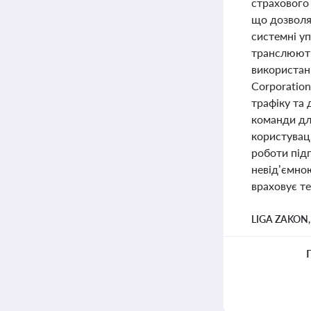
страхового 
що дозволя
системні у
транслюють 
використанн
Corporation
трафіку та 
команди дл
користувац
роботи підп
невід’ємно
враховує те
LIGA ZAKON