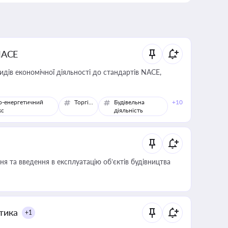
NACE
идів економічної діяльності до стандартів NACE,
о-енергетичний
Торгівля
Будівельна
+10
кс
діяльність
я та введення в експлуатацію об’єктів будівництва
итика
+1