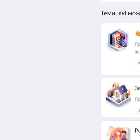
Теми, які мож
Пр
он
З
Пр
Р