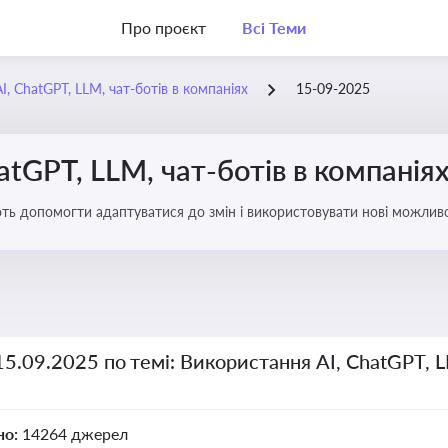
Про проєкт
Всі Теми
, ChatGPT, LLM, чат-ботів в компаніях
15-09-2025
atGPT, LLM, чат-ботів в компанія
ають допомогти адаптуватися до змін і використовувати нові можливо
рати компаній
15.09.2025 по темі: Використання AI, ChatGPT, L
но:
14264 джерел