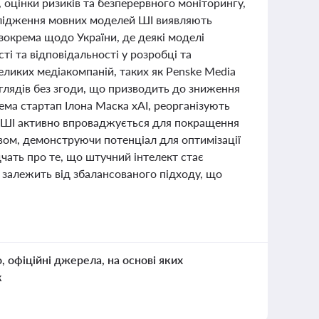
, оцінки ризиків та безперервного моніторингу,
слідження мовних моделей ШІ виявляють
зокрема щодо України, де деякі моделі
і та відповідальності у розробці та
еликих медіакомпаній, таких як Penske Media
оглядів без згоди, що призводить до зниження
рема стартап Ілона Маска xAI, реорганізують
, ШІ активно впроваджується для покращення
вом, демонструючи потенціал для оптимізації
дчать про те, що штучний інтелект стає
 залежить від збалансованого підходу, що
о, офіційні джерела, на основі яких
к