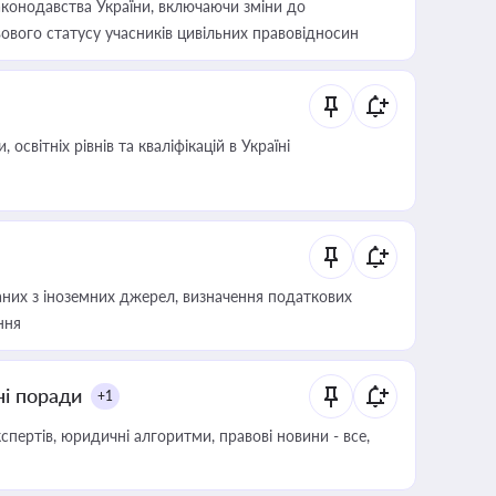
конодавства України, включаючи зміни до
ового статусу учасників цивільних правовідносин
світніх рівнів та кваліфікацій в Україні
аних з іноземних джерел, визначення податкових
ння
ні поради
+1
пертів, юридичні алгоритми, правові новини - все,