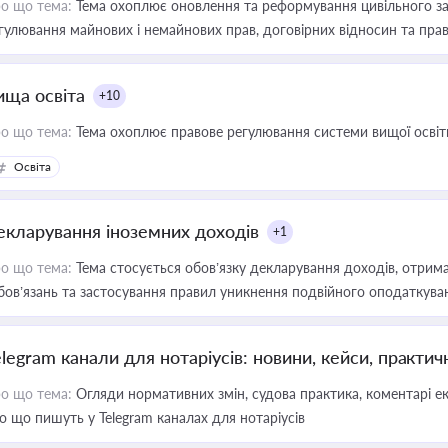
о що тема:
Тема охоплює оновлення та реформування цивільного за
гулювання майнових і немайнових прав, договірних відносин та прав
ища освіта
+10
о що тема:
Тема охоплює правове регулювання системи вищої освіти, о
Освіта
екларування іноземних доходів
+1
о що тема:
Тема стосується обов’язку декларування доходів, отрим
бов’язань та застосування правил уникнення подвійного оподаткува
elegram канали для нотаріусів: новини, кейси, практич
о що тема:
Огляди нормативних змін, судова практика, коментарі екс
о що пишуть у Telegram каналах для нотаріусів