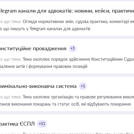
elegram канали для адвокатів: новини, кейси, практич
о що тема:
Огляди нормативних змін, судова практика, коментарі екс
о що пишуть у Telegram каналах для адвокатів
онституційне провадження
+1
о що тема:
Тема охоплює порядок здійснення Конституційним Судом
валення актів і формування правових позицій
римінально-виконавча система
+1
о що тема:
Тема охоплює організацію та правове регулювання викона
танов виконання покарань та статус осіб, які відбувають покарання
рактика ЄСПЛ
+11