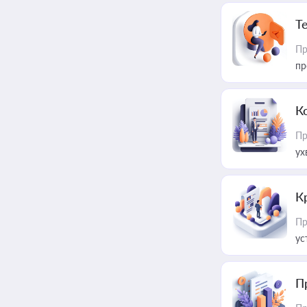
T
Пр
пр
К
Пр
ух
К
Пр
ус
П