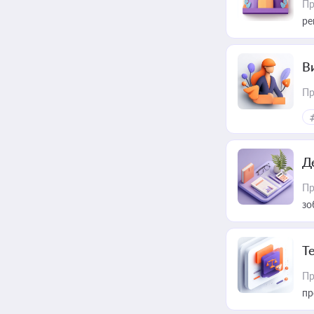
Пр
ре
В
Пр
Д
Пр
зо
T
Пр
пр