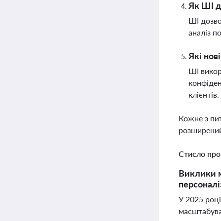
Як ШІ д
ШІ дозво
аналіз п
Які нов
ШІ викор
конфіден
клієнтів.
Кожне з пи
розширений
Стисло про
Виклики ма
персоналіз
У 2025 році
масштабуван