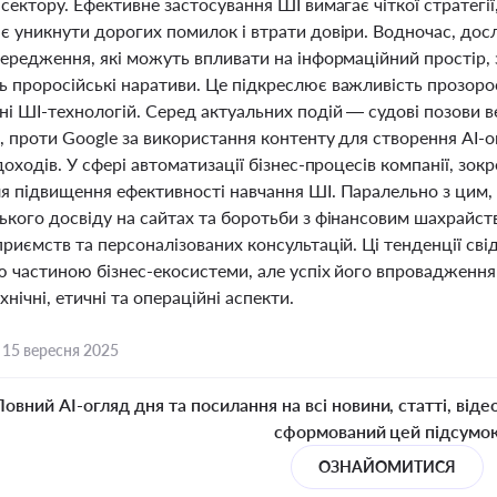
сектору. Ефективне застосування ШІ вимагає чіткої стратегії
є уникнути дорогих помилок і втрати довіри. Водночас, до
передження, які можуть впливати на інформаційний простір, 
проросійські наративи. Це підкреслює важливість прозорост
і ШІ-технологій. Серед актуальних подій — судові позови в
, проти Google за використання контенту для створення AI-
доходів. У сфері автоматизації бізнес-процесів компанії, зок
я підвищення ефективності навчання ШІ. Паралельно з цим
ького досвіду на сайтах та боротьби з фінансовим шахрайст
риємств та персоналізованих консультацій. Ці тенденції сві
ю частиною бізнес-екосистеми, але успіх його впровадження
хнічні, етичні та операційні аспекти.
,
15 вересня 2025
Повний AI-огляд дня та посилання на всі новини, статті, віде
сформований цей підсумо
ОЗНАЙОМИТИСЯ