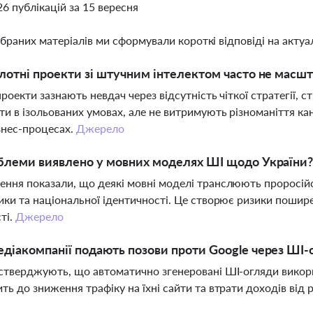
26 публікацій за 15 вересня
ібраних матеріалів ми сформували короткі відповіді на актуал
лотні проекти зі штучним інтелектом часто не масшт
проекти зазнають невдач через відсутність чіткої стратегії,
и в ізольованих умовах, але не витримують різноманіття ка
ізнес-процесах.
Джерело
блеми виявлено у мовних моделях ШІ щодо України
ння показали, що деякі мовні моделі транслюють проросійськ
ики та національної ідентичності. Це створює ризики пошир
ті.
Джерело
діакомпанії подають позови проти Google через ШІ-
стверджують, що автоматично згенеровані ШІ-огляди викори
ть до зниження трафіку на їхні сайти та втрати доходів від 