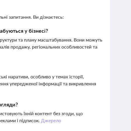
ьні запитання. Ви дізнаєтесь:
абуються у бізнесі?
 структури та плану масштабування. Вони можуть
налів продажу, регіональних особливостей та
?
і наративи, особливо у темах історії,
ення упередженої інформації та викривлення
огляди?
стовують їхній контент без згоди, що
реклами і підписок.
Джерело