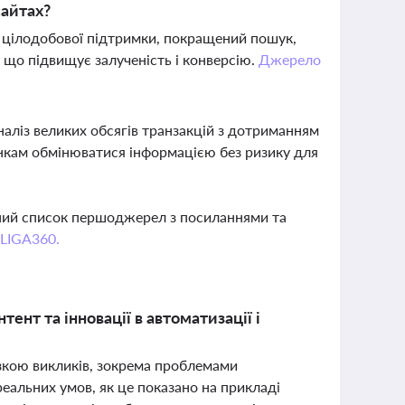
сайтах?
я цілодобової підтримки, покращений пошук,
, що підвищує залученість і конверсію.
Джерело
аліз великих обсягів транзакцій з дотриманням
анкам обмінюватися інформацією без ризику для
вний список першоджерел з посиланнями та
 LIGA360.
ент та інновації в автоматизації і
изкою викликів, зокрема проблемами
реальних умов, як це показано на прикладі