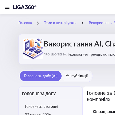
Головна
Теми в центрі уваги
Використання AI
Використання AI, Ch
Технологічні тренди, які м
ПРО ЩО ТЕМА:
ефективність і знизити вит
Головне за добу (AI)
Усі публікації
Головне за 
ГОЛОВНЕ ЗА ДОБУ
компаніях
Головне за сьогодні
Опрацьова
07 серпня 2026