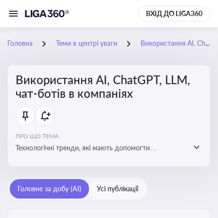
ВХІД ДО LIGA360
Головна
Теми в центрі уваги
Використання AI, ChatGPT, LLM, чат-ботів в компаніях
Використання AI, ChatGPT, LLM,
чат-ботів в компаніях
ПРО ЩО ТЕМА:
Технологічні тренди, які мають допомогти
адаптуватися до змін і використовувати нові
можливості для розвитку бізнесут, значно підвищити
ефективність і знизити витрати компаній
Головне за добу (AI)
Усі публікації