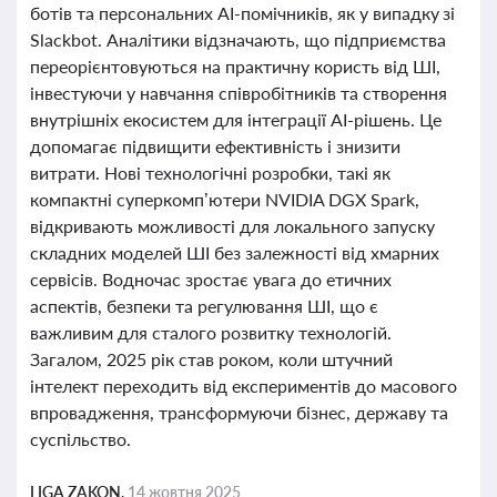
ботів та персональних AI-помічників, як у випадку зі
Slackbot. Аналітики відзначають, що підприємства
переорієнтовуються на практичну користь від ШІ,
інвестуючи у навчання співробітників та створення
внутрішніх екосистем для інтеграції AI-рішень. Це
допомагає підвищити ефективність і знизити
витрати. Нові технологічні розробки, такі як
компактні суперкомп’ютери NVIDIA DGX Spark,
відкривають можливості для локального запуску
складних моделей ШІ без залежності від хмарних
сервісів. Водночас зростає увага до етичних
аспектів, безпеки та регулювання ШІ, що є
важливим для сталого розвитку технологій.
Загалом, 2025 рік став роком, коли штучний
інтелект переходить від експериментів до масового
впровадження, трансформуючи бізнес, державу та
суспільство.
LIGA ZAKON,
14 жовтня 2025