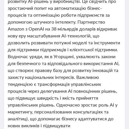
розвитку AI-рішень у виробництві. Це свідчить про
зростаючий попит на автоматизацію бізнес-
процесів та оптимізацію роботи підприємств за
допомогою штучного інтелекту. Партнерство
Amazon з OpenAI на 38 мільярдів доларів відкриває
нову еру масштабування AI-технологій, що
дозволить розвивати потужні моделі та інструменти
для підтримки підприємців і клієнтської підтримки.
Водночас уряди, як в Угорщині, ухвалюють закони
для безпечного та відповідального використання AI,
що створює правову базу для розвитку інновацій та
захисту національних інтересів. Важливою
тенденцією є трансформація управлінських
процесів через делегування AI повноцінних рішень,
що підвищує швидкість і якість прийняття
управлінських рішень. Одночасно зростає роль AI у
маркетингу, персоналізованих консультаціях та
аналітиці, що допомагає бізнесу адаптуватися до
нових викликів і підвищувати