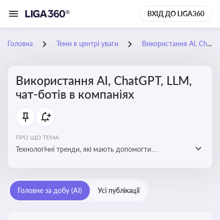
ВХІД ДО LIGA360
Головна
Теми в центрі уваги
Використання AI, ChatGPT, LLM, чат-ботів в компаніях
Використання AI, ChatGPT, LLM,
чат-ботів в компаніях
ПРО ЩО ТЕМА:
Технологічні тренди, які мають допомогти
адаптуватися до змін і використовувати нові
можливості для розвитку бізнесут, значно підвищити
ефективність і знизити витрати компаній
Головне за добу (AI)
Усі публікації