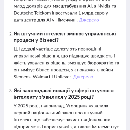
млрд доларів для масштабування AI, а Nvidia та
Deutsche Telekom інвестували 1 млрд євро у
датацентр для AI у Німеччині.
Джерело
Як штучний інтелект змінює управлінські
процеси у бізнесі?
ШІ дедалі частіше делегують повноцінні
управлінські рішення, що підвищує швидкість і
якість ухвалення рішень, зменшує бюрократію та
оптимізує бізнес-процеси, як показують кейси
Siemens, Walmart і Unilever.
Джерело
Які законодавчі новації у сфері штучного
інтелекту з’явилися у 2025 році?
У 2025 році, наприклад, Угорщина ухвалила
перший національний закон про штучний
інтелект, що забезпечує захист національних
підприємств і користувачів, а також імплементує