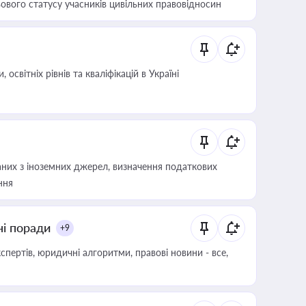
ового статусу учасників цивільних правовідносин
світніх рівнів та кваліфікацій в Україні
аних з іноземних джерел, визначення податкових
ння
ні поради
+9
пертів, юридичні алгоритми, правові новини - все,