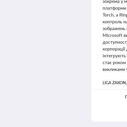
зокрема у м
платформи 
Torch, а Ri
контроль на
зображень б
Microsoft 
доступност
корпорації 
інтегрують 
стає роком
викликами у
LIGA ZAKON