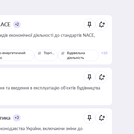
NACE
+2
идів економічної діяльності до стандартів NACE,
о-енергетичний
Торгівля
Будівельна
+10
кс
діяльність
я та введення в експлуатацію об’єктів будівництва
итика
+3
конодавства України, включаючи зміни до