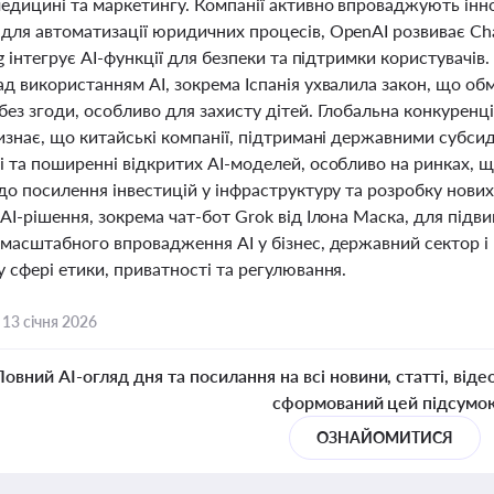
едицині та маркетингу. Компанії активно впроваджують інно
для автоматизації юридичних процесів, OpenAI розвиває Ch
ng інтегрує AI-функції для безпеки та підтримки користувачі
д використанням AI, зокрема Іспанія ухвалила закон, що об
ез згоди, особливо для захисту дітей. Глобальна конкуренці
визнає, що китайські компанії, підтримані державними субси
і та поширенні відкритих AI-моделей, особливо на ринках, 
до посилення інвестицій у інфраструктуру та розробку нови
AI-рішення, зокрема чат-бот Grok від Ілона Маска, для підв
 масштабного впровадження AI у бізнес, державний сектор 
 сфері етики, приватності та регулювання.
,
13 січня 2026
Повний AI-огляд дня та посилання на всі новини, статті, віде
сформований цей підсумо
ОЗНАЙОМИТИСЯ