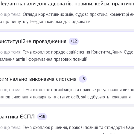
elegram канали для адвокатів: новини, кейси, практич
о що тема:
Огляди нормативних змін, судова практика, коментарі екс
о що пишуть у Telegram каналах для адвокатів
онституційне провадження
+12
о що тема:
Тема охоплює порядок здійснення Конституційним Судом
валення актів і формування правових позицій
римінально-виконавча система
+5
о що тема:
Тема охоплює організацію та правове регулювання викона
танов виконання покарань та статус осіб, які відбувають покарання
рактика ЄСПЛ
+18
о що тема:
Тема охоплює рішення, правові позиції та стандарти Євр