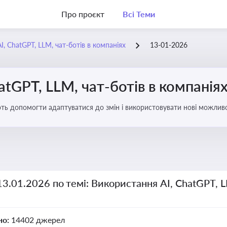
Про проєкт
Всі Теми
, ChatGPT, LLM, чат-ботів в компаніях
13-01-2026
atGPT, LLM, чат-ботів в компанія
ають допомогти адаптуватися до змін і використовувати нові можливо
рати компаній
13.01.2026 по темі: Використання AI, ChatGPT, L
но:
14402 джерел