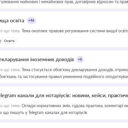
гулювання майнових і немайнових прав, договірних відносин та прав
ища освіта
+46
о що тема:
Тема охоплює правове регулювання системи вищої освіти, о
Освіта
екларування іноземних доходів
+6
о що тема:
Тема стосується обов’язку декларування доходів, отрим
бов’язань та застосування правил уникнення подвійного оподаткува
elegram канали для нотаріусів: новини, кейси, практич
о що тема:
Огляди нормативних змін, судова практика, коментарі екс
о що пишуть у Telegram каналах для нотаріусів