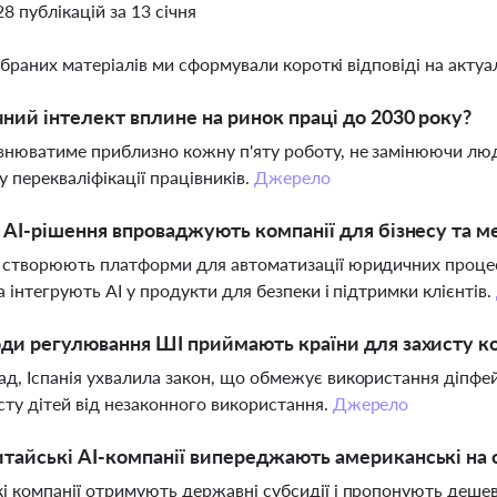
28 публікацій за 13 січня
ібраних матеріалів ми сформували короткі відповіді на актуал
ний інтелект вплине на ринок праці до 2030 року?
нюватиме приблизно кожну п'яту роботу, не замінюючи люде
у перекваліфікації працівників.
Джерело
і AI-рішення впроваджують компанії для бізнесу та 
 створюють платформи для автоматизації юридичних процесі
та інтегрують AI у продукти для безпеки і підтримки клієнтів.
оди регулювання ШІ приймають країни для захисту к
д, Іспанія ухвалила закон, що обмежує використання діпфей
сту дітей від незаконного використання.
Джерело
тайські AI-компанії випереджають американські на 
і компанії отримують державні субсидії і пропонують дешеві