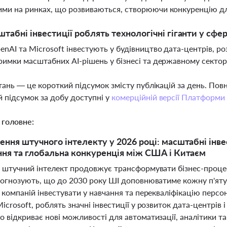
ми на ринках, що розвиваються, створюючи конкуренцію дл
штабні інвестиції роблять технологічні гіганти у сфе
enAI та Microsoft інвестують у будівництво дата-центрів, р
римки масштабних AI-рішень у бізнесі та державному сектор
тань — це короткий підсумок змісту публікацій за день. По
 підсумок за добу доступні у
комерційній версії Платформи
 головне:
ння штучного інтелекту у 2026 році: масштабні інвест
ня та глобальна конкуренція між США і Китаєм
і штучний інтелект продовжує трансформувати бізнес-процес
прогнозують, що до 2030 року ШІ доповнюватиме кожну п'яту
 компаній інвестувати у навчання та перекваліфікацію персона
icrosoft, роблять значні інвестиції у розвиток дата-центрів
 відкриває нові можливості для автоматизації, аналітики та