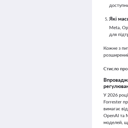
доступни
Які мас
Meta, Op
для підт
Кожне з пи
розширений
Стисло про
Впровадже
регулюван
У 2026 роц
Forrester 
вимагає від
OpenAI та M
моделей, що