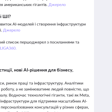
я американських гігантів.
Джерело
рі ШІ?
озвиток AI-моделей і створення інфраструктури
і.
Джерело
вний список першоджерел з посиланнями та
 LIGA360.
иції, нові AI-рішення для бізнесу,
и, ринок праці та інфраструктуру. Аналітики
 роботу, а не замінюватиме людей повністю, що
лу. Водночас технологічні гіганти, такі як Meta,
 і інфраструктури для підтримки масштабних AI-
 персоналізованих консультацій у різних сферах,