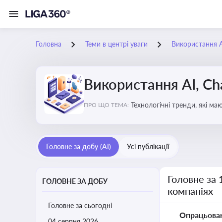
Головна
Теми в центрі уваги
Використання AI
Використання AI, Ch
Технологічні тренди, які м
ПРО ЩО ТЕМА:
ефективність і знизити вит
Головне за добу (AI)
Усі публікації
Головне за 
ГОЛОВНЕ ЗА ДОБУ
компаніях
Головне за сьогодні
Опрацьова
04 серпня 2026