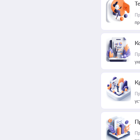
T
Пр
пр
К
Пр
ух
К
Пр
ус
П
Пр