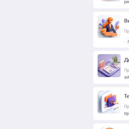
ре
В
Пр
Д
Пр
зо
T
Пр
пр