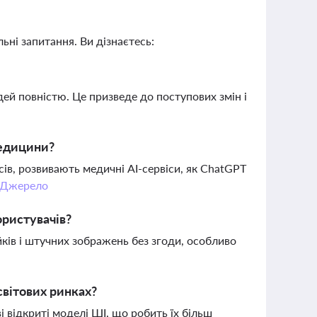
ьні запитання. Ви дізнаєтесь:
й повністю. Це призведе до поступових змін і
медицини?
в, розвивають медичні AI-сервіси, як ChatGPT
Джерело
ористувачів?
ків і штучних зображень без згоди, особливо
світових ринках?
 відкриті моделі ШІ, що робить їх більш