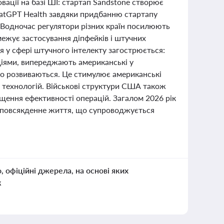
вації на базі ШІ: стартап Sandstone створює
atGPT Health завдяки придбанню стартапу
в. Водночас регулятори різних країн посилюють
межує застосування діпфейків і штучних
я у сфері штучного інтелекту загострюється:
діями, випереджають американські у
що розвиваються. Це стимулює американські
х технологій. Військові структури США також
ищення ефективності операцій. Загалом 2026 рік
і повсякденне життя, що супроводжується
о, офіційні джерела, на основі яких
к