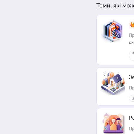
Теми, які мож
Пр
он
З
Пр
Р
Пр