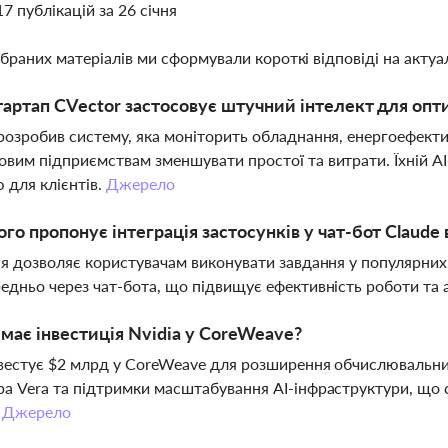
17 публікацій за 26 січня
ібраних матеріалів ми сформували короткі відповіді на актуал
тартап CVector застосовує штучний інтелект для опт
розробив систему, яка моніторить обладнання, енергоефекти
вим підприємствам зменшувати простої та витрати. Їхній AI 
 для клієнтів.
Джерело
го пропонує інтеграція застосунків у чат-бот Claude 
ія дозволяє користувачам виконувати завдання у популярних 
едньо через чат-бота, що підвищує ефективність роботи та 
і має інвестиція Nvidia у CoreWeave?
нвестує $2 млрд у CoreWeave для розширення обчислювальн
а Vera та підтримки масштабування AI-інфраструктури, що 
.
Джерело