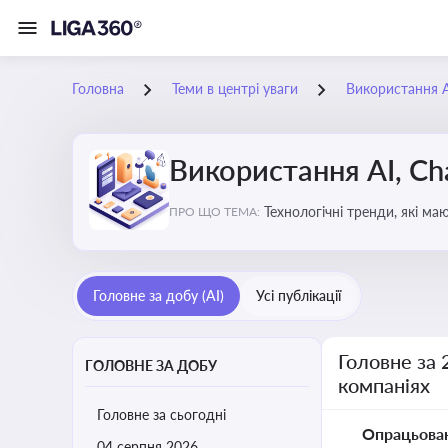
Головна
Теми в центрі уваги
Використання AI
Використання AI, Ch
Технологічні тренди, які м
ПРО ЩО ТЕМА:
ефективність і знизити вит
Головне за добу (AI)
Усі публікації
Головне за 
ГОЛОВНЕ ЗА ДОБУ
компаніях
Головне за сьогодні
Опрацьова
04 серпня 2026