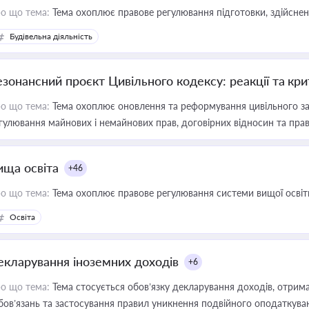
о що тема:
Тема охоплює правове регулювання підготовки, здійсненн
Будівельна діяльність
езонансний проєкт Цивільного кодексу: реакції та кр
о що тема:
Тема охоплює оновлення та реформування цивільного за
гулювання майнових і немайнових прав, договірних відносин та прав
ища освіта
+46
о що тема:
Тема охоплює правове регулювання системи вищої освіти, о
Освіта
екларування іноземних доходів
+6
о що тема:
Тема стосується обов’язку декларування доходів, отрим
бов’язань та застосування правил уникнення подвійного оподаткува