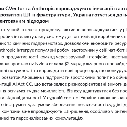
и CVector та Anthropic впроваджують інновації в авто
 розвиток ШІ-інфраструктури, Україна готується до і
єнтованим підходом
 штучний інтелект продовжує активно впроваджуватися у різ
зробив інтелектуальну систему для оптимізації виробничих п
них та хімічних підприємствах, дозволяючи економити ресур
thropic інтегрує популярні робочі застосунки у свій чат-бот
ню продуктивності команд через зручний інтерфейс. Інвестиц
також зростають: Nvidia вклала $2 млрд у хмарного провай
ьні потужності та впровадити нові процесори, що конкурува
 розвиток AI-рішень і підтримати зростаючий попит на обчи
тації AI Act ЄС, що встановлює ризикоорієнтовані вимоги д
я регламенту дає можливість бізнесу адаптуватися без посп
та відповідальності. У судовій системі України також визн
о інструменту, за умови збереження незалежності суддів і 
х компаній вже впроваджують ШІ-рішення, особливо у ритейл
ізнесі та персоналізованих консультаціях.