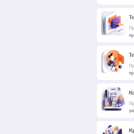
T
Пр
пр
T
Пр
пр
К
Пр
ух
К