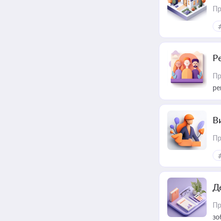
Пр
Р
Пр
ре
В
Пр
Д
Пр
зо