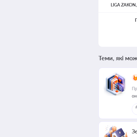
LIGA ZAKON
Теми, які мож
Пр
он
З