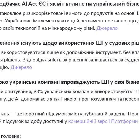
дбачає AI Act ЄС і як він вплине на український бізн
становлює ризикоорієнтовані вимоги до продуктів на основі 
. Україна має імплементувати цей регламент поетапно, що 
о своїх технологій на міжнародному рівні.
Джерело
еження існують щодо використання ШІ у судових ріш
використовуватися лише як допоміжний інструмент, без впли
я рішень. Відповідальність за рішення залишається за судд
ацію.
Джерело
ко українські компанії впроваджують ШІ у свої бізн
и опитування, 93% українських компаній використовують ШІ 
гу, де AI допомагає з аналітикою, прогнозуванням та персо
тань — це короткий підсумок змісту публікацій за день. По
 підсумок за добу доступні у
комерційній версії Платформи
 головне: