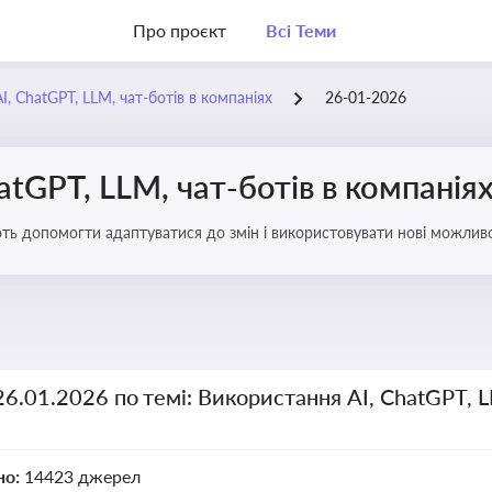
Про проєкт
Всі Теми
, ChatGPT, LLM, чат-ботів в компаніях
26-01-2026
atGPT, LLM, чат-ботів в компанія
ають допомогти адаптуватися до змін і використовувати нові можливо
рати компаній
26.01.2026 по темі: Використання AI, ChatGPT, L
но:
14423 джерел