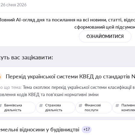
,
26 січня 2026
Повний AI-огляд дня та посилання на всі новини, статті, віде
сформований цей підсумо
ОЗНАЙОМИТИСЯ
уть вас зацікавити:
Перехід української системи КВЕД до стандартів 
о що тема:
Тема охоплює перехід української системи класифікації в
овлення кодів КВЕД та пов'язані нормативні зміни
Банківська
Страхова
Фінансові
Паливн
діяльність
діяльність
послуги
компле
емельні відносини у будівництві
+17