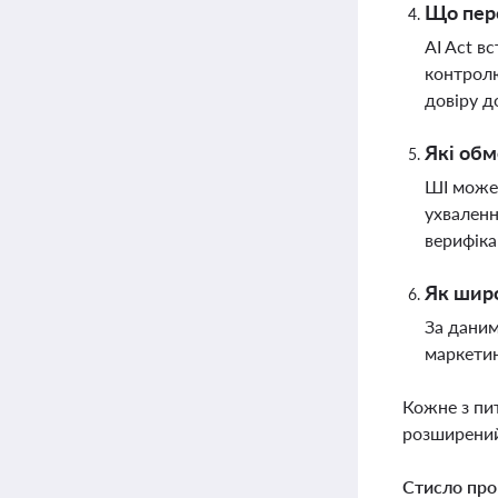
Що пере
AI Act в
контролю
довіру д
Які обм
ШІ може 
ухваленн
верифік
Як широ
За даним
маркетин
Кожне з пи
розширений
Стисло про