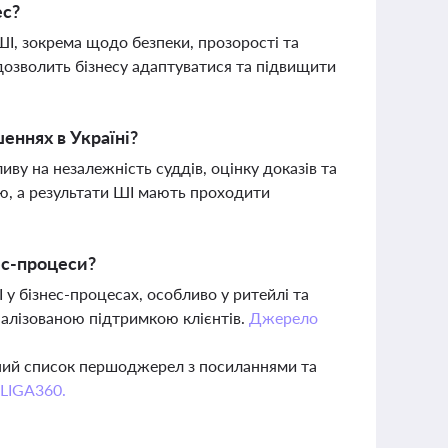
ес?
ШІ, зокрема щодо безпеки, прозорості та
дозволить бізнесу адаптуватися та підвищити
еннях в Україні?
ву на незалежність суддів, оцінку доказів та
ею, а результати ШІ мають проходити
ес-процеси?
у бізнес-процесах, особливо у ритейлі та
налізованою підтримкою клієнтів.
Джерело
вний список першоджерел з посиланнями та
 LIGA360.