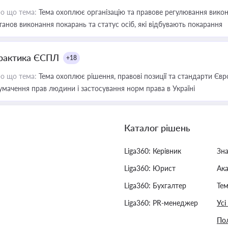
о що тема:
Тема охоплює організацію та правове регулювання викона
танов виконання покарань та статус осіб, які відбувають покарання
рактика ЄСПЛ
+18
о що тема:
Тема охоплює рішення, правові позиції та стандарти Євр
умачення прав людини і застосування норм права в Україні
Каталог рішень
Liga360: Керівник
Зн
Liga360: Юрист
Ак
Liga360: Бухгалтер
Тем
Liga360: PR-менеджер
Усі
Пол