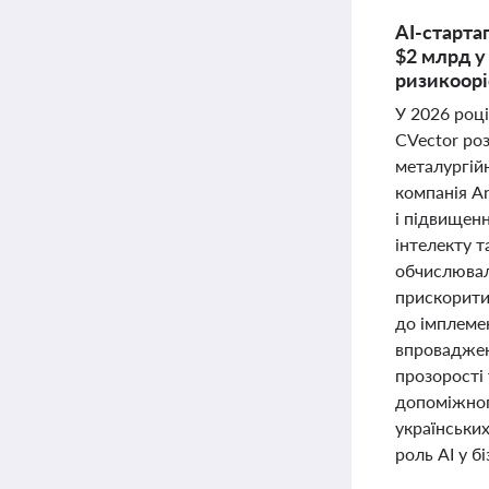
AI-стартап
$2 млрд у
ризикоорі
У 2026 році
CVector ро
металургій
компанія An
і підвищен
інтелекту 
обчислювал
прискорити
до імплемен
впровадженн
прозорості 
допоміжног
українськи
роль AI у б