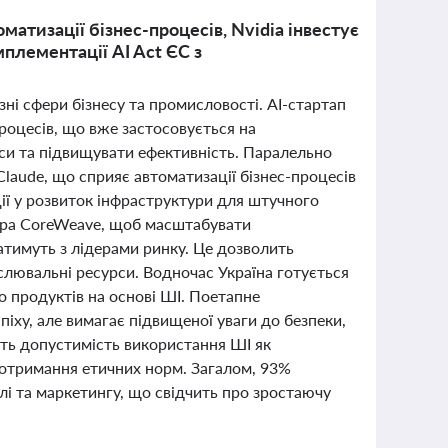
матизації бізнес-процесів, Nvidia інвестує
мплементації AI Act ЄС з
ні сфери бізнесу та промисловості. AI-стартап
роцесів, що вже застосовується на
си та підвищувати ефективність. Паралельно
 Claude, що сприяє автоматизації бізнес-процесів
ії у розвиток інфраструктури для штучного
дера CoreWeave, щоб масштабувати
тимуть з лідерами ринку. Це дозволить
слювальні ресурси. Водночас Україна готується
о продуктів на основі ШІ. Поетапне
іху, але вимагає підвищеної уваги до безпеки,
ають допустимість використання ШІ як
дотримання етичних норм. Загалом, 93%
і та маркетингу, що свідчить про зростаючу