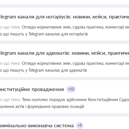
elegram канали для нотаріусів: новини, кейси, практич
о що тема:
Огляди нормативних змін, судова практика, коментарі екс
о що пишуть у Telegram каналах для нотаріусів
elegram канали для адвокатів: новини, кейси, практич
о що тема:
Огляди нормативних змін, судова практика, коментарі екс
о що пишуть у Telegram каналах для адвокатів
онституційне провадження
+12
о що тема:
Тема охоплює порядок здійснення Конституційним Судом
валення актів і формування правових позицій
римінально-виконавча система
+5