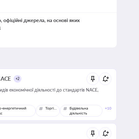
о, офіційні джерела, на основі яких
к
NACE
+2
идів економічної діяльності до стандартів NACE,
о-енергетичний
Торгівля
Будівельна
+10
кс
діяльність