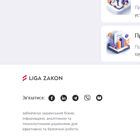
Пр
ус
П
Пр
тл
Зв'язатися:
забезпечує український бізнес
інформацією, аналітикою та
технологічними рішеннями для
ефективної та безпечної роботи.