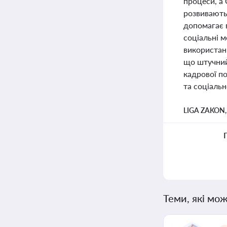
процеси, а 
розвивають
допомагає в
соціальні м
використанн
що штучний
кадрової по
та соціальн
LIGA ZAKON
Теми, які мож