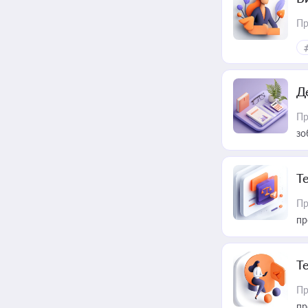
Пр
Д
Пр
зо
T
Пр
пр
T
Пр
пр