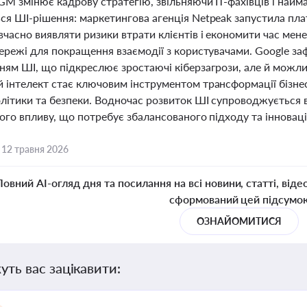
GM змінює кадрову стратегію, звільняючи ІТ-фахівців і найма
ся ШІ-рішення: маркетингова агенція Netpeak запустила пла
часно виявляти ризики втрати клієнтів і економити час менед
ережі для покращення взаємодії з користувачами. Google за
ям ШІ, що підкреслює зростаючі кіберзагрози, але й можливо
 інтелект стає ключовим інструментом трансформації бізнес
літики та безпеки. Водночас розвиток ШІ супроводжується в
ого впливу, що потребує збалансованого підходу та інновац
,
12 травня 2026
Повний AI-огляд дня та посилання на всі новини, статті, віде
сформований цей підсумо
ОЗНАЙОМИТИСЯ
уть вас зацікавити: