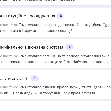
онституційне провадження
+6
о що тема:
Тема охоплює порядок здійснення Конституційним Судом
валення актів і формування правових позицій
римінально-виконавча система
+16
о що тема:
Тема охоплює організацію та правове регулювання викона
танов виконання покарань та статус осіб, які відбувають покарання
рактика ЄСПЛ
+18
о що тема:
Тема охоплює рішення, правові позиції та стандарти Євр
умачення прав людини і застосування норм права в Україні