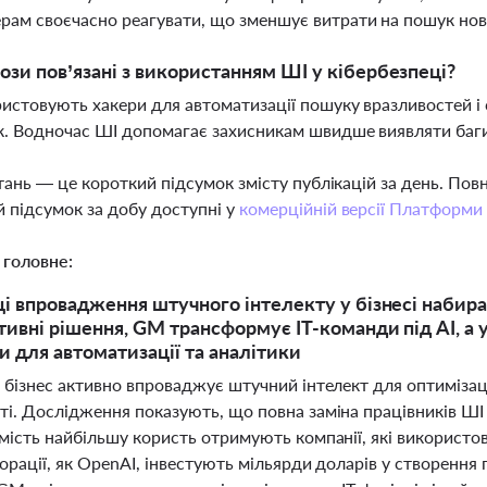
ам своєчасно реагувати, що зменшує витрати на пошук нов
рози пов’язані з використанням ШІ у кібербезпеці?
истовують хакери для автоматизації пошуку вразливостей і
к. Водночас ШІ допомагає захисникам швидше виявляти баги
тань — це короткий підсумок змісту публікацій за день. По
 підсумок за добу доступні у
комерційній версії Платформи
 головне:
ці впровадження штучного інтелекту у бізнесі набира
тивні рішення, GM трансформує ІТ-команди під AI, а 
 для автоматизації та аналітики
 бізнес активно впроваджує штучний інтелект для оптимізаці
ті. Дослідження показують, що повна заміна працівників ШІ
омість найбільшу користь отримують компанії, які використо
орації, як OpenAI, інвестують мільярди доларів у створення