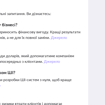
ьні запитання. Ви дізнаєтесь:
 бізнесі?
приносить фінансову вигоду. Кращі результати
в, а не для їх повної заміни.
Джерело
рди доларів, який допомагатиме компаніям
езпосередньо з клієнтами.
Джерело
тком ШІ?
ами розробки ШІ-систем з нуля, щоб краще
о
є ризики втрати клієнтів і допомагає