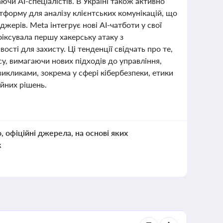
ючи AI-спеціалістів. В Україні також активно
тформу для аналізу клієнтських комунікацій, що
жерів. Meta інтегрує нові AI-чатботи у свої
фіксувала першу хакерську атаку з
сті для захисту. Ці тенденції свідчать про те,
у, вимагаючи нових підходів до управління,
икликами, зокрема у сфері кібербезпеки, етики
ійних рішень.
о, офіційні джерела, на основі яких
к