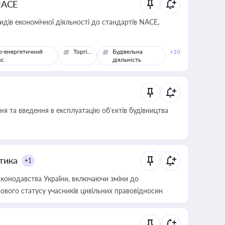
NACE
идів економічної діяльності до стандартів NACE,
о-енергетичний
Торгівля
Будівельна
+10
кс
діяльність
я та введення в експлуатацію об’єктів будівництва
итика
+1
конодавства України, включаючи зміни до
ового статусу учасників цивільних правовідносин