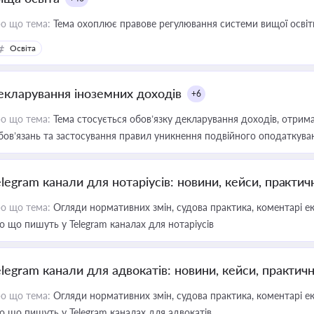
о що тема:
Тема охоплює правове регулювання системи вищої освіти, о
Освіта
екларування іноземних доходів
+6
о що тема:
Тема стосується обов’язку декларування доходів, отрим
бов’язань та застосування правил уникнення подвійного оподаткува
elegram канали для нотаріусів: новини, кейси, практич
о що тема:
Огляди нормативних змін, судова практика, коментарі екс
о що пишуть у Telegram каналах для нотаріусів
elegram канали для адвокатів: новини, кейси, практич
о що тема:
Огляди нормативних змін, судова практика, коментарі екс
о що пишуть у Telegram каналах для адвокатів