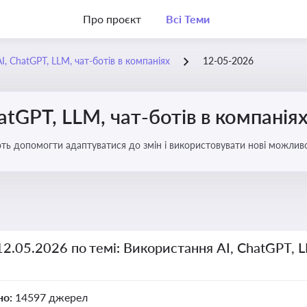
Про проєкт
Всі Теми
, ChatGPT, LLM, чат-ботів в компаніях
12-05-2026
atGPT, LLM, чат-ботів в компанія
ають допомогти адаптуватися до змін і використовувати нові можливо
рати компаній
12.05.2026 по темі: Використання AI, ChatGPT, L
но:
14597 джерел