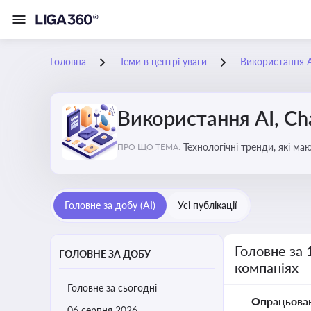
Головна
Теми в центрі уваги
Використання AI
Використання AI, Ch
Технологічні тренди, які м
ПРО ЩО ТЕМА:
ефективність і знизити вит
Головне за добу (AI)
Усі публікації
Головне за 
ГОЛОВНЕ ЗА ДОБУ
компаніях
Головне за сьогодні
Опрацьова
06 серпня 2026