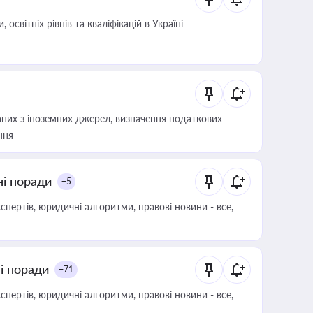
світніх рівнів та кваліфікацій в Україні
аних з іноземних джерел, визначення податкових
ння
ні поради
+5
пертів, юридичні алгоритми, правові новини - все,
ні поради
+71
пертів, юридичні алгоритми, правові новини - все,