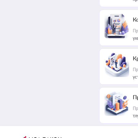
К
Пр
ух
К
Пр
ус
П
Пр
тл