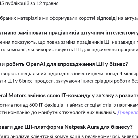
45 публікацій за 12 травня
ібраних матеріалів ми сформували короткі відповіді на актуал
тивно замінювати працівників штучним інтелектом у
ння показують, що повна заміна працівників ШІ не завжди 
ь компанії, які використовують ШІ для підсилення працівникі
ки робить OpenAI для впровадження ШІ у бізнес?
творює спеціальний підрозділ з інвестиціями понад 4 мілья
ати ШІ у бізнес-процеси, залучаючи інженерів для роботи б
ral Motors змінює свою ІТ-команду у зв’язку з розви
тила понад 600 ІТ-фахівців і наймає спеціалістів із навичк
ати компанію до майбутніх технологічних викликів.
Джерел
еваги дає ШІ-платформа Netpeak Aura для бізнесу?
Aura аналізує клієнтські комунікації в реальному часі, виявля