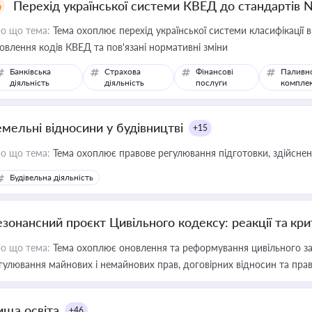
Перехід української системи КВЕД до стандартів 
о що тема:
Тема охоплює перехід української системи класифікації в
овлення кодів КВЕД та пов'язані нормативні зміни
Банківська
Страхова
Фінансові
Паливн
діяльність
діяльність
послуги
компле
емельні відносини у будівництві
+15
о що тема:
Тема охоплює правове регулювання підготовки, здійсненн
Будівельна діяльність
езонансний проєкт Цивільного кодексу: реакції та кр
о що тема:
Тема охоплює оновлення та реформування цивільного за
гулювання майнових і немайнових прав, договірних відносин та прав
ища освіта
+46