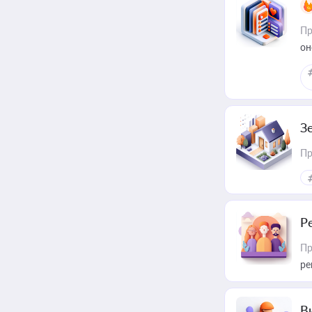
Пр
он
З
Пр
Р
Пр
ре
В