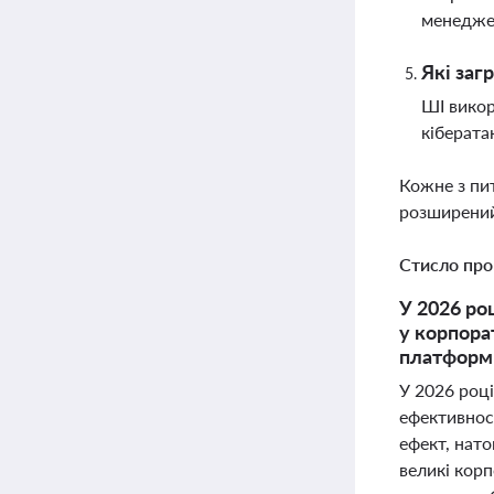
менеджер
Які заг
ШІ викор
кіберата
Кожне з пи
розширений
Стисло про
У 2026 ро
у корпора
платформи
У 2026 році
ефективнос
ефект, нат
великі корп