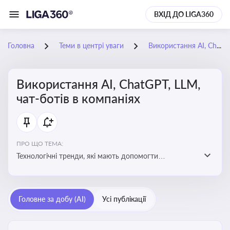
ВХІД ДО LIGA360
Головна
Теми в центрі уваги
Використання AI, ChatGPT, LLM, чат-ботів в компаніях
Використання AI, ChatGPT, LLM,
чат-ботів в компаніях
ПРО ЩО ТЕМА:
Технологічні тренди, які мають допомогти
адаптуватися до змін і використовувати нові
можливості для розвитку бізнесут, значно підвищити
ефективність і знизити витрати компаній
Головне за добу (AI)
Усі публікації