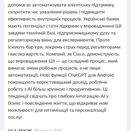
допомагає автоматизувати клієнтську підтримку,
скоротити час ухвалення рішень і підвищити
ефективність внутрішніх процесів. Українські банки
мають потенціал стати лідерами у впровадженні ШІ
завдяки технічній базі, підприємницькому духу та
регуляторному вікну для експериментів. Проте
існують бар’єри, зокрема страх перед регуляторами
і висока вартість. Компанії, як Cisco, демонструють,
що впровадження ШІ — це складний процес, який
вимагає зміни робочих процесів, а не лише
автоматизації. Нові функції ChatGPT для Android
покращують користувацький досвід, роблячи
роботу з AI більш зручною і продуктивною. Ці
тенденції свідчать про глибоку інтеграцію AI у
бізнес і повсякденне життя, що відкриває нові
можливості для оптимізації та персоналізації
послуг.
LIGA ZAKON,
29 травня 2026