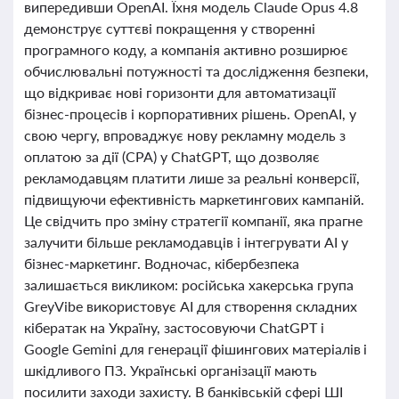
випередивши OpenAI. Їхня модель Claude Opus 4.8
демонструє суттєві покращення у створенні
програмного коду, а компанія активно розширює
обчислювальні потужності та дослідження безпеки,
що відкриває нові горизонти для автоматизації
бізнес-процесів і корпоративних рішень. OpenAI, у
свою чергу, впроваджує нову рекламну модель з
оплатою за дії (CPA) у ChatGPT, що дозволяє
рекламодавцям платити лише за реальні конверсії,
підвищуючи ефективність маркетингових кампаній.
Це свідчить про зміну стратегії компанії, яка прагне
залучити більше рекламодавців і інтегрувати AI у
бізнес-маркетинг. Водночас, кібербезпека
залишається викликом: російська хакерська група
GreyVibe використовує AI для створення складних
кібератак на Україну, застосовуючи ChatGPT і
Google Gemini для генерації фішингових матеріалів і
шкідливого ПЗ. Українські організації мають
посилити заходи захисту. В банківській сфері ШІ