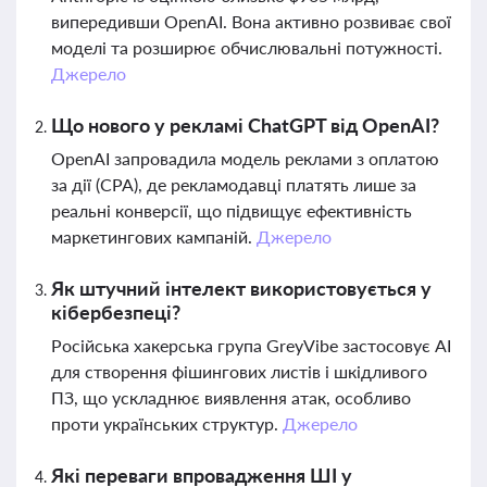
випередивши OpenAI. Вона активно розвиває свої
моделі та розширює обчислювальні потужності.
Джерело
Що нового у рекламі ChatGPT від OpenAI?
OpenAI запровадила модель реклами з оплатою
за дії (CPA), де рекламодавці платять лише за
реальні конверсії, що підвищує ефективність
маркетингових кампаній.
Джерело
Як штучний інтелект використовується у
кібербезпеці?
Російська хакерська група GreyVibe застосовує AI
для створення фішингових листів і шкідливого
ПЗ, що ускладнює виявлення атак, особливо
проти українських структур.
Джерело
Які переваги впровадження ШІ у