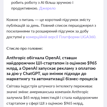
робить роботу з AI більш зручною і
продуктивною.
Джерело
Кожне з питань — це короткий підсумок змісту
публікацій за день. Повний список першоджерел з
посиланнями та розширений підсумок за добу
доступні у
комерційній версії Платформи LIGA360.
Стисло про головне:
Anthropic обігнала OpenAI, ставши
найдорожчим ШІ-стартапом із оцінкою $965
млрд, а OpenAI запускає рекламу з оплатою
за дію у ChatGPT, що змінює підходи до
маркетингу та автоматизації бізнес-процесів
Світова індустрія штучного інтелекту переживає
значні зміни: американська компанія Anthropic
залучила $65 млрд інвестицій і стала найдорожчим
стартапом у сфері ШІ з оцінкою $965 млрд,