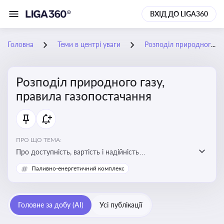
ВХІД ДО LIGA360
Головна
Теми в центрі уваги
Розподіл природного газу, правила газопостачання
Розподіл природного газу,
правила газопостачання
ПРО ЩО ТЕМА:
Про доступність, вартість і надійність
енергопостачання для бізнесу та вплив на економічну
Паливно-енергетичний комплекс
стабільність
Головне за добу (AI)
Усі публікації