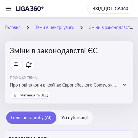
ВХІД ДО LIGA360
Головна
Теми в центрі уваги
Зміни в законодавстві ЄС
Зміни в законодавстві ЄС
ПРО ЩО ТЕМА:
Про нові закони в країнах Європейського Союзу, які
впливають на умови торгівлі, трудової міграції,
Митниця та ЗЕД
інтеграції та перспективу членства України в
Євросоюзі
Головне за добу (AI)
Усі публікації