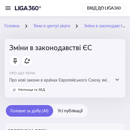
ВХІД ДО LIGA360
Головна
Теми в центрі уваги
Зміни в законодавстві ЄС
Зміни в законодавстві ЄС
ПРО ЩО ТЕМА:
Про нові закони в країнах Європейського Союзу, які
впливають на умови торгівлі, трудової міграції,
Митниця та ЗЕД
інтеграції та перспективу членства України в
Євросоюзі
Головне за добу (AI)
Усі публікації