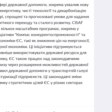
сфері державної допомоги, зокрема ухвалив нову
енергетику, чисті технології та декарбонізацію
рі, спрощені та прогнозовані умови для надання
гічного переходу та сталого розвитку. CISAF
 у кількох масштабних програмах, зокрема у
ініціативи "Компас конкурентоспроможності" та
ономіки ЄС, такі як зниження цін на енергоносії,
ної економіки. Ці ініціативи підтримуються
ивніше використовувати державні ресурси для
рямку, ЄС також працює над законодавчими
кризу через розширення можливостей державної
авил державної допомоги у транспортній галузі
туризації підприємств. Ці законодавчі зміни
мку стратегічних цілей ЄС у різних секторах