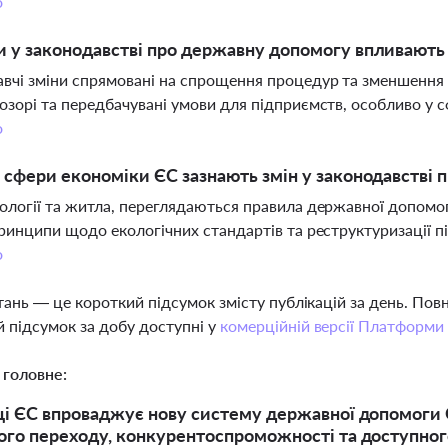
о
и у законодавстві про державну допомогу впливають
вчі зміни спрямовані на спрощення процедур та зменшення
озорі та передбачувані умови для підприємств, особливо у сф
о
і сфери економіки ЄС зазнають змін у законодавстві
ології та житла, переглядаються правила державної допомо
принципи щодо екологічних стандартів та реструктуризації п
о
тань — це короткий підсумок змісту публікацій за день. По
 підсумок за добу доступні у
комерційній версії Платформи
 головне:
ці ЄС впроваджує нову систему державної допомоги 
ого переходу, конкурентоспроможності та доступно