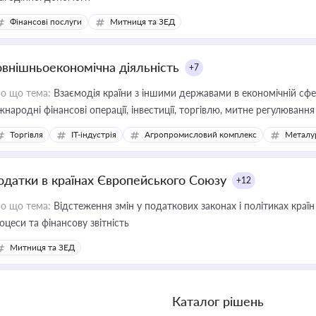
Фінансові послуги
Митниця та ЗЕД
овнішньоекономічна діяльність
+7
о що тема:
Взаємодія країни з іншими державами в економічній сфері
жнародні фінансові операції, інвестиції, торгівлю, митне регулювання
Торгівля
IT-індустрія
Агропромисловий комплекс
Металу
одатки в країнах Європейського Союзу
+12
о що тема:
Відстеження змін у податкових законах і політиках країн
оцеси та фінансову звітність
Митниця та ЗЕД
Каталог рішень