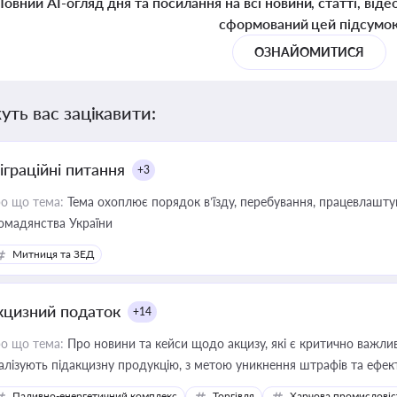
Повний AI-огляд дня та посилання на всі новини, статті, віде
сформований цей підсумо
ОЗНАЙОМИТИСЯ
уть вас зацікавити:
іграційні питання
+3
о що тема:
Тема охоплює порядок в’їзду, перебування, працевлаштув
омадянства України
Митниця та ЗЕД
кцизний податок
+14
о що тема:
Про новини та кейси щодо акцизу, які є критично важли
алізують підакцизну продукцію, з метою уникнення штрафів та ефек
Паливно-енергетичний комплекс
Торгівля
Харчова промисловіс