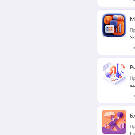
М
Пр
Ук
ін
Ри
Пр
ва
Б
Пр
бл