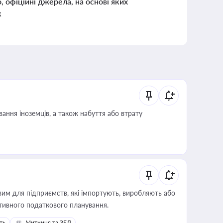
о, офіційні джерела, на основі яких
к
ання іноземців, а також набуття або втрату
вим для підприємств, які імпортують, виробляють або
тивного податкового планування.
ть
Митниця та ЗЕД