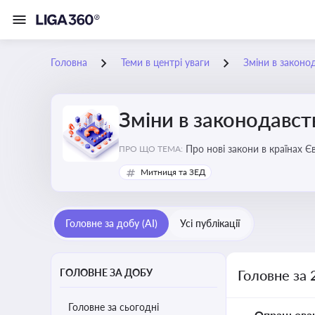
Головна
Теми в центрі уваги
Зміни в законо
Зміни в законодавст
Про нові закони в країнах Європейського Союзу, які впливають на умови торгівлі, тр
ПРО ЩО ТЕМА:
Євросоюзі
Митниця та ЗЕД
Головне за добу (AI)
Усі публікації
ГОЛОВНЕ ЗА ДОБУ
Головне за 
Головне за сьогодні
Опрацьова