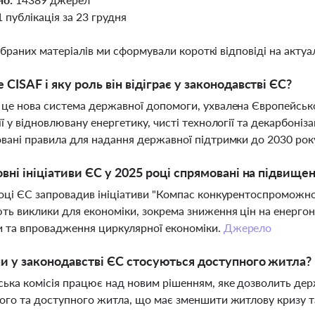
1 публікація за 23 грудня
ібраних матеріалів ми сформували короткі відповіді на актуал
 CISAF і яку роль він відіграє у законодавстві ЄС?
це нова система державної допомоги, ухвалена Європейсько
ії у відновлювану енергетику, чисті технології та декарбоні
вані правила для надання державної підтримки до 2030 рок
овні ініціативи ЄС у 2025 році спрямовані на підви
оці ЄС запровадив ініціативи "Компас конкурентоспроможност
ть виклики для економіки, зокрема зниження цін на енергон
 та впровадження циркулярної економіки.
Джерело
ни у законодавстві ЄС стосуються доступного житла?
ька комісія працює над новим рішенням, яке дозволить д
ого та доступного житла, що має зменшити житлову кризу т