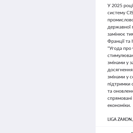
У 2025 роц
систему CIS
промисловос
державної 
замінює тим
Франції та 
"Угода про 
стимулюван
змінами у 
досягнення
змінами у 
підтримки 
та оновленн
спрямовані 
економіки.
LIGA ZAKON