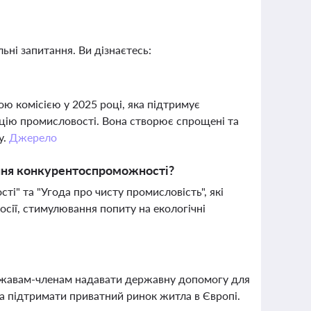
ьні запитання. Ви дізнаєтесь:
ю комісією у 2025 році, яка підтримує
зацію промисловості. Вона створює спрощені та
у.
Джерело
щення конкурентоспроможності?
і" та "Угода про чисту промисловість", які
осії, стимулювання попиту на екологічні
ержавам-членам надавати державну допомогу для
а підтримати приватний ринок житла в Європі.