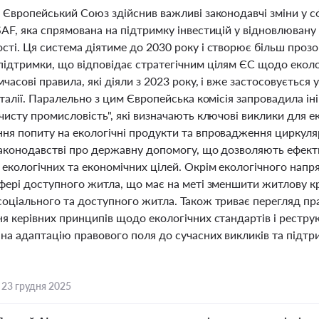
і Європейський Союз здійснив важливі законодавчі зміни у 
AF, яка спрямована на підтримку інвестицій у відновлювану 
ті. Ця система діятиме до 2030 року і створює більш прозо
підтримки, що відповідає стратегічним цілям ЄС щодо еколо
часові правила, які діяли з 2023 року, і вже застосовується
Італії. Паралельно з цим Європейська комісія запровадила 
чисту промисловість", які визначають ключові виклики для ек
ня попиту на екологічні продукти та впровадження циркуляр
законодавстві про державну допомогу, що дозволяють ефект
 екологічних та економічних цілей. Окрім екологічного нап
сфері доступного житла, що має на меті зменшити житлову 
соціального та доступного житла. Також триває перегляд пр
я керівних принципів щодо екологічних стандартів і реструк
на адаптацію правового поля до сучасних викликів та підтри
,
23 грудня 2025