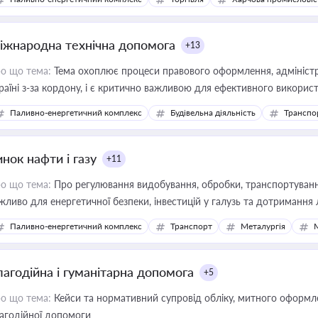
іжнародна технічна допомога
+13
о що тема:
Тема охоплює процеси правового оформлення, адміністр
раїні з-за кордону, і є критично важливою для ефективного використ
фраструктурних проєктів
Паливно-енергетичний комплекс
Будівельна діяльність
Транспо
нок нафти і газу
+11
о що тема:
Про регулювання видобування, обробки, транспортування
жливо для енергетичної безпеки, інвестицій у галузь та дотримання 
Паливно-енергетичний комплекс
Транспорт
Металургія
лагодійна і гуманітарна допомога
+5
о що тема:
Кейси та нормативний супровід обліку, митного оформлен
агодійної допомоги