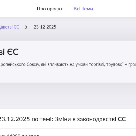
Про проєкт
Всі Теми
давстві ЄС
23-12-2025
ві ЄС
удової міграції, інтеграції та перспективу членства України в
23.12.2025 по темі: Зміни в законодавстві ЄС
но:
14389 джерел