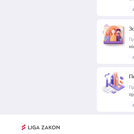
З
Пр
мі
П
Пр
пр