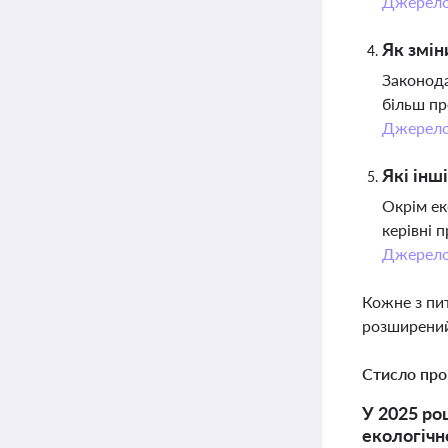
Джерел
Як змін
Законода
більш пр
Джерел
Які інш
Окрім ек
керівні 
Джерел
Кожне з пи
розширений
Стисло про
У 2025 ро
екологічн