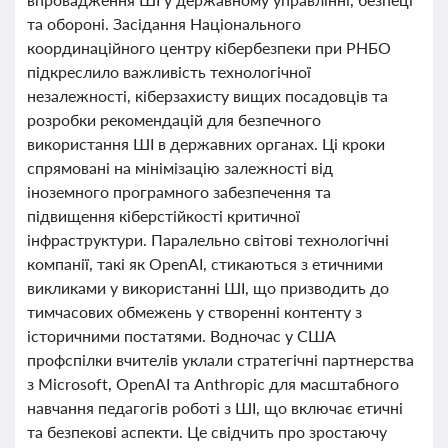
та обороні. Засідання Національного
координаційного центру кібербезпеки при РНБО
підкреслило важливість технологічної
незалежності, кіберзахисту вищих посадовців та
розробки рекомендацій для безпечного
використання ШІ в державних органах. Ці кроки
спрямовані на мінімізацію залежності від
іноземного програмного забезпечення та
підвищення кіберстійкості критичної
інфраструктури. Паралельно світові технологічні
компанії, такі як OpenAI, стикаються з етичними
викликами у використанні ШІ, що призводить до
тимчасових обмежень у створенні контенту з
історичними постатями. Водночас у США
профспілки вчителів уклали стратегічні партнерства
з Microsoft, OpenAI та Anthropic для масштабного
навчання педагогів роботі з ШІ, що включає етичні
та безпекові аспекти. Це свідчить про зростаючу