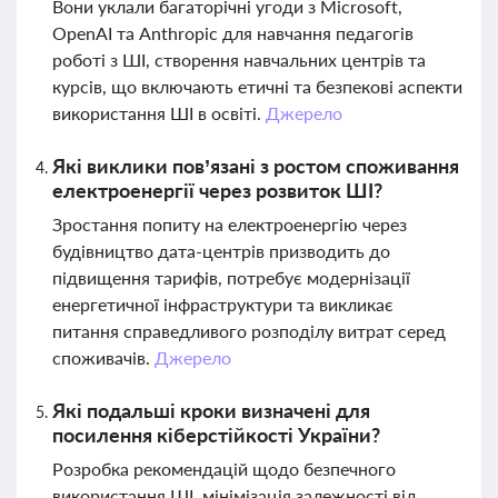
Вони уклали багаторічні угоди з Microsoft,
OpenAI та Anthropic для навчання педагогів
роботі з ШІ, створення навчальних центрів та
курсів, що включають етичні та безпекові аспекти
використання ШІ в освіті.
Джерело
Які виклики пов’язані з ростом споживання
електроенергії через розвиток ШІ?
Зростання попиту на електроенергію через
будівництво дата-центрів призводить до
підвищення тарифів, потребує модернізації
енергетичної інфраструктури та викликає
питання справедливого розподілу витрат серед
споживачів.
Джерело
Які подальші кроки визначені для
посилення кіберстійкості України?
Розробка рекомендацій щодо безпечного
використання ШІ, мінімізація залежності від