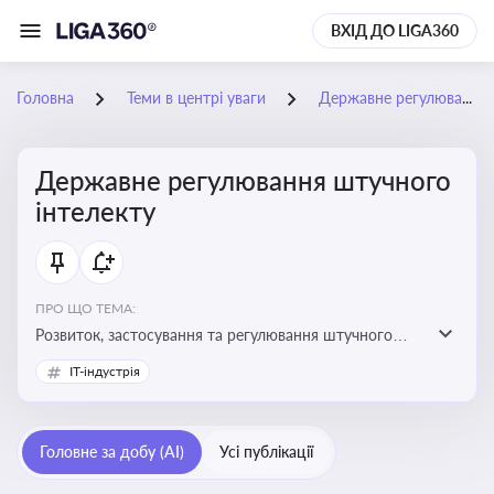
ВХІД ДО LIGA360
Головна
Теми в центрі уваги
Державне регулювання штучного інтелекту
Державне регулювання штучного
інтелекту
ПРО ЩО ТЕМА:
Розвиток, застосування та регулювання штучного
інтелекту в різних сферах — від управління бізнесом
IT-індустрія
до державного сектора
Головне за добу (AI)
Усі публікації