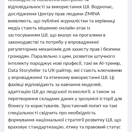
відповідальності за використання ШІ. Водночас,
дослідження Центру прав людини ZMINA
виявляють, що публічні журналістки та керівниці
медіа стають мішенню онлайн-атак із
застосуванням ШІ, що вказує на прогалини в
законодавстві та потребу у впровадженні
регуляторних механізмів для захисту прав і безпеки
громадян. Паралельно з цим, розвиток штучного
інтелекту породжує нові професії, такі як AI-тренер,
Data Storyteller та UX-райтер, які стають ключовими
у впровадженні та етичному використанні ШІ. Ці
фахівці відповідають за навчання моделей,
адаптацію ШІ до людської психології, а також за
перетворення складних даних у зрозумілі історії для
бізнесу та користувачів. Зростаючий попит на такі
спеціальності свідчить про необхідність
формування національної стратегії розвитку ШІ, що
враховує стандартизацію, етику та правовий статус