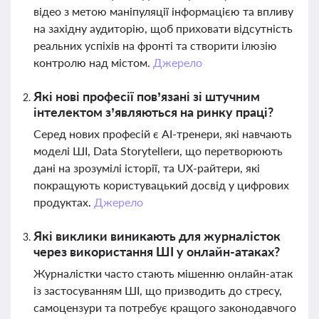
відео з метою маніпуляції інформацією та впливу
на західну аудиторію, щоб приховати відсутність
реальних успіхів на фронті та створити ілюзію
контролю над містом.
Джерело
Які нові професії пов’язані зі штучним
інтелектом з’являються на ринку праці?
Серед нових професій є AI-тренери, які навчають
моделі ШІ, Data Storytellerи, що перетворюють
дані на зрозумілі історії, та UX-райтери, які
покращують користувацький досвід у цифрових
продуктах.
Джерело
Які виклики виникають для журналісток
через використання ШІ у онлайн-атаках?
Журналістки часто стають мішенню онлайн-атак
із застосуванням ШІ, що призводить до стресу,
самоцензури та потребує кращого законодавчого