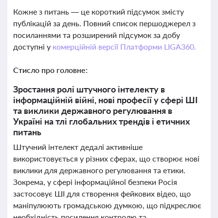
Кожне з питань — це короткий підсумок змісту
публікацій за день. Повний список першоджерел з
посиланнями та розширений підсумок за добу
доступні у
комерційній версії Платформи LIGA360.
Стисло про головне:
Зростання ролі штучного інтелекту в
інформаційній війні, нові професії у сфері ШІ
та виклики державного регулювання в
Україні на тлі глобальних трендів і етичних
питань
Штучний інтелект дедалі активніше
використовується у різних сферах, що створює нові
виклики для державного регулювання та етики.
Зокрема, у сфері інформаційної безпеки Росія
застосовує ШІ для створення фейкових відео, що
маніпулюють громадською думкою, що підкреслює
необхідність посилення контролю та