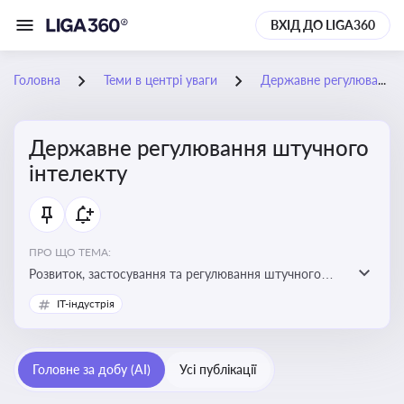
ВХІД ДО LIGA360
Головна
Теми в центрі уваги
Державне регулювання штучного інтелекту
Державне регулювання штучного
інтелекту
ПРО ЩО ТЕМА:
Розвиток, застосування та регулювання штучного
інтелекту в різних сферах — від управління бізнесом
IT-індустрія
до державного сектора
Головне за добу (AI)
Усі публікації