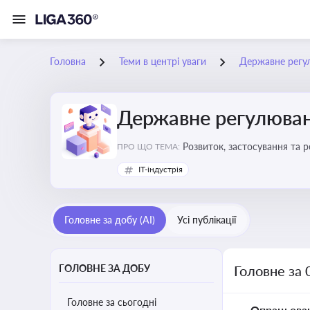
Головна
Теми в центрі уваги
Державне регу
Державне регулюван
Розвиток, застосування та 
ПРО ЩО ТЕМА:
IT-індустрія
Головне за добу (AI)
Усі публікації
ГОЛОВНЕ ЗА ДОБУ
Головне за 
Головне за сьогодні
Опрацьова