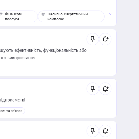
Фінансові
Паливно-енергетичний
+9
послуги
комплекс
щують ефективність, функціональність або
його використання
підприємстві
ом та зв'язок