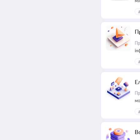
мі
П
Пр
ін
Е
Пр
мо
В