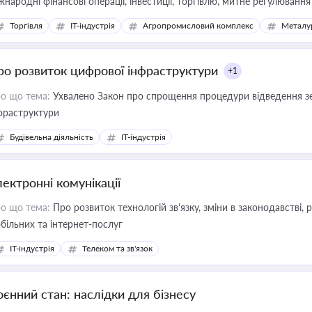
жнародні фінансові операції, інвестиції, торгівлю, митне регулювання
Торгівля
IT-індустрія
Агропромисловий комплекс
Металу
ро розвиток цифрової інфраструктури
+1
о що тема:
Ухвалено Закон про спрощення процедури відведення зе
фраструктури
Будівельна діяльність
IT-індустрія
лектронні комунікації
о що тема:
Про розвиток технологій зв'язку, зміни в законодавстві, 
більних та інтернет-послуг
IT-індустрія
Телеком та зв'язок
оєнний стан: наслідки для бізнесу