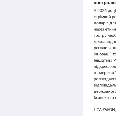
контролю 
У 2026 роц
стрімкий ро
доларів дл
через етич
гостру необ
міжнародно
регулювання
інновації,
Ініціатива 
підкреслююч
от мережа 
розглядают
відповідаль
державного
безпеки та 
LIGA ZAKON