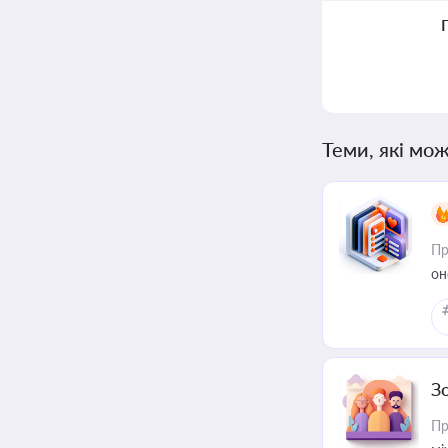
Теми, які мож
Пр
он
З
Пр