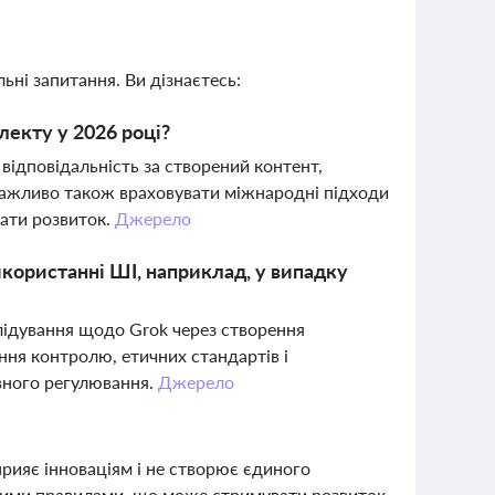
ьні запитання. Ви дізнаєтесь:
лекту у 2026 році?
відповідальність за створений контент,
 Важливо також враховувати міжнародні підходи
ати розвиток.
Джерело
користанні ШІ, наприклад, у випадку
зслідування щодо Grok через створення
ння контролю, етичних стандартів і
авного регулювання.
Джерело
рияє інноваціям і не створює єдиного
кими правилами, що може стримувати розвиток,