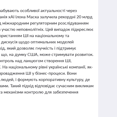
набувають особливої актуальності через
анія xAI Ілона Маска залучила рекордні 20 млрд
під міжнародним регуляторним розслідуванням
з участю неповнолітніх. Цей випадок підкреслює
икористанням ШІ на національному та
є дискусія щодо оптимальних моделей
ід, який дозволяє гнучкість і підтримує
м, що, на думку США, може стримувати розвиток.
 контроль над ланцюгом створення ШІ,
а національному рівні українські компанії, як-
провадження ШІ у бізнес-процеси. Вони
 людей, і формують корпоративну культуру, де
лами. Такий підхід відповідає сучасним викликам
та механізми контролю для забезпечення