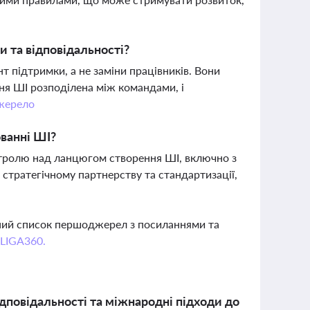
и та відповідальності?
нт підтримки, а не заміни працівників. Вони
ня ШІ розподілена між командами, і
жерело
юванні ШІ?
онтролю над ланцюгом створення ШІ, включно з
 стратегічному партнерству та стандартизації,
вний список першоджерел з посиланнями та
 LIGA360.
дповідальності та міжнародні підходи до