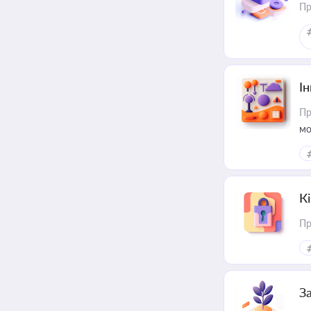
Пр
Ін
Пр
мо
К
Пр
З