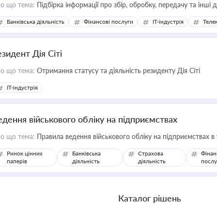
о що тема:
Підбірка інформації про збір, обробку, передачу та інші
Банківська діяльність
Фінансові послуги
IT-індустрія
Телек
езидент Дія Сіті
о що тема:
Отримання статусу та діяльність резиденту Дія Сіті
IT-індустрія
едення військового обліку на підприємствах
о що тема:
Правила ведення військового обліку на підприємствах в
Ринок цінних
Банківська
Страхова
Фінан
паперів
діяльність
діяльність
послу
Каталог рішень