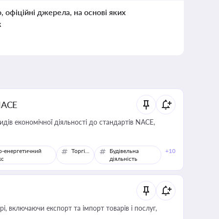
о, офіційні джерела, на основі яких
к
NACE
идів економічної діяльності до стандартів NACE,
о-енергетичний
Торгівля
Будівельна
+10
кс
діяльність
, включаючи експорт та імпорт товарів і послуг,