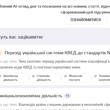
Повний AI-огляд дня та посилання на всі новини, статті, віде
сформований цей підсумо
ОЗНАЙОМИТИСЯ
уть вас зацікавити:
Перехід української системи КВЕД до стандартів 
о що тема:
Тема охоплює перехід української системи класифікації в
овлення кодів КВЕД та пов'язані нормативні зміни
Банківська
Страхова
Фінансові
Паливн
діяльність
діяльність
послуги
компле
овнішньоекономічна діяльність
+1
о що тема:
Взаємодія країни з іншими державами в економічній сфері