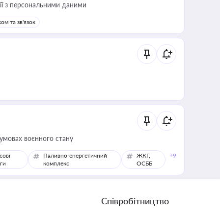
 дії з персональними даними
ом та зв'язок
 умовах воєнного стану
сові
Паливно-енергетичний
ЖКГ,
+9
ги
комплекс
ОСББ
Співробітництво