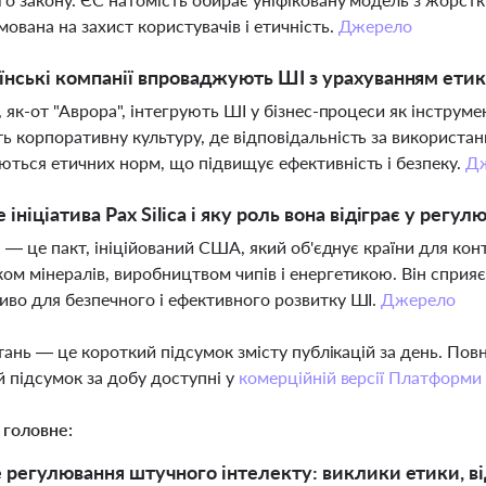
мована на захист користувачів і етичність.
Джерело
їнські компанії впроваджують ШІ з урахуванням етик
, як-от "Аврора", інтегрують ШІ у бізнес-процеси як інструме
 корпоративну культуру, де відповідальність за використан
ться етичних норм, що підвищує ефективність і безпеку.
Д
 ініціатива Pax Silica і яку роль вона відіграє у регул
ca — це пакт, ініційований США, який об'єднує країни для к
ом мінералів, виробництвом чипів і енергетикою. Він сприяє
во для безпечного і ефективного розвитку ШІ.
Джерело
тань — це короткий підсумок змісту публікацій за день. По
 підсумок за добу доступні у
комерційній версії Платформи
 головне:
регулювання штучного інтелекту: виклики етики, ві