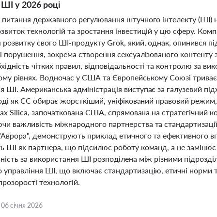
ШІ у 2026 році
і питання державного регулювання штучного інтелекту (ШІ) 
звиток технологій та зростання інвестицій у цю сферу. Комп
я розвитку свого ШІ-продукту Grok, який, однак, опинився 
ні порушення, зокрема створення сексуалізованого контенту 
хідність чітких правил, відповідальності та контролю за в
му рівнях. Водночас у США та Європейському Союзі трива
 ШІ. Американська адміністрація виступає за галузевий підх
 тоді як ЄС обирає жорсткіший, уніфікований правовий режи
Pax Silica, започаткована США, спрямована на стратегічний
и важливість міжнародного партнерства та стандартизації. Н
"Аврора", демонструють приклад етичного та ефективного в
ь ШІ як партнера, що підсилює роботу команд, а не замінює
ність за використання ШІ розподілена між різними підрозді
 управління ШІ, що включає стандартизацію, етичні норми 
прозорості технологій.
,
06 січня 2026