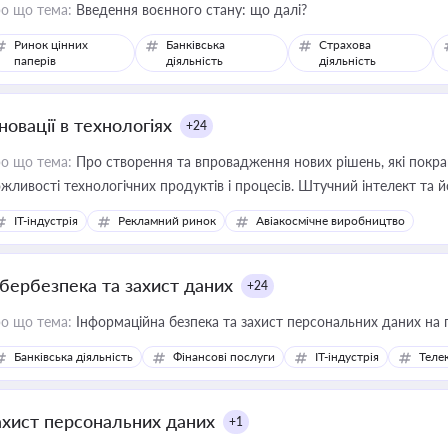
о що тема:
Введення воєнного стану: що далі?
Ринок цінних
Банківська
Страхова
паперів
діяльність
діяльність
новації в технологіях
+24
о що тема:
Про створення та впровадження нових рішень, які покра
жливості технологічних продуктів і процесів. Штучний інтелект та 
IT-індустрія
Рекламний ринок
Авіакосмічне виробництво
ібербезпека та захист даних
+24
о що тема:
Інформаційна безпека та захист персональних даних на 
Банківська діяльність
Фінансові послуги
IT-індустрія
Телек
ахист персональних даних
+1