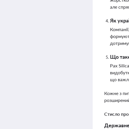
але спря
Як укра
Компанії
формують
дотримую
Що таке
Pax Sili
видобутк
що важли
Кожне з пи
розширений
Стисло про
Державне 