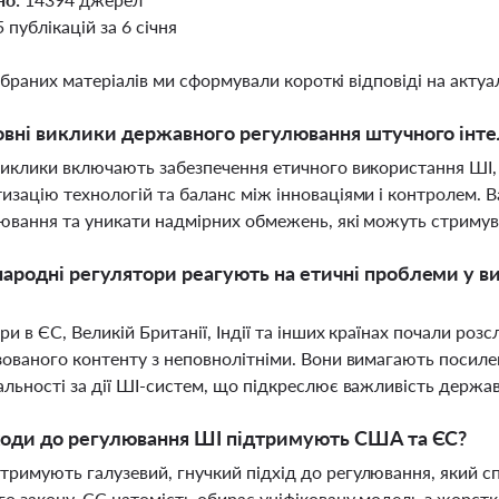
5 публікацій за 6 січня
ібраних матеріалів ми сформували короткі відповіді на актуал
овні виклики державного регулювання штучного інте
виклики включають забезпечення етичного використання ШІ, 
изацію технологій та баланс між інноваціями і контролем.
ювання та уникати надмірних обмежень, які можуть стримув
ародні регулятори реагують на етичні проблеми у ви
ри в ЄС, Великій Британії, Індії та інших країнах почали ро
зованого контенту з неповнолітніми. Вони вимагають посиле
альності за дії ШІ-систем, що підкреслює важливість держ
ходи до регулювання ШІ підтримують США та ЄС?
римують галузевий, гнучкий підхід до регулювання, який сп
о закону. ЄС натомість обирає уніфіковану модель з жорст