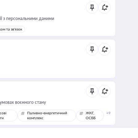
 дії з персональними даними
ом та зв'язок
 умовах воєнного стану
сові
Паливно-енергетичний
ЖКГ,
+9
ги
комплекс
ОСББ