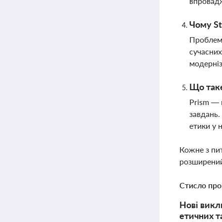
впровад
Чому St
Проблеми
сучасних
модерніз
Що таке
Prism — 
завдань.
етики у 
Кожне з пи
розширений
Стисло про
Нові викл
етичних т