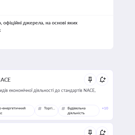
о, офіційні джерела, на основі яких
к
NACE
идів економічної діяльності до стандартів NACE,
о-енергетичний
Торгівля
Будівельна
+10
кс
діяльність