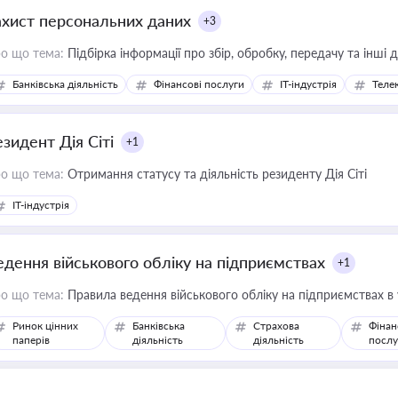
ахист персональних даних
+3
о що тема:
Підбірка інформації про збір, обробку, передачу та інші
Банківська діяльність
Фінансові послуги
IT-індустрія
Телек
езидент Дія Сіті
+1
о що тема:
Отримання статусу та діяльність резиденту Дія Сіті
IT-індустрія
едення військового обліку на підприємствах
+1
о що тема:
Правила ведення військового обліку на підприємствах в
Ринок цінних
Банківська
Страхова
Фінан
паперів
діяльність
діяльність
послу