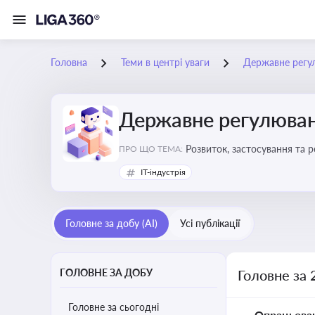
Головна
Теми в центрі уваги
Державне регу
Державне регулюван
Розвиток, застосування та 
ПРО ЩО ТЕМА:
IT-індустрія
Головне за добу (AI)
Усі публікації
ГОЛОВНЕ ЗА ДОБУ
Головне за 
Головне за сьогодні
Опрацьова