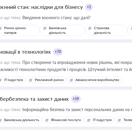
оєнний стан: наслідки для бізнесу
+1
о що тема:
Введення воєнного стану: що далі?
Ринок цінних
Банківська
Страхова
паперів
діяльність
діяльність
новації в технологіях
+70
о що тема:
Про створення та впровадження нових рішень, які покра
жливості технологічних продуктів і процесів. Штучний інтелект та 
IT-індустрія
Рекламний ринок
Авіакосмічне виробництво
ібербезпека та захист даних
+59
о що тема:
Інформаційна безпека та захист персональних даних на 
Банківська діяльність
Фінансові послуги
IT-індустрія
Телек