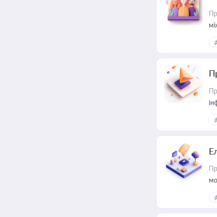
Пр
мі
П
Пр
ін
Е
Пр
мо