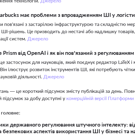
ження технологій.
Джерело
arbucks має проблеми з впровадженням ШІ у логісти
 пов'язані з застарілою інфраструктурою та складністю ме
 ШІ-рішень. Це призводить до нестачі або надлишку товарі
ації систем.
Джерело
 Prism від OpenAI і як він пов’язаний з регулюванням
це застосунок для науковців, який поєднує редактор LaTeX і
 Він ілюструє розвиток інструментів ШІ, які потребують чітк
науковій діяльності.
Джерело
тань — це короткий підсумок змісту публікацій за день. По
 підсумок за добу доступні у
комерційній версії Платформи
 головне:
ики державного регулювання штучного інтелекту: від 
а безпекових аспектів використання ШІ у бізнесі та н