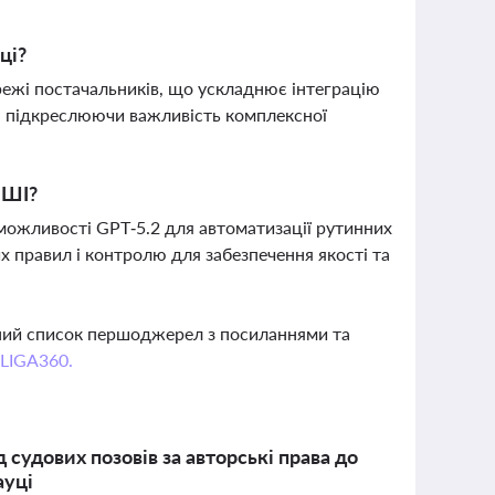
ці?
режі постачальників, що ускладнює інтеграцію
в, підкреслюючи важливість комплексної
 ШІ?
 можливості GPT‑5.2 для автоматизації рутинних
их правил і контролю для забезпечення якості та
вний список першоджерел з посиланнями та
 LIGA360.
судових позовів за авторські права до
ауці