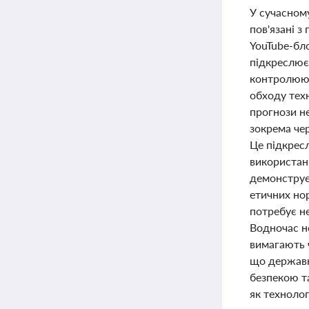
У сучасному
пов'язані з
YouTube-бл
підкреслює 
контролюют
обходу техн
прогнози не
зокрема че
Це підкресл
використанн
демонструє
етичних нор
потребує не
Водночас но
вимагають ч
що державн
безпекою т
як технолог