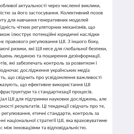
обливої актуальності через численні виклики,
ністю за його застосування. Колективний позов
енту для навчання генеративних моделей
ідність чітких регуляторних механізмів, що
акож ілюструє потенційні юридичні наслідки
нє правового регулювання ШІ. З іншого боку,
ючі ризики, які ШІ несе для глобальної безпеки,
 рішень людиною та поширення дезінформації.
в, які забезпечать контроль за розвитком і
 Водночас дослідження українських медіа
ть, що свідчить про усвідомлення важливості
 показують, що ефективне використання ШІ
нфраструктури та стандартизації процесів.
ціал ШІ для підтримки наукових досліджень, але
ості результатів. Ці тенденції свідчать про те,
регулювання, етичні стандарти, контроль за
і національної стратегії ШІ, яка враховуватиме
нс між інноваціями та відповідальністю.