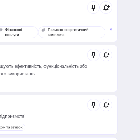
Фінансові
Паливно-енергетичний
+9
послуги
комплекс
щують ефективність, функціональність або
його використання
підприємстві
ом та зв'язок