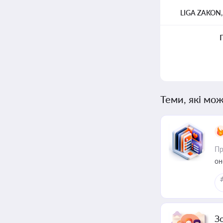
LIGA ZAKON
Теми, які мож
Пр
он
З