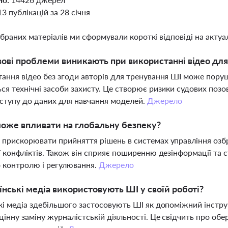
13 публікацій за 28 січня
ібраних матеріалів ми сформували короткі відповіді на актуал
вові проблеми виникають при використанні відео для
ання відео без згоди авторів для тренування ШІ може пору
ся технічні засоби захисту. Це створює ризики судових позов
тупу до даних для навчання моделей.
Джерело
оже впливати на глобальну безпеку?
прискорювати прийняття рішень в системах управління озб
ї конфліктів. Також він сприяє поширенню дезінформації та
 контролю і регулювання.
Джерело
їнські медіа використовують ШІ у своїй роботі?
кі медіа здебільшого застосовують ШІ як допоміжний інстру
цінну заміну журналістській діяльності. Це свідчить про обе