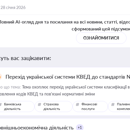
,
28 січня 2026
Повний AI-огляд дня та посилання на всі новини, статті, віде
сформований цей підсумо
ОЗНАЙОМИТИСЯ
уть вас зацікавити:
Перехід української системи КВЕД до стандартів 
о що тема:
Тема охоплює перехід української системи класифікації в
овлення кодів КВЕД та пов'язані нормативні зміни
Банківська
Страхова
Фінансові
Паливн
діяльність
діяльність
послуги
компле
овнішньоекономічна діяльність
+1