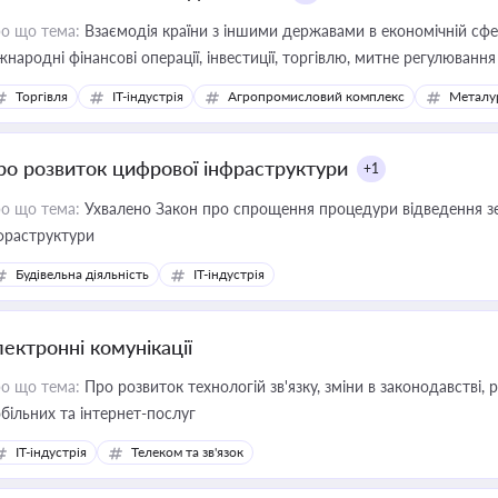
о що тема:
Взаємодія країни з іншими державами в економічній сфері
жнародні фінансові операції, інвестиції, торгівлю, митне регулювання
Торгівля
IT-індустрія
Агропромисловий комплекс
Металу
ро розвиток цифрової інфраструктури
+1
о що тема:
Ухвалено Закон про спрощення процедури відведення зе
фраструктури
Будівельна діяльність
IT-індустрія
лектронні комунікації
о що тема:
Про розвиток технологій зв'язку, зміни в законодавстві, 
більних та інтернет-послуг
IT-індустрія
Телеком та зв'язок