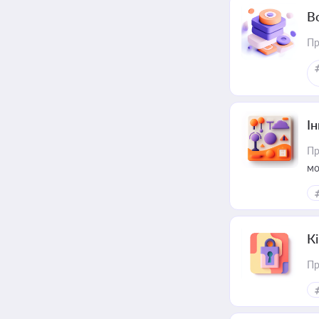
В
Пр
Ін
Пр
мо
К
Пр