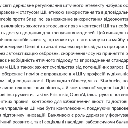
 світі державне регулювання штучного інтелекту набуває ос
 правовим статусом ШІ, етикою використання та відповідаль
огерів проти Snap Inc. за незаконне використання відеоконт
важливість захисту авторських прав у контексті ШІ та необх
ь доступ до даних для тренування моделей. Цей випадок т
ічних засобів захисту, що може суттєво вплинути на майбут
йромережі Gemini та аналітика експертів свідчать про зроста
рез автоматизацію озброєнь, скорочення часу на прийняття
ює необхідність етичного підходу та впровадження стандарті
ям ШІ, а також захист суспільства від потенційних загроз.
 обережне і помірне впровадження ШІ у професійну діяльніс
м і відповідальності. Приклади з бізнесу, як-от Starbucks,
 лише технологічних рішень, а й комплексної модернізації і
ві інструменти, такі як Prism від OpenAI, ілюструють потен
ітких правил і контролю для забезпечення якості та достовірн
е управління ШІ має бути комплексним, поєднуючи правове 
а підтримку інновацій. Важливою є роль держави у формуванн
ічний розвиток, так і соціальні наслідки, забезпечуючи бала