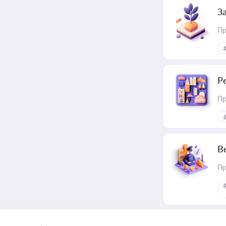
З
Пр
Р
Пр
В
Пр