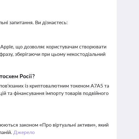
ьні запитання. Ви дізнаєтесь:
 Apple, що дозволяє користувачам створювати
 фразу, зберігаючи при цьому некостодіальний
тосхем Росії?
, пов'язаних із криптовалютним токеном A7A5 та
цій та фінансування імпорту товарів подвійного
люються законом «Про віртуальні активи», який
паній.
Джерело