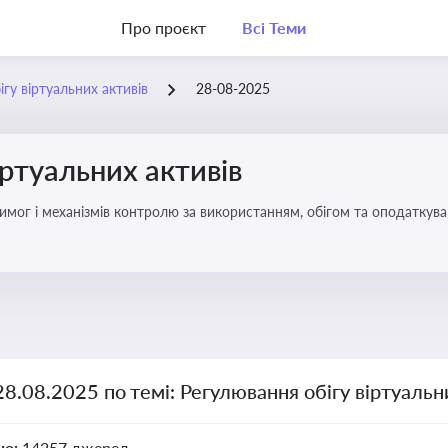
Про проєкт
Всі Теми
гу віртуальних активів
28-08-2025
іртуальних активів
имог і механізмів контролю за використанням, обігом та оподаткуван
28.08.2025 по темі: Регулювання обігу віртуальн
но:
14257 джерел