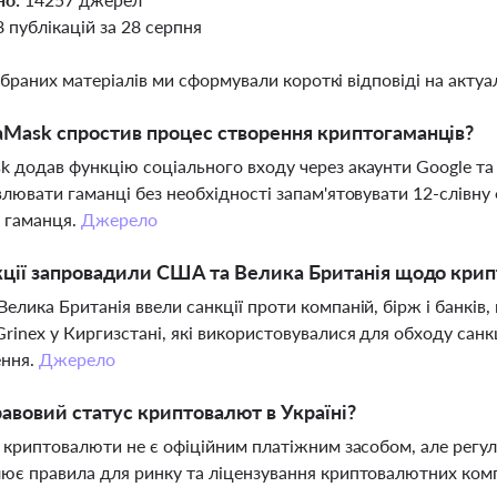
8 публікацій за 28 серпня
ібраних матеріалів ми сформували короткі відповіді на актуал
Mask спростив процес створення криптогаманців?
 додав функцію соціального входу через акаунти Google та
влювати гаманці без необхідності запам'ятовувати 12-слівну
 гаманця.
Джерело
кції запровадили США та Велика Британія щодо крип
елика Британія ввели санкції проти компаній, бірж і банків
rinex у Киргизстані, які використовувалися для обходу санк
ення.
Джерело
авовий статус криптовалют в Україні?
і криптовалюти не є офіційним платіжним засобом, але регу
ює правила для ринку та ліцензування криптовалютних ком