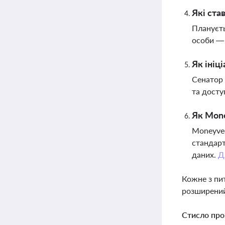
Які ста
Плануєть
особи —
Як ініц
Сенатор 
та досту
Як Mone
Moneyveo
стандарт
даних.
Д
Кожне з пи
розширений
Стисло про