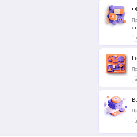
Ф
Пр
лі
І
Пр
В
Пр