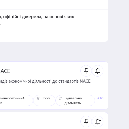
о, офіційні джерела, на основі яких
к
NACE
идів економічної діяльності до стандартів NACE,
о-енергетичний
Торгівля
Будівельна
+10
кс
діяльність