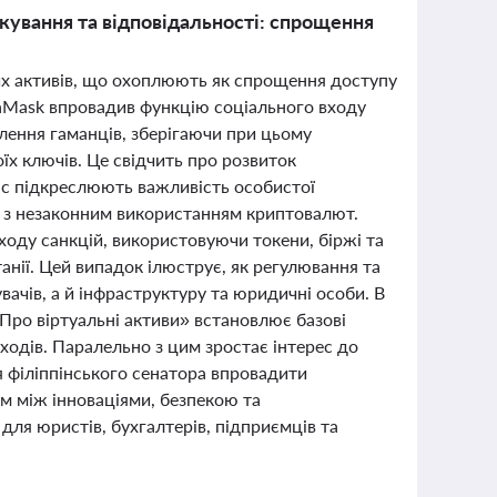
ткування та відповідальності: спрощення
них активів, що охоплюють як спрощення доступу
taMask впровадив функцію соціального входу
влення гаманців, зберігаючи при цьому
оїх ключів. Це свідчить про розвиток
ас підкреслюють важливість особистої
 з незаконним використанням криптовалют.
ходу санкцій, використовуючи токени, біржі та
нії. Цей випадок ілюструє, як регулювання та
ачів, а й інфраструктуру та юридичні особи. В
Про віртуальні активи» встановлює базові
ходів. Паралельно з цим зростає інтерес до
я філіппінського сенатора впровадити
м між інноваціями, безпекою та
для юристів, бухгалтерів, підприємців та