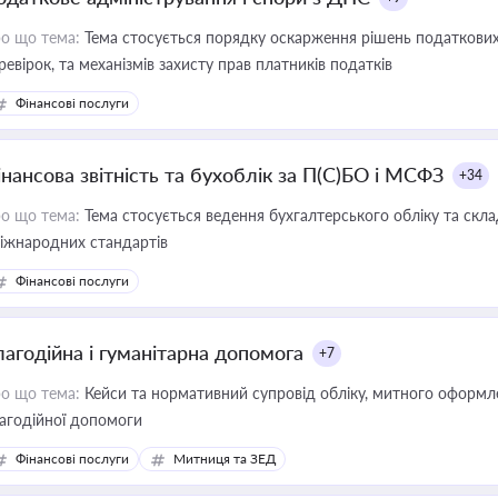
о що тема:
Тема стосується порядку оскарження рішень податкових
ревірок, та механізмів захисту прав платників податків
Фінансові послуги
інансова звітність та бухоблік за П(С)БО і МСФЗ
+34
о що тема:
Тема стосується ведення бухгалтерського обліку та скла
міжнародних стандартів
Фінансові послуги
лагодійна і гуманітарна допомога
+7
о що тема:
Кейси та нормативний супровід обліку, митного оформлен
агодійної допомоги
Фінансові послуги
Митниця та ЗЕД