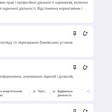
х прав і професійної діяльності оцінювачів, включно
і оціночної діяльності. Відстеження нормативних і
иста або бухгалтера під час оподаткування,
 статусу суб'єктів оціночної діяльності
нагляду та ліцензування банківських установ
оформлення, анулювання ліцензій і дозволів,
о-енергетичний
Торгівля
Будівельна
+2
кс
діяльність