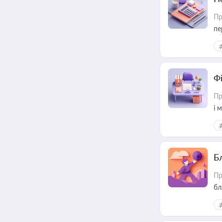
Пр
пе
Ф
Пр
і 
Б
Пр
бл