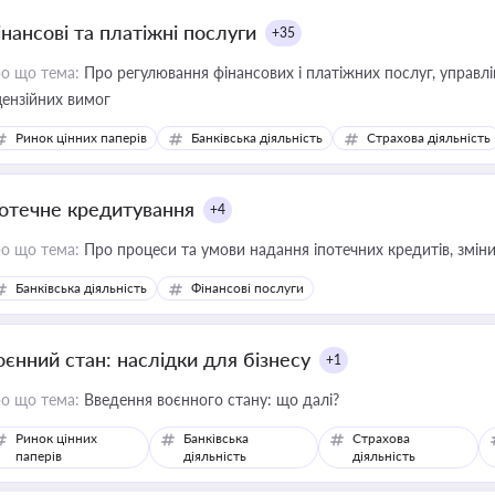
інансові та платіжні послуги
+35
о що тема:
Про регулювання фінансових і платіжних послуг, управління коштами, приймання платежів та дотримання
цензійних вимог
Ринок цінних паперів
Банківська діяльність
Страхова діяльність
потечне кредитування
+4
о що тема:
Про процеси та умови надання іпотечних кредитів, зміни
Банківська діяльність
Фінансові послуги
оєнний стан: наслідки для бізнесу
+1
о що тема:
Введення воєнного стану: що далі?
Ринок цінних
Банківська
Страхова
паперів
діяльність
діяльність