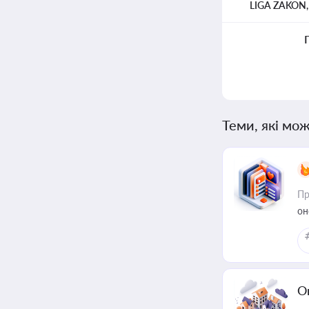
LIGA ZAKON
Теми, які мож
Пр
он
О