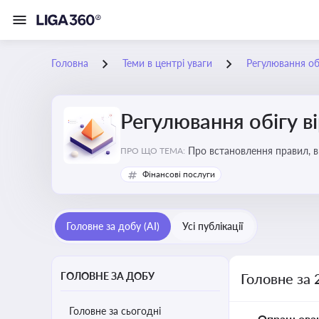
Головна
Теми в центрі уваги
Регулювання обі
Регулювання обігу в
Про встановлення правил, в
ПРО ЩО ТЕМА:
криптовалюти
Фінансові послуги
Головне за добу (AI)
Усі публікації
ГОЛОВНЕ ЗА ДОБУ
Головне за 
Головне за сьогодні
Опрацьова