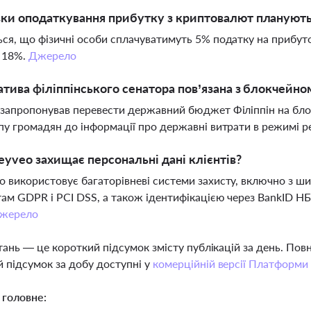
вки оподаткування прибутку з криптовалют плануютьс
ся, що фізичні особи сплачуватимуть 5% податку на прибут
 18%.
Джерело
іатива філіппінського сенатора пов’язана з блокчейно
запропонував перевести державний бюджет Філіппін на бло
пу громадян до інформації про державні витрати в режимі р
yveo захищає персональні дані клієнтів?
 використовує багаторівневі системи захисту, включно з ш
ам GDPR і PCI DSS, а також ідентифікацією через BankID НБ
жерело
тань — це короткий підсумок змісту публікацій за день. По
 підсумок за добу доступні у
комерційній версії Платформи
 головне: