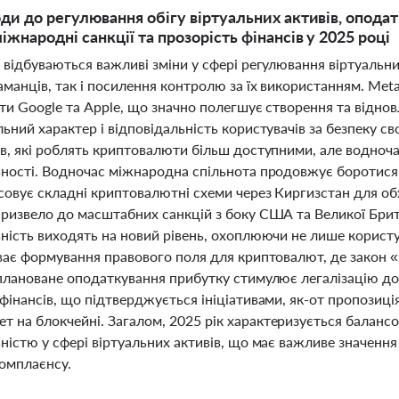
оди до регулювання обігу віртуальних активів, опода
іжнародні санкції та прозорість фінансів у 2025 році
і відбуваються важливі зміни у сфері регулювання віртуаль
аманців, так і посилення контролю за їх використанням. Me
ти Google та Apple, що значно полегшує створення та відно
ьний характер і відповідальність користувачів за безпеку св
ів, які роблять криптовалюти більш доступними, але водноч
ьності. Водночас міжнародна спільнота продовжує боротися
совує складні криптовалютні схеми через Киргизстан для об
призвело до масштабних санкцій з боку США та Великої Брита
ність виходять на новий рівень, охоплюючи не лише користув
иває формування правового поля для криптовалют, де закон «
 плановане оподаткування прибутку стимулює легалізацію до
фінансів, що підтверджується ініціативами, як-от пропозиці
 на блокчейні. Загалом, 2025 рік характеризується балансо
ністю у сфері віртуальних активів, що має важливе значення 
комплаєнсу.