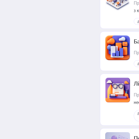
Пр
з 
ме
пр
Ба
Пр
Лі
Пр
не
П