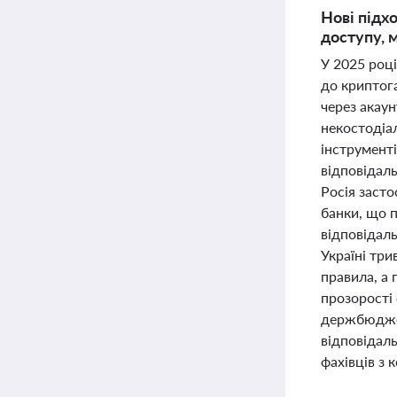
Нові підх
доступу, м
У 2025 роц
до криптог
через акаун
некостодіал
інструмент
відповідал
Росія засто
банки, що 
відповідаль
Україні тр
правила, а
прозорості 
держбюджет
відповідаль
фахівців з 