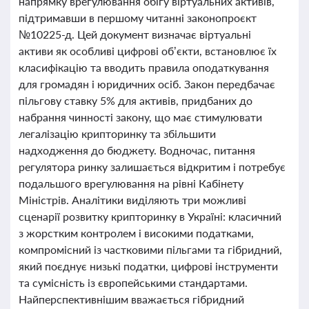
напрямку врегулювання обігу віртуальних активів,
підтримавши в першому читанні законопроєкт
№10225-д. Цей документ визначає віртуальні
активи як особливі цифрові об’єкти, встановлює їх
класифікацію та вводить правила оподаткування
для громадян і юридичних осіб. Закон передбачає
пільгову ставку 5% для активів, придбаних до
набрання чинності закону, що має стимулювати
легалізацію крипторинку та збільшити
надходження до бюджету. Водночас, питання
регулятора ринку залишається відкритим і потребує
подальшого врегулювання на рівні Кабінету
Міністрів. Аналітики виділяють три можливі
сценарії розвитку крипторинку в Україні: класичний
з жорстким контролем і високими податками,
компромісний із частковими пільгами та гібридний,
який поєднує низькі податки, цифрові інструменти
та сумісність із європейськими стандартами.
Найперспективнішим вважається гібридний