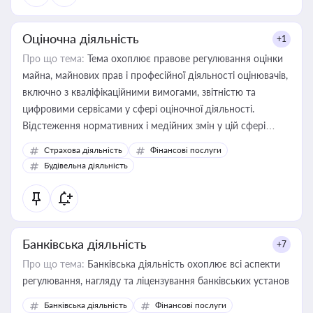
Оціночна діяльність
+1
Про що тема:
Тема охоплює правове регулювання оцінки
майна, майнових прав і професійної діяльності оцінювачів,
включно з кваліфікаційними вимогами, звітністю та
цифровими сервісами у сфері оціночної діяльності.
Відстеження нормативних і медійних змін у цій сфері
корисне для власника бізнесу, керівника, юриста або
Страхова діяльність
Фінансові послуги
бухгалтера під час оподаткування, приватизації, оренди
Будівельна діяльність
державного майна, корпоративних угод і перевірки
статусу суб'єктів оціночної діяльності
Банківська діяльність
+7
Про що тема:
Банківська діяльність охоплює всі аспекти
регулювання, нагляду та ліцензування банківських установ
Банківська діяльність
Фінансові послуги