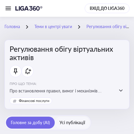
ВХІД ДО LIGA360
Головна
Теми в центрі уваги
Регулювання обігу віртуальних активів
Регулювання обігу віртуальних
активів
ПРО ЩО ТЕМА:
Про встановлення правил, вимог і механізмів
контролю за використанням, обігом та
Фінансові послуги
оподаткуванням віртуальних активів, таких як
криптовалюти
Головне за добу (AI)
Усі публікації