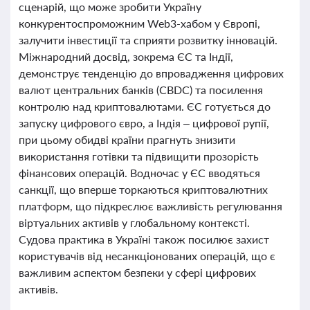
сценарій, що може зробити Україну
конкурентоспроможним Web3-хабом у Європі,
залучити інвестиції та сприяти розвитку інновацій.
Міжнародний досвід, зокрема ЄС та Індії,
демонструє тенденцію до впровадження цифрових
валют центральних банків (CBDC) та посилення
контролю над криптовалютами. ЄС готується до
запуску цифрового євро, а Індія – цифрової рупії,
при цьому обидві країни прагнуть знизити
використання готівки та підвищити прозорість
фінансових операцій. Водночас у ЄС вводяться
санкції, що вперше торкаються криптовалютних
платформ, що підкреслює важливість регулювання
віртуальних активів у глобальному контексті.
Судова практика в Україні також посилює захист
користувачів від несанкціонованих операцій, що є
важливим аспектом безпеки у сфері цифрових
активів.